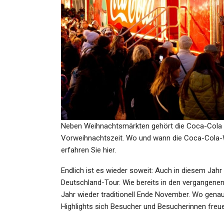
SPORT
„Wieder Eine Verrückte Woch
Alba Berlin Kämpft Mit De
Admin
Jan 29, 2024
Neben Weihnachtsmärkten gehört die Coca-Cola Tr
Vorweihnachtszeit. Wo und wann die Coca-Cola-
GESUNDHEIT
erfahren Sie hier.
Vulkaneifel Wetter Heute
Endlich ist es wieder soweit: Auch in diesem Jahr
Achtung, Nebel! Die Aktuel
Deutschland-Tour. Wie bereits in den vergangene
Lage…
Jahr wieder traditionell Ende November. Wo gen
Highlights sich Besucher und Besucherinnen freuen
Admin
Oct 8, 2021