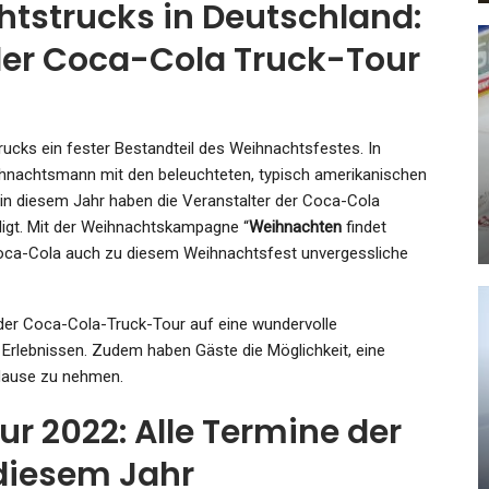
strucks in Deutschland:
 der Coca-Cola Truck-Tour
SPORT
rucks ein fester Bestandteil des Weihnachtsfestes. In
al
Niederlande: „Möchte Immer
ihnachtsmann mit den beleuchteten, typisch amerikanischen
Helfen“: Louis Van Gaal Wäre…
 in diesem Jahr haben die Veranstalter der Coca-Cola
digt. Mit der Weihnachtskampagne “
Weihnachten
findet
Admin
Aug 3, 2026
 Coca-Cola auch zu diesem Weihnachtsfest unvergessliche
der Coca-Cola-Truck-Tour auf eine wundervolle
Erlebnissen. Zudem haben Gäste die Möglichkeit, eine
 Hause zu nehmen.
SPORT
as
Auf
Darts-WM In London: Pietreczko
 2022: Alle Termine der
Weiter – Hempel…
diesem Jahr