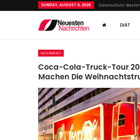
SUNDAY, AUGUST 9, 2026
Datenschutz-Best
DIÄT
GESUNDHEIT
Coca-Cola-Truck-Tour 2022
Machen Die Weihnachtstru
SPORT
„Wir Haben Ein Paar Sehr G
Argumente“: Wird Fabia
Reese…
Admin
Apr 6, 2025