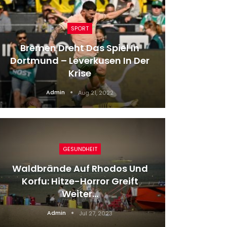
SPORT
Bremen Dreht Das Spiel In
Der A
Dortmund – Leverkusen In Der
Ruhmre
Krise
Admin
Aug 21, 2022
GESUNDHEIT
Waldbrände Auf Rhodos Und
Korfu: Hitze-Horror Greift
AC Mail
Weiter…
Do
Admin
Jul 27, 2023