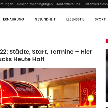
immungen
Geschäftsbedingungen
Kontaktiere Uns
Seitenverzeichn
ERNÄHRUNG
GESUNDHEIT
LEBENSSTIL
SPORT
: Städte, Start, Termine – Hier
cks Heute Halt
GESUNDHEIT
ute
n
Horror-Haus In Detroit:
Kinderleiche In Gefriertruhe…
Admin
Jun 27, 2022