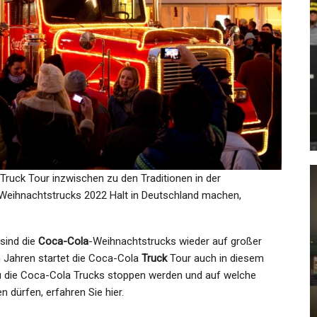
GESUNDHEIT
Eilmeldung: Geiselnahme Am
e“:
Hamburger Flughafen
n…
Beendet…
Admin
Nov 5, 2023
uck Tour inzwischen zu den Traditionen in der
Weihnachtstrucks 2022 Halt in Deutschland machen,
KULTUR
:
 sind die
Coca-Cola
-Weihnachtstrucks wieder auf großer
le
Deutscher Filmpreis: 2023 Ist Ein
n Jahren startet die Coca-Cola
Truck
Tour auch in diesem
Guter Jahrgang
au die Coca-Cola Trucks stoppen werden und auf welche
 dürfen, erfahren Sie hier.
Admin
May 13, 2023