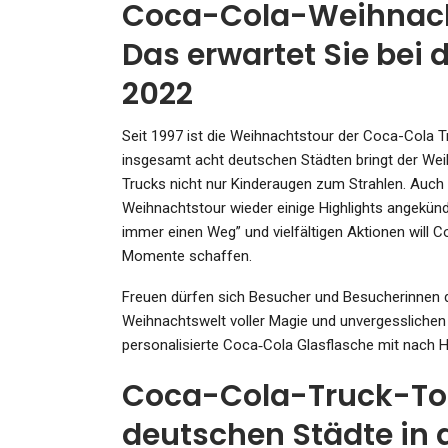
Coca-Cola-Weihnacht
Das erwartet Sie bei
2022
KULTUR
Folge 191 „Wochniks
Seit 1997 ist die Weihnachtstour der Coca-Cola T
Wochenende“: Sentiment
insgesamt acht deutschen Städten bringt der We
Punk
Trucks nicht nur Kinderaugen zum Strahlen. Auch
Weihnachtstour wieder einige Highlights angekün
Admin
May 8, 2024
immer einen Weg” und vielfältigen Aktionen will
Momente schaffen.
Freuen dürfen sich Besucher und Besucherinnen 
Weihnachtswelt voller Magie und unvergesslichen 
KULTUR
personalisierte Coca‑Cola Glasflasche mit nach
Auferstehung In Ruinen: W
Das Fotografiska Museum 
Coca-Cola-Truck-Tour
Dem…
deutschen Städte in 