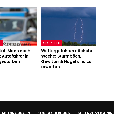
T
GESUNDHEIT
ität: Mann nach
Wettergefahren nächste
t Autofahrer in
Woche: Sturmböen,
gestorben
Gewitter & Hagel sind zu
erwarten
TSBEDINGUNGEN
KONTAKTIERE UNS
SEITENVERZEICHNIS