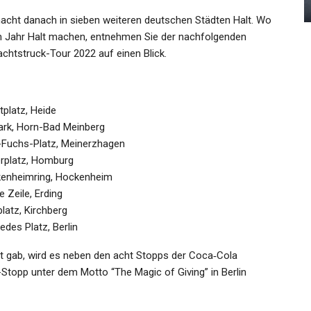
Admin
Dec 24, 2024
acht danach in sieben weiteren deutschen Städten Halt. Wo
m Jahr Halt machen, entnehmen Sie der nachfolgenden
achtstruck-Tour 2022 auf einen Blick.
tplatz, Heide
park, Horn-Bad Meinberg
o-Fuchs-Platz, Meinerzhagen
erplatz, Homburg
ckenheimring, Hockenheim
 Zeile, Erding
latz, Kirchberg
des Platz, Berlin
 gab, wird es neben den acht Stopps der Coca‑Cola
Stopp unter dem Motto “The Magic of Giving” in Berlin