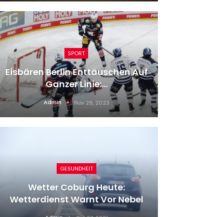
SPORT
Eisbären Berlin Enttäuschen Auf
Von Ho
Ganzer Linie:…
Wieder
Admin
Nov 26, 2023
GESUNDHEIT
Wetter Coburg Heute:
Leila
Wetterdienst Warnt Vor Nebel
Komödie