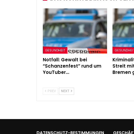
GESUNDHEIT
GESUNDHEI
Notfall: Gewalt bei
Kriminal
“Schanzenfest” rund um
Streit mi
YouTuber…
Bremen 
PREV
NEXT
DATENSCHUTZ-BESTIMMUNGEN
GESCHÄF