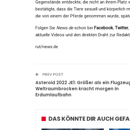
Admin
Nov 18, 2021
Gegenstände entdeckte, die nicht an ihrem Platz 
bestätigte, dass die Tiere sexuell und körperlich
die von einem der Pferde genommen wurde, später
Folgen Sie
News.de
schon bei
Facebook
,
Twitter
aktuelle Videos und den direkten Draht zur Redakt
rut/news.de
PREV POST
Asteroid 2022 JE1: Größer als ein Flugzeu
Weltraumbrocken kracht morgen in
Erdumlaufbahn
DAS KÖNNTE DIR AUCH GEFA