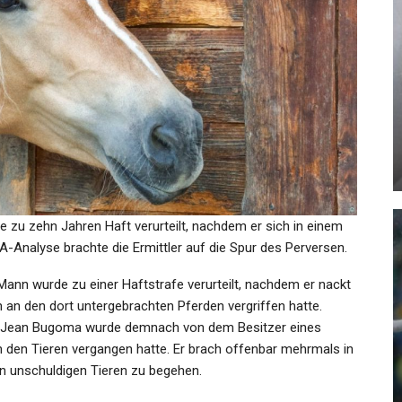
KULTUR
21:
„The Critic“ Im Kino: Sein
Lächeln Ist Eine Waffe
Admin
Mar 11, 2025
de zu zehn Jahren Haft verurteilt, nachdem er sich in einem
A-Analyse brachte die Ermittler auf die Spur des Perversen.
KULTUR
Mann wurde zu einer Haftstrafe verurteilt, nachdem er nackt
9.
Museumsbund Befürchtet
 an den dort untergebrachten Pferden vergriffen hatte.
nden
Sparmaßnahmen Wegen Der
. Jean Bugoma wurde demnach von dem Besitzer eines
Pandemie
an den Tieren vergangen hatte. Er brach offenbar mehrmals in
en unschuldigen Tieren zu begehen.
Admin
May 14, 2021