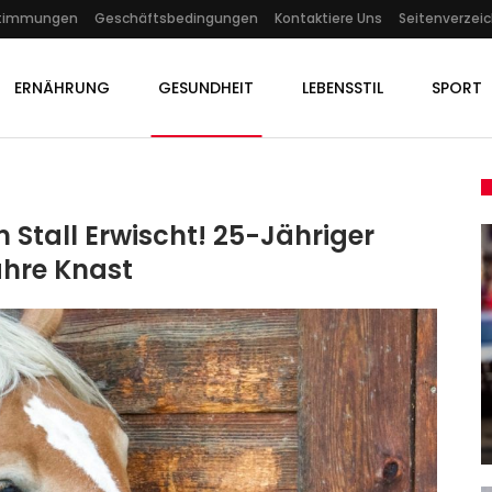
stimmungen
Geschäftsbedingungen
Kontaktiere Uns
Seitenverzeic
ERNÄHRUNG
GESUNDHEIT
LEBENSSTIL
SPORT
 Stall Erwischt! 25-Jähriger
ahre Knast
KULTUR
eine
CTM-Festival In Berlin: Blick In
ion…
Den Amerikanischen…
Admin
Jan 24, 2026