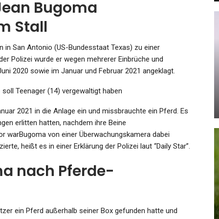
 Jean Bugoma
m Stall
SPORT
n in San Antonio (US-Bundesstaat Texas) zu einer
Ein Klub In Flammen: Der
 der Polizei wurde er wegen mehrerer Einbrüche und
r
Niedergang Von Ajax
uni 2020 sowie im Januar und Februar 2021 angeklagt.
Amsterdam Nimmt…
 soll Teenager (14) vergewaltigt haben
Admin
Sep 25, 2023
ar 2021 in die Anlage ein und missbrauchte ein Pferd. Es
ngen erlitten hatten, nachdem ihre Beine
or warBugoma von einer Überwachungskamera dabei
rte, heißt es in einer Erklärung der Polizei laut “Daily Star”.
a nach Pferde-
SPORT
en
Formel 1: „Monster-Runde“ Von
Norris Beendet Verstappens…
tzer ein Pferd außerhalb seiner Box gefunden hatte und