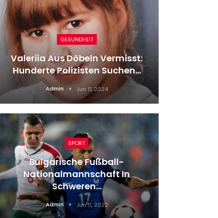
GESUNDHEIT
DF
Valeriia Aus Döbeln Vermisst:
Heidenh
Hunderte Polizisten Suchen…
Admin
Jun 11, 2024
SPORT
Bulgarische Fußball-
2. 
Nationalmannschaft In
Wahlk
Schweren…
Admin
Jun 11, 2022