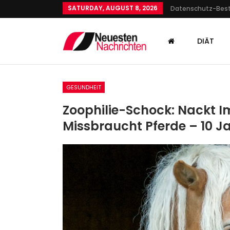
SATURDAY, AUGUST 8, 2026
Datenschutz-Be
DIÄT
GESUNDHEIT
Zoophilie-Schock: Nackt Im
Missbraucht Pferde – 10 J
SPORT
US Open Der Tennisprofis: K
Topstars Als Mixed-Champ
Admin
Aug 21, 2025