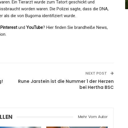
Admin
Aug 24, 2024
waren. Ein Tierarzt wurde zum Tatort geschickt und
 missbraucht worden waren. Die Polizei sagte, dass die DNA,
 als die von Bugoma identifiziert wurde.
,
Pinterest
und
YouTube
? Hier finden Sie brandheiße News,
ion.
NEXT POST
g!
Rune Jarstein ist die Nummer 1 der Herzen
bei Hertha BSC
LLEN
Mehr Vom Autor