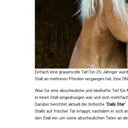
GESUNDHEIT
Glücksspirale Heute 12.06.20
Die Gewinnzahlen Der…
Admin
Jun 12, 2021
Einfach eine grauenvolle Tat! Ein 25-Jähriger wur
Stall an mehreren Pferden vergangen hat. Eine DN
GESUNDHEIT
Was für eine abscheuliche und ekelhafte Tat! Ein 
Demo-Termine Heute Am 
in einen Stall eingedrungen war und sich mehrfach
Juni 2024: Wann Und Wo Fi
Darüber berichtet aktuell der britische “
Daily Star
“
Am…
Stalls auf frischer Tat ertappt, nachdem er sich 
den Stall ein, um seine abscheulichen Taten an d
Admin
Jun 9, 2024