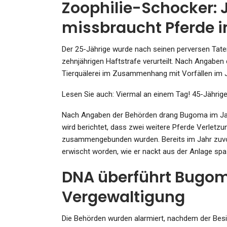
Zoophilie-Schocker:
missbraucht Pferde i
KULTUR
Der 25-Jährige wurde nach seinen perversen Tate
So Kann Kunst Das Klima
zehnjährigen Haftstrafe verurteilt. Nach Angaben
Schonen: Berliner Sammle
Tierquälerei im Zusammenhang mit Vorfällen im J
Bauen…
Lesen Sie auch: Viermal an einem Tag! 45-Jährige
Admin
Mar 18, 2025
Nach Angaben der Behörden drang Bugoma im Janu
wird berichtet, dass zwei weitere Pferde Verletzu
zusammengebunden wurden. Bereits im Jahr zuv
erwischt worden, wie er nackt aus der Anlage spazie
DNA überführt Bugom
GESUNDHEIT
Vergewaltigung
Sexueller Missbrauch In D
USA: Von Männer-Duo…
Die Behörden wurden alarmiert, nachdem der Besi