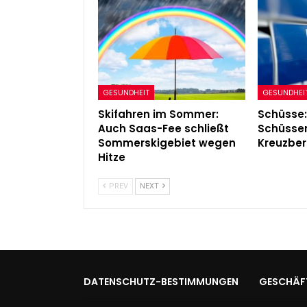
GESUNDHEIT
GESUNDHEI
Skifahren im Sommer:
Schüsse:
Auch Saas-Fee schließt
Schüssen
Sommerskigebiet wegen
Kreuzber
Hitze
PREV
NEXT
DATENSCHUTZ-BESTIMMUNGEN
GESCHÄF