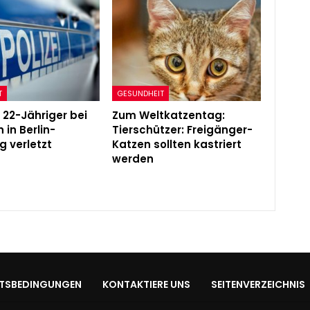
T
GESUNDHEIT
 22-Jähriger bei
Zum Weltkatzentag:
 in Berlin-
Tierschützer: Freigänger-
g verletzt
Katzen sollten kastriert
werden
TSBEDINGUNGEN
KONTAKTIERE UNS
SEITENVERZEICHNIS