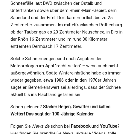
Schneefälle laut DWD zwischen der Ostalb und
Unterfranken sowie über dem Rhein-Main-Gebiet, dem
Sauerland und der Eifel. Dort kamen örtlich bis zu 25
Zentimeter zusammen. Im mittelfränkischen Rothenburg
ob der Tauber gab es 20 Zentimeter Neuschnee, in Birx in
der Rhön 16 Zentimeter und im rund 30 Kilometer
entfernten Dermbach 17 Zentimeter.
Solche Schneemengen sind nach Angaben des
Meteorologen im April “recht selten” – wenn auch nicht
außergewöhnlich. Späte Wintereinbrüche habe es immer
wieder gegeben, etwa 1986 oder in den 1970er Jahren
sagte er. Bemerkenswert sei allerdings, dass der Schnee
aktuell bis ins Flachland gefallen sei.
Schon gelesen?
Starker Regen, Gewitter und kaltes
Wetter! Das sagt der 100-Jährige Kalender
Folgen Sie
News.de
schon bei
Facebook
und
YouTube
?
Hier finden Sie brandheiße News, aktuelle Videos, tolle