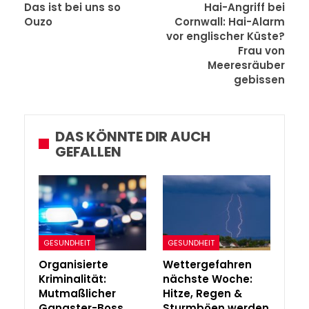
Das ist bei uns so
Hai-Angriff bei
Ouzo
Cornwall: Hai-Alarm
vor englischer Küste?
Frau von
Meeresräuber
gebissen
DAS KÖNNTE DIR AUCH
GEFALLEN
GESUNDHEIT
GESUNDHEIT
Organisierte
Wettergefahren
Kriminalität:
nächste Woche:
Mutmaßlicher
Hitze, Regen &
Gangster-Boss
Sturmböen werden