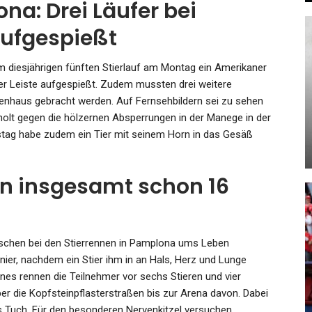
na: Drei Läufer bei
ufgespießt
KULTUR
eim diesjährigen fünften Stierlauf am Montag ein Amerikaner
Der Nebelkerzenwerfer: Wie
der Leiste aufgespießt. Zudem mussten drei weitere
Lange Bleibt Wolfram Weimer
kenhaus gebracht werden. Auf Fernsehbildern sei zu sehen
rholt gegen die hölzernen Absperrungen in der Manege in der
Noch…
tag habe zudem ein Tier mit seinem Horn in das Gesäß
Admin
Mar 19, 2026
en insgesamt schon 16
GESUNDHEIT
enschen bei den Stierrennen in Pamplona ums Leben
Teenie-Mord In Stretford: 16-
nier, nachdem ein Stier ihm in an Hals, Herz und Lunge
Der
Jähriger Von Vier
es rennen die Teilnehmer vor sechs Stieren und vier
t…
Jugendlichen…
r die Kopfsteinpflasterstraßen bis zur Arena davon. Dabei
tes Tuch. Für den besonderen Nervenkitzel versuchen