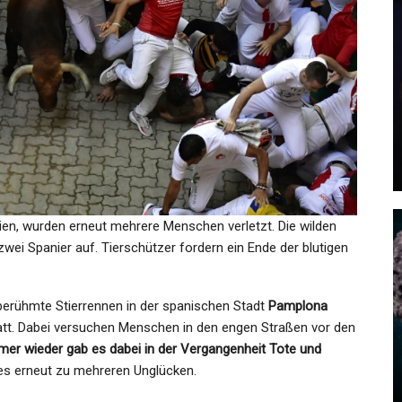
SPORT
Nations League: Ein „kleiner
um…
Titel“ Als Erstes Großes…
Admin
Jun 3, 2025
ien, wurden erneut mehrere Menschen verletzt. Die wilden
ei Spanier auf. Tierschützer fordern ein Ende der blutigen
SPORT
enkt
Kapitän Kholod Verlässt
tberühmte Stierrennen in der spanischen Stadt
Pamplona
st
Spandau 04: Überraschende
statt. Dabei versuchen Menschen in den engen Straßen vor den
Abgänge…
mer wieder gab es dabei in der Vergangenheit Tote und
 es erneut zu mehreren Unglücken.
Admin
Jul 22, 2023