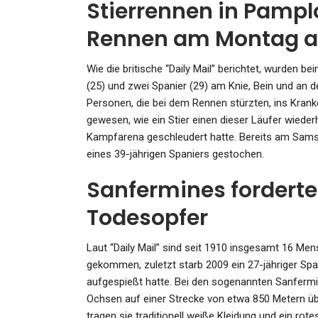
Stierrennen in Pamplo
Rennen am Montag a
Wie die britische “Daily Mail” berichtet, wurden b
SPORT
(25) und zwei Spanier (29) am Knie, Bein und an 
35:34-Heimsieg Gegen
Personen, die bei dem Rennen stürzten, ins Kran
gewesen, wie ein Stier einen dieser Läufer wiede
Schlusslicht Balingen:…
Kampfarena geschleudert hatte. Bereits am Sams
Admin
Mar 25, 2024
eines 39-jährigen Spaniers gestochen.
Sanfermines fordert
Todesopfer
KULTUR
Laut “Daily Mail” sind seit 1910 insgesamt 16 M
gekommen, zuletzt starb 2009 ein 27-jähriger Spa
Sylvester Stallone Wird 80: 
aufgespießt hatte. Bei den sogenannten Sanfermin
Amerikanische Traum Träg
Ochsen auf einer Strecke von etwa 850 Metern übe
tragen sie traditionell weiße Kleidung und ein ro