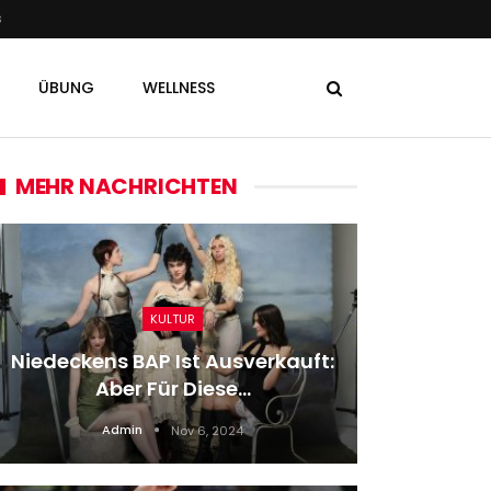
s
ÜBUNG
WELLNESS
MEHR NACHRICHTEN
KULTUR
Niedeckens BAP Ist Ausverkauft:
Wetter
Aber Für Diese…
Wetter
Admin
Nov 6, 2024