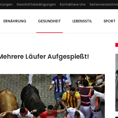
mmungen
Geschäftsbedingungen
Kontaktiere Uns
Seitenverzeichni
ERNÄHRUNG
GESUNDHEIT
LEBENSSTIL
SPORT
Mehrere Läufer Aufgespießt!
KULTUR
ns:
Autor Christoph Peters Im
e…
Gespräch: „Ich Wollte Mich…
Admin
Mar 31, 2025