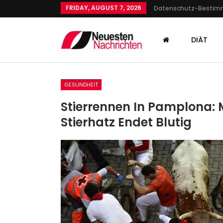
FRIDAY, AUGUST 7, 2026
Datenschutz-Besti
DIÄT
GESUNDHEIT
Stierrennen In Pamplona: 
Stierhatz Endet Blutig
GESUNDHEIT
An Der Nordküste Australie
Schon Wieder Eine Tödlich
Admin
May 24, 2026