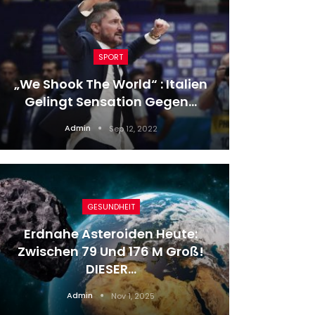
SPORT
Alle
„We Shook The World“ : Italien
Schn
Gelingt Sensation Gegen…
Admin
Sep 12, 2022
GESUNDHEIT
Erdnahe Asteroiden Heute:
Zwischen 79 Und 176 M Groß!
Kruse
DIESER…
Admin
Nov 1, 2025