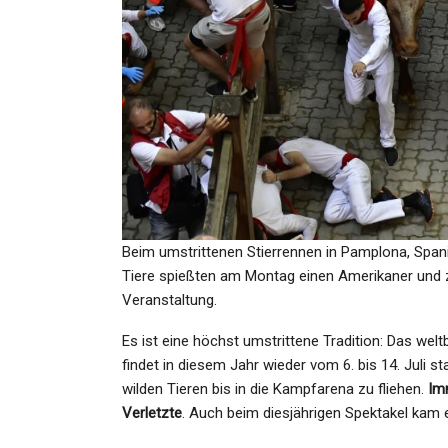
SPORT
Hertha BSC Will Den
Tabellenführer Ärgern: War
Admin
Mar 10, 2024
Beim umstrittenen Stierrennen in Pamplona, Span
Tiere spießten am Montag einen Amerikaner und zw
SPORT
Veranstaltung.
Leichtathletik: Busemann D
Es ist eine höchst umstrittene Tradition: Das wel
Vor WM-Start An „Gespen
findet in diesem Jahr wieder vom 6. bis 14. Juli 
Von…
wilden Tieren bis in die Kampfarena zu fliehen.
Im
Verletzte
. Auch beim diesjährigen Spektakel kam
Admin
Sep 9, 2025