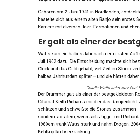
Geboren am 2. Juni 1941 in Nordlondon, entdeckte
bastelte sich aus einem alten Banjo sein erstes 
Karriere mit diversen Jazz-Formationen und eben 
KULTUR
Er galt als einer der bes
Die 80er Im Kino – Und Da
Beste Von Heute
Watts kam ein halbes Jahr nach dem ersten Auftr
Juli 1962 dazu. Die Entscheidung machte sich beza
Admin
Jun 13, 2021
Glück und das Geld gehabt, viel Zeit im Studio ver
halbes Jahrhundert später – und sie hätten daher
Charlie Watts beim Jazz Fest B
Der Drummer galt als einer der bestgekleideten 
GESUNDHEIT
Gitarrist Keith Richards mied er das Rampenlicht
schätzen und schweißte die Stones zusammen – n
Mark Knittle: Monster-
sondern vor allem, wenn sich Jagger und Richard
Thunfisch Zerrt Angler Vo
1980ern trank Watts stark und nahm Drogen. 2004
Bord! Netz…
Kehlkopfkrebserkrankung.