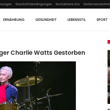
mmungen
Geschäftsbedingungen
Kontaktiere Uns
Seitenverzeichni
ERNÄHRUNG
GESUNDHEIT
LEBENSSTIL
SPORT
ger Charlie Watts Gestorben
KULTUR
Das Ohr Der Philharmoniker
Admin
Jun 27, 2021