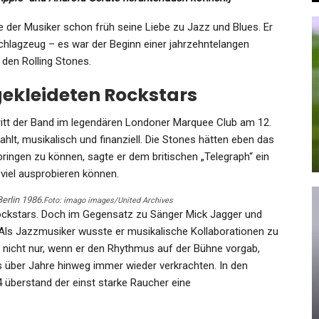
 der Musiker schon früh seine Liebe zu Jazz und Blues. Er
Schlagzeug – es war der Beginn einer jahrzehntelangen
den Rolling Stones.
GESUNDHEIT
tgekleideten Rockstars
s
Afghanistan: 3 Verletzte Bei
Brand In Waisenhaus In…
itt der Band im legendären Londoner Marquee Club am 12.
hlt, musikalisch und finanziell. Die Stones hätten eben das
Admin
May 30, 2025
bringen zu können, sagte er dem britischen „Telegraph“ ein
 viel ausprobieren können.
erlin 1986.
Foto: imago images/United Archives
Rockstars. Doch im Gegensatz zu Sänger Mick Jagger und
. Als Jazzmusiker wusste er musikalische Kollaborationen zu
GESUNDHEIT
icht nur, wenn er den Rhythmus auf der Bühne vorgab,
s über Jahre hinweg immer wieder verkrachten. In den
n
Bluttat In Dänemark: 3
 überstand der einst starke Raucher eine
Menschen In Einkaufszentrum…