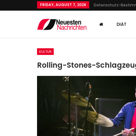
FRIDAY, AUGUST 7, 2026
Datenschutz-Besti
DIÄT
KULTUR
Rolling-Stones-Schlagzeu
KULTUR
Die Welt Am Abgrund
Admin
Oct 11, 2021