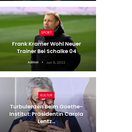
SPORT
Frank Kramer Wohl Neuer
Aus
Trainer Bei Schalke 04
Schöne
Admin
Jun 6, 2022
KULTUR
Turbulenzen Beim Goethe-
Institut: Präsidentin Carola
Tennis
Lentz…