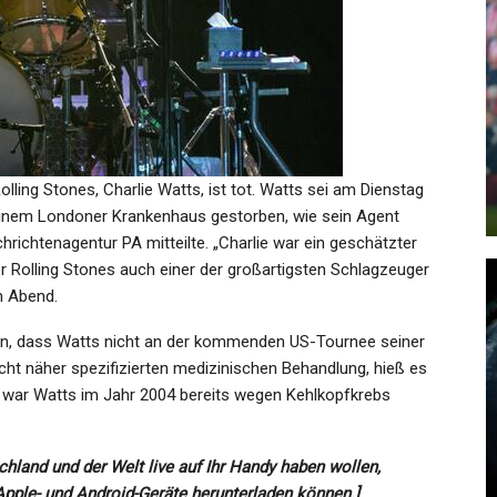
SPORT
Die Eisbären Überrollen
us
Mannheim Im Zweiten
Halbfinalspiel
ling Stones, Charlie Watts, ist tot. Watts sei am Dienstag
Admin
Apr 23, 2022
in einem Londoner Krankenhaus gestorben, wie sein Agent
richtenagentur PA mitteilte. „Charlie war ein geschätzter
r Rolling Stones auch einer der großartigsten Schlagzeuger
m Abend.
SPORT
en, dass Watts nicht an der kommenden US-Tournee seiner
Spiele In Paris:
nicht näher spezifizierten medizinischen Behandlung, hieß es
– 4
„Hammermäßig“: Wieder
 war Watts im Jahr 2004 bereits wegen Kehlkopfkrebs
€…
Paralympics-Gold Für…
chland und der Welt live auf Ihr Handy haben wollen,
Admin
Sep 3, 2024
 Apple- und Android-Geräte herunterladen können.]