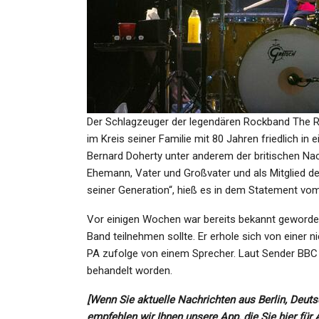
SPORT
Schach-Weltmeister Magn
Carlsen Verzichtet Auf…
Der Schlagzeuger der legendären Rockband The Rol
Admin
Jul 20, 2022
im Kreis seiner Familie mit 80 Jahren friedlich 
Bernard Doherty unter anderem der britischen Nach
Ehemann, Vater und Großvater und als Mitglied de
seiner Generation“, hieß es in dem Statement vo
Vor einigen Wochen war bereits bekannt geword
GESUNDHEIT
Band teilnehmen sollte. Er erhole sich von einer 
GlücksSpirale Am Samstag 
PA zufolge von einem Sprecher. Laut Sender BBC
€ Rabatt Sichern: 10.000 
behandelt worden.
[Wenn Sie aktuelle Nachrichten aus Berlin, Deuts
Admin
Jul 16, 2021
empfehlen wir Ihnen unsere App, die Sie hier für