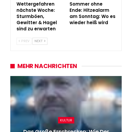
Wettergefahren
Sommer ohne
nächste Woche:
Ende: Hitzealarm
Sturmböen,
am Sonntag: Wo es
Gewitter & Hagel
wieder heiß wird
sind zu erwarten
PREV
NEXT
MEHR NACHRICHTEN
KULTUR
Das Große Erschrecken: Wie Der