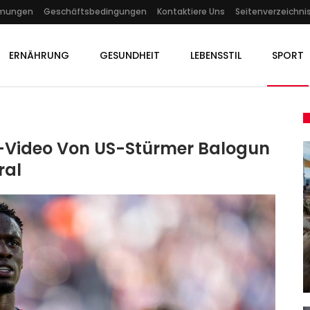
mmungen
Geschäftsbedingungen
Kontaktiere Uns
Seitenverzeichni
ERNÄHRUNG
GESUNDHEIT
LEBENSSTIL
SPORT
KI-Video Von US-Stürmer Balogun
ral
KULTUR
Klaus Lederer Über Die
 Die
Kürzungen Im Berliner
Kulturetat:…
Admin
Feb 28, 2025