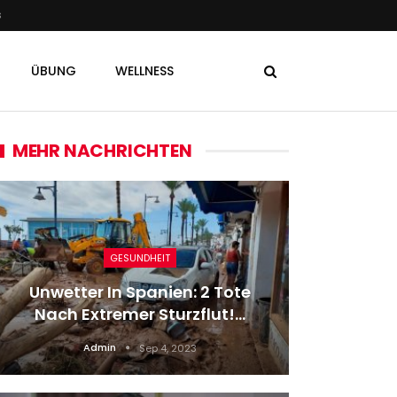
s
ÜBUNG
WELLNESS
MEHR NACHRICHTEN
GESUNDHEIT
Boxi
Unwetter In Spanien: 2 Tote
League
Nach Extremer Sturzflut!…
Admin
Sep 4, 2023