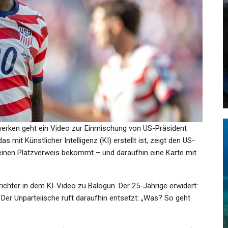
GESUNDHEIT
. FC
Indien: 4 Tote Bei Explosion In
Feuerwerksfabrik In…
Admin
Feb 26, 2024
zwerken geht ein Video zur Einmischung von US-Präsident
s mit Künstlicher Intelligenz (KI) erstellt ist, zeigt den US-
GESUNDHEIT
einen Platzverweis bekommt – und daraufhin eine Karte mit
Vereinigte Staaten: Us-Lkw Mit
ger
Lithium-Ionen-Batterien
ichter in dem KI-Video zu Balogun. Der 25-Jährige erwidert:
eht…
Fängt…
“ Der Unparteiische ruft daraufhin entsetzt: „Was? So geht
Admin
Apr 19, 2024