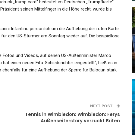
usdruck „trump card“ bedeutet im Deutschen „Trumpfkarte“.
räsident seinen Mittelfinger in die Höhe reckt, wurde bis
ianni Infantino persönlich um die Aufhebung der roten Karte
SPORT
e für den US-Stürmer am Sonntag wieder auf. Die beispiellose
Nach Tod Von Eishockey-Profi:
Verdächtiger Kommt Nach…
itete Fotos und Videos, auf denen US-Außenminister Marco
p hat einen neuen Fifa-Schiedsrichter eingestellt“, hieß es in
Admin
Nov 17, 2023
 ebenfalls für eine Aufhebung der Sperre für Balogun stark
GESUNDHEIT
NEXT POST
Tennis in Wimbledon: Wimbledon: Ferys
rger
Tödlicher Unfall In Yorkshire:
Außenseiterstory verzückt Briten
Horror-Sturz! Mädchen (2)…