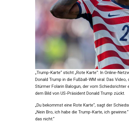
SPORT
0:2 Bei Eintracht Frankfurt: 1
Union Bleibt Trotz Erster…
Admin
Oct 2, 2022
„Trump-Karte“ sticht „Rote Karte“: In Online-Net
Donald Trump in die Fußball-WM viral. Das Video, da
Stürmer Folarin Balogun, der vom Schiedsrichter 
GESUNDHEIT
dem Bild von US-Präsident Donald Trump zückt.
Berlin: Startdatum Von Hol
„Du bekommst eine Rote Karte“, sagt der Schiedsr
Friedrichs Neuer Zeitung St
„Nein Bro, ich habe die Trump-Karte, ich gewinne.
das nicht.“
Admin
Feb 12, 2026