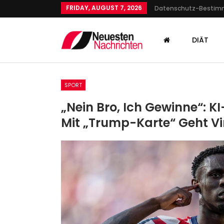
FRIDAY, AUGUST 7, 2026
Datenschutz-Besti
DIÄT
SPORT
„Nein Bro, Ich Gewinne“: 
Mit „Trump-Karte“ Geht Vi
SPORT
Der 1. FC Union Zittert Sich In
Nächste Pokalrunde
Admin
Aug 1, 2022