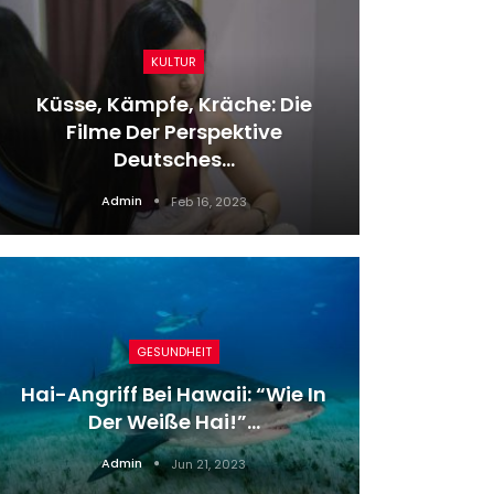
KULTUR
Küsse, Kämpfe, Kräche: Die
Fran
Filme Der Perspektive
Flughaf
Deutsches…
Admin
Feb 16, 2023
GESUNDHEIT
Hai-Angriff Bei Hawaii: “Wie In
Bestie
Der Weiße Hai!”…
Admin
Jun 21, 2023