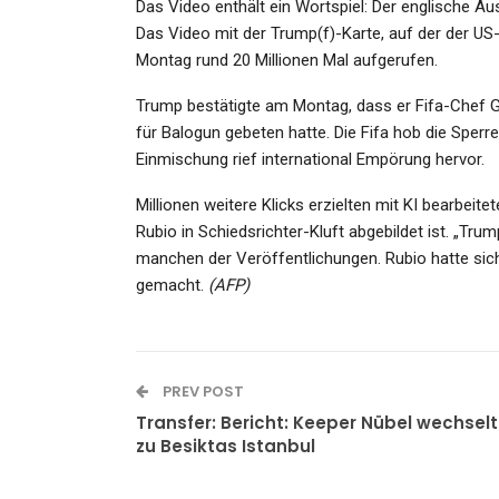
Das Video enthält ein Wortspiel: Der englische A
Das Video mit der Trump(f)-Karte, auf der der US-P
Montag rund 20 Millionen Mal aufgerufen.
Trump bestätigte am Montag, dass er Fifa-Chef G
für Balogun gebeten hatte. Die Fifa hob die Sperr
KULTUR
Einmischung rief international Empörung hervor.
Aus Vollem Kehlchen
Millionen weitere Klicks erzielten mit KI bearbe
Rubio in Schiedsrichter-Kluft abgebildet ist. „Trum
Admin
Sep 26, 2021
manchen der Veröffentlichungen. Rubio hatte sich
gemacht.
(AFP)
KULTUR
PREV POST
Transfer: Bericht: Keeper Nübel wechselt
Wenn Bären Töten: Immer Ä
zu Besiktas Istanbul
Mit Gaia