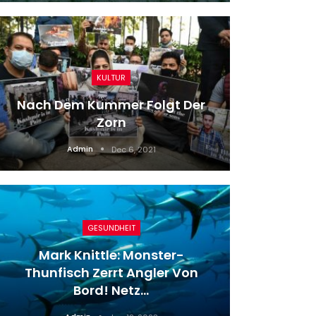
KULTUR
Nach Dem Kummer Folgt Der
Zorn
In D
Admin
Dec 6, 2021
GESUNDHEIT
Mark Knittle: Monster-
Na
Thunfisch Zerrt Angler Von
Gestr
Bord! Netz…