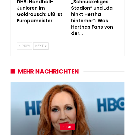
DHB: Handball-
„Schnuckeliges
Junioren im
Stadion“ und „da
Goldrausch: U18 ist
hinkt Hertha
Europameister
hinterher“: Was
Herthas Fans von
der…
PREV
NEXT
MEHR NACHRICHTEN
SPORT