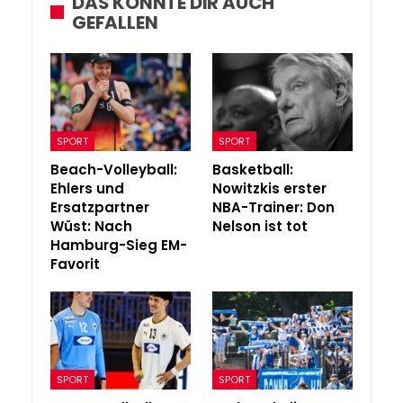
DAS KÖNNTE DIR AUCH
GEFALLEN
SPORT
SPORT
Beach-Volleyball:
Basketball:
Ehlers und
Nowitzkis erster
Ersatzpartner
NBA-Trainer: Don
Wüst: Nach
Nelson ist tot
Hamburg-Sieg EM-
Favorit
SPORT
SPORT