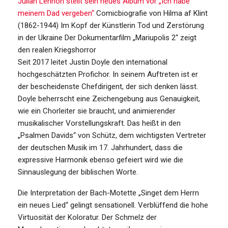
Julian Lennon stellt sein neues Album vor
„Ich habe
meinem Dad vergeben“
Comicbiografie von Hilma af Klint
(1862-1944)
Im Kopf der Künstlerin
Tod und Zerstörung
in der Ukraine
Der Dokumentarfilm „Mariupolis 2“ zeigt
den realen Kriegshorror
Seit 2017 leitet Justin Doyle den international
hochgeschätzten Profichor. In seinem Auftreten ist er
der bescheidenste Chefdirigent, der sich denken lässt.
Doyle beherrscht eine Zeichengebung aus Genauigkeit,
wie ein Chorleiter sie braucht, und animierender
musikalischer Vorstellungskraft. Das heißt in den
„Psalmen Davids“ von Schütz, dem wichtigsten Vertreter
der deutschen Musik im 17. Jahrhundert, dass die
expressive Harmonik ebenso gefeiert wird wie die
Sinnauslegung der biblischen Worte.
Die Interpretation der Bach-Motette „Singet dem Herrn
ein neues Lied“ gelingt sensationell. Verblüffend die hohe
Virtuosität der Koloratur. Der Schmelz der