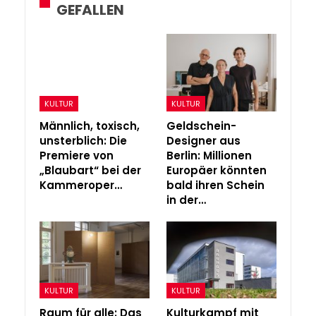
GEFALLEN
KULTUR
KULTUR
Männlich, toxisch,
Geldschein-
unsterblich: Die
Designer aus
Premiere von
Berlin: Millionen
„Blaubart“ bei der
Europäer könnten
Kammeroper…
bald ihren Schein
in der…
KULTUR
KULTUR
Raum für alle: Das
Kulturkampf mit