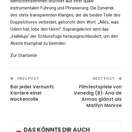
Menschenstimmen leuchtet aus ihrer quasi
instrumentalen Führung und Phrasierung. Die Dynamik
des stets transparenten Klanges, der die beiden Teile des
Doppelchores verbindet, gehorcht dem Wort. „Alles, was
Odem hat, lobe den Herrn“: Soprangekrönt wird das
„Halleluja“ der Schlussfuge herausgeschleudert, um den
Abend triumphal zu beenden.
Zur Startseite
PREV POST
NEXT POST
Bar jeder Vernunft:
Filmfestspiele von
Karriere einer
Venedig (8): Ana de
Nackenrolle
Armas glänzt als
Marilyn Monroe
DAS KÖNNTE DIR AUCH