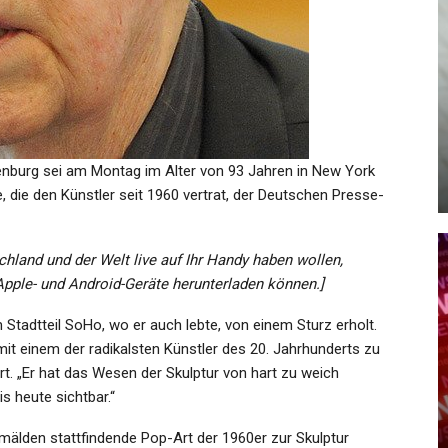
GESUNDHEIT
Bär Unterwegs?: Mögliche
er
Bärenspur Im Allgäu –
n
Behörden…
denburg sei am Montag im Alter von 93 Jahren in New York
Admin
Jul 21, 2026
, die den Künstler seit 1960 vertrat, der Deutschen Presse-
chland und der Welt live auf Ihr Handy haben wollen,
 Apple- und Android-Geräte herunterladen können.]
KULTUR
 Stadtteil SoHo, wo er auch lebte, von einem Sturz erholt.
 mit einem der radikalsten Künstler des 20. Jahrhunderts zu
r
Spielen Gegen Den Fluss Der
rt. „Er hat das Wesen der Skulptur von hart zu weich
Zeit
is heute sichtbar.“
Admin
Mar 22, 2022
mälden stattfindende Pop-Art der 1960er zur Skulptur