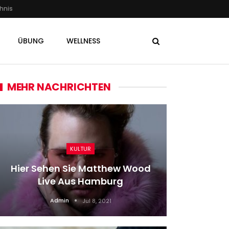
hnis
ÜBUNG
WELLNESS
MEHR NACHRICHTEN
KULTUR
Hier Sehen Sie Matthew Wood
Horror-
Live Aus Hamburg
Mutter 
Admin
Jul 8, 2021