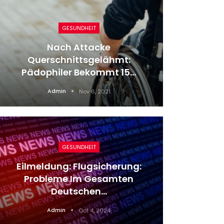
GESUNDHEIT
Nach Attacke
R.E.M.
Querschnittsgelähmt:
Met
Pädophiler Bekommt 15…
Admin
Nov 6, 2021
GESUNDHEIT
Eilmeldung: Flugsicherung:
Probleme Im Gesamten
Th
Deutschen…
Medi
Admin
Oct 4, 2024