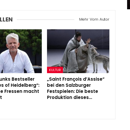
Admin
Oct 5, 2025
LLEN
Mehr Vom Autor
KULTUR
unks Bestseller
„Saint François d’Assise“
s of Heidelberg“:
bei den Salzburger
ße Fressen macht
Festspielen: Die beste
t
Produktion dieses…