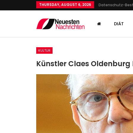
THURSDAY, AUGUST 6, 2026
Datenschutz-Be
DIÄT
KULTUR
Künstler Claes Oldenburg I
KULTUR
Wegweisend Und Doch Zu Sp
NFTs Im Centre Pompido
Admin
May 21, 2023