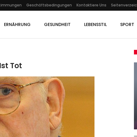
stimmungen
Geschäftsbedingungen
Kontaktiere Uns
Seitenverzeic
ERNÄHRUNG
GESUNDHEIT
LEBENSSTIL
SPORT
st Tot
SPORT
ät:
Alba Berlin Zieht Souverän Ins
u
Halbfinale Ein
Admin
May 20, 2022