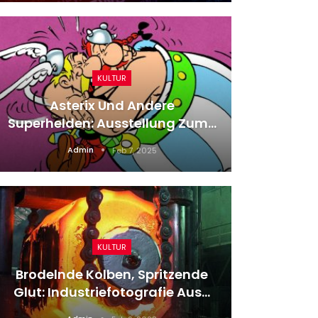
KULTUR
Asterix Und Andere
Aus 
Superhelden: Ausstellung Zum…
Admin
Feb 7, 2025
KULTUR
Sch
Brodelnde Kolben, Spritzende
Seltsa
Glut: Industriefotografie Aus…