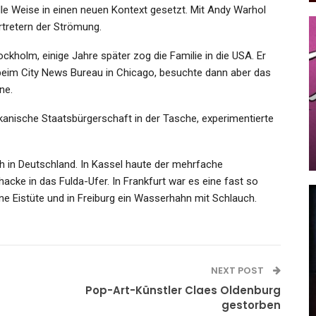
 Weise in einen neuen Kontext gesetzt. Mit Andy Warhol
rtretern der Strömung.
kholm, einige Jahre später zog die Familie in die USA. Er
KULTUR
r beim City News Bureau in Chicago, besuchte dann aber das
Alles Gute Zum 70., Helge
ne.
nd
Schneider!: Der Erste Und
nische Staatsbürgerschaft in der Tasche, experimentierte
m…
Letzte…
Admin
Aug 30, 2025
h in Deutschland. In Kassel haute der mehrfache
cke in das Fulda-Ufer. In Frankfurt war es eine fast so
ine Eistüte und in Freiburg ein Wasserhahn mit Schlauch.
KULTUR
er
Einöden Der Einsamkeit: Norbert
NEXT POST
Elias Über Das Sterben
Pop-Art-Künstler Claes Oldenburg
gestorben