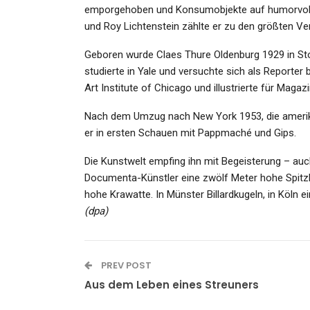
emporgehoben und Konsumobjekte auf humorvolle
und Roy Lichtenstein zählte er zu den größten Ve
Geboren wurde Claes Thure Oldenburg 1929 in Stoc
studierte in Yale und versuchte sich als Reporte
GESUNDHEIT
Art Institute of Chicago und illustrierte für Magazi
Waldbrände Auf Rhodos U
Nach dem Umzug nach New York 1953, die amerika
Korfu: “Wir Befinden Uns I
er in ersten Schauen mit Pappmaché und Gips.
Admin
Jul 24, 2023
Die Kunstwelt empfing ihn mit Begeisterung – auc
Documenta-Künstler eine zwölf Meter hohe Spitzha
hohe Krawatte. In Münster Billardkugeln, in Köln e
(dpa)
SPORT
Der Traurige Lauf Der Cast
PREV POST
Semenya
Aus dem Leben eines Streuners