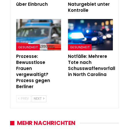
über Einbruch
Naturgebiet unter
Kontrolle
GESUNDHEIT
GESUNDHEIT
Prozesse:
Notfälle: Mehrere
Bewusstlose
Tote nach
Frauen
Schusswaffenvorfall
vergewaltigt?
in North Carolina
Prozess gegen
Berliner
PREV
NEXT
MEHR NACHRICHTEN