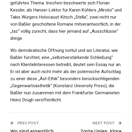
geführtes Thema. Insofern beschwerte sich Florian
Kessler, als Hanser-Lektor für Karen Köhlers „Miroloi“ und
Takis Würgers Holocaust-Kitsch „Stella“, zwei nicht nur
von Baßler gescholtene Romane mitverantwortlich, in der
„taz“ völlig zurecht, dass hier jemand auf „Ausschlüsse“
dringe.
Wo demokratische Öffnung nottut und wo Literatur, wie
Baßler fürchtet, eine „selbstverstärkende Schließung“
nach Klientelinteressen betreibt, deutet sein Essay nur an.
Er ist aber auch nicht mehr als der polemische Aufschlag
zu einer diese „Äst-Ethik“ besonders berücksichtigenden
„Gegenwartsästhetik“ (Konstanz University Press), die
Baßler nun zusammen mit dem Frankfurter Germanisten
Heinz Drügh veröffentlicht.
PREV POST
NEXT POST
Wo sind eigentlich
Zarte Linien, klare