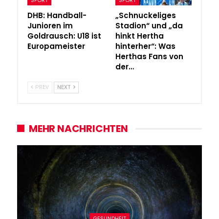
DHB: Handball-
„Schnuckeliges
Junioren im
Stadion“ und „da
Goldrausch: U18 ist
hinkt Hertha
Europameister
hinterher“: Was
Herthas Fans von
der…
PREV
NEXT
MEHR NACHRICHTEN
GESUNDHEIT