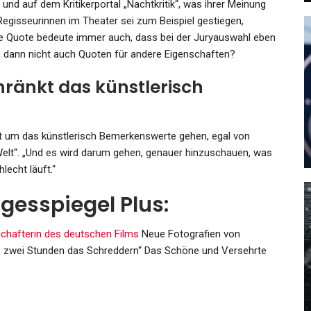
 und auf dem Kritikerportal „Nachtkritik“, was ihrer Meinung
 Regisseurinnen im Theater sei zum Beispiel gestiegen,
e Quote bedeute immer auch, dass bei der Juryauswahl eben
s dann nicht auch Quoten für andere Eigenschaften?
SPORT
hränkt das künstlerisch
rt:
Blamage Beim Schlusslicht:
ch…
Eisbären Verlieren 2:6 Bei Den…
t um das künstlerisch Bemerkenswerte gehen, egal von
Admin
Feb 12, 2023
Welt“. „Und es wird darum gehen, genauer hinzuschauen, was
lecht läuft.“
agesspiegel Plus:
hafterin des deutschen Films
Neue Fotografien von
GESUNDHEIT
, zwei Stunden das Schreddern“
Das Schöne und Versehrte
e-
Malaysia: 16 Entkommen Dem
Feuertod, Als Ein Schnellbus In…