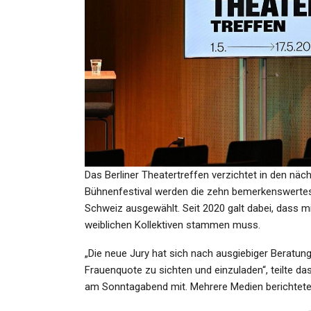
KULTUR
Die Strukturen Der Natur: P
Klee Und Die Architektur I
Admin
Jul 26, 2024
Das Berliner Theatertreffen verzichtet in den näc
Bühnenfestival werden die zehn bemerkenswertes
Schweiz ausgewählt. Seit 2020 galt dabei, dass 
KULTUR
weiblichen Kollektiven stammen muss.
Memoiren Von Angela Merk
„Die neue Jury hat sich nach ausgiebiger Beratun
Große Freiheit 2021
Frauenquote zu sichten und einzuladen“, teilte d
am Sonntagabend mit. Mehrere Medien berichtete
Admin
Oct 8, 2024