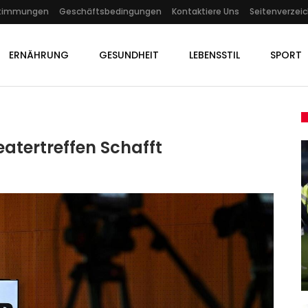
stimmungen
Geschäftsbedingungen
Kontaktiere Uns
Seitenverzeic
ERNÄHRUNG
GESUNDHEIT
LEBENSSTIL
SPORT
atertreffen Schafft
GESUNDHEIT
Tötungsdelikt In Kalletal:
“Sprechen Sie Den Gesuchten…
Admin
Jun 20, 2022