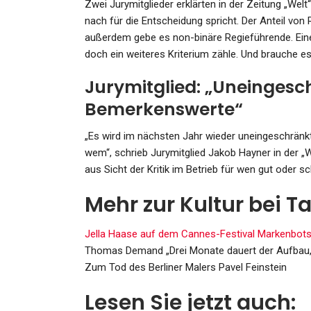
Zwei Jurymitglieder erklärten in der Zeitung „Welt“
nach für die Entscheidung spricht. Der Anteil von
außerdem gebe es non-binäre Regieführende. Ein
doch ein weiteres Kriterium zähle. Und brauche e
SPORT
Jurymitglied: „Uneingesc
DFB-Pokal Beim VfB Stuttga
Bemerkenswerte“
Borussia Dortmund Hat No
„Es wird im nächsten Jahr wieder uneingeschränk
Admin
Dec 5, 2023
wem“, schrieb Jurymitglied Jakob Hayner in der „
aus Sicht der Kritik im Betrieb für wen gut oder sch
Mehr zur Kultur bei T
SPORT
Jella Haase auf dem Cannes-Festival
Markenbotsc
Probleme Bei Anreise:
Thomas Demand
„Drei Monate dauert der Aufbau
Tottenhams Europa-Leagu
Zum Tod des Berliner Malers Pavel Feinstein
Spiel…
Lesen Sie jetzt auch: