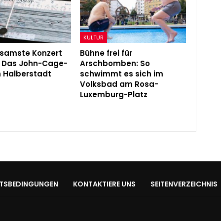
KULTUR
gsamste Konzert
Bühne frei für
: Das John-Cage-
Arschbomben: So
in Halberstadt
schwimmt es sich im
Volksbad am Rosa-
Luxemburg-Platz
TSBEDINGUNGEN
KONTAKTIERE UNS
SEITENVERZEICHNIS