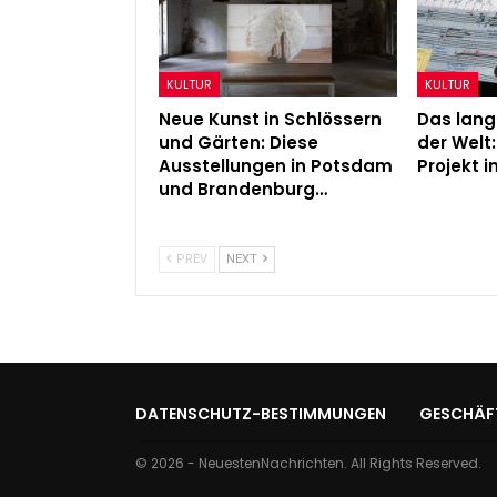
KULTUR
KULTUR
Neue Kunst in Schlössern
Das lan
und Gärten: Diese
der Welt
Ausstellungen in Potsdam
Projekt 
und Brandenburg…
PREV
NEXT
DATENSCHUTZ-BESTIMMUNGEN
GESCHÄF
© 2026 - NeuestenNachrichten. All Rights Reserved.