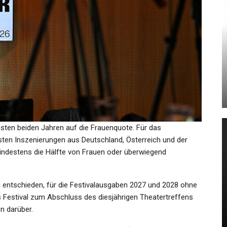
KULTUR
aul
Hart Im Nehmen Wie Eine
n…
Preisboxerin
Admin
Feb 11, 2022
hsten beiden Jahren auf die Frauenquote. Für das
ten Inszenierungen aus Deutschland, Österreich und der
mindestens die Hälfte von Frauen oder überwiegend
KULTUR
el:
Die Berlinale In Zahlen: 19 Im
g entschieden, für die Festivalausgaben 2027 und 2028 ohne
Bärenrennen Und 20.000 Bienen
as Festival zum Abschluss des diesjährigen Theatertreffens
n darüber.
Admin
Feb 15, 2023