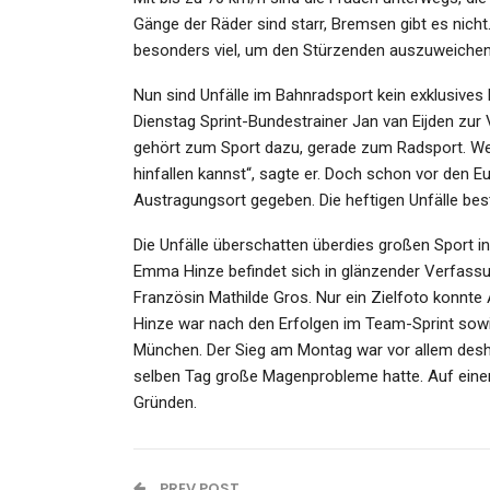
Admin
Jul 14, 2026
Gänge der Räder sind starr, Bremsen gibt es nicht
besonders viel, um den Stürzenden auszuweichen
Nun sind Unfälle im Bahnradsport kein exklusives
Dienstag Sprint-Bundestrainer Jan van Eijden zur
gehört zum Sport dazu, gerade zum Radsport. Wen
hinfallen kannst“, sagte er. Doch schon vor den 
Austragungsort gegeben. Die heftigen Unfälle bes
Die Unfälle überschatten überdies großen Sport i
Emma Hinze befindet sich in glänzender Verfassun
Französin Mathilde Gros. Nur ein Zielfoto konnte 
Hinze war nach den Erfolgen im Team-Sprint sowie
München. Der Sieg am Montag war vor allem deshal
selben Tag große Magenprobleme hatte. Auf einen 
Gründen.
PREV POST