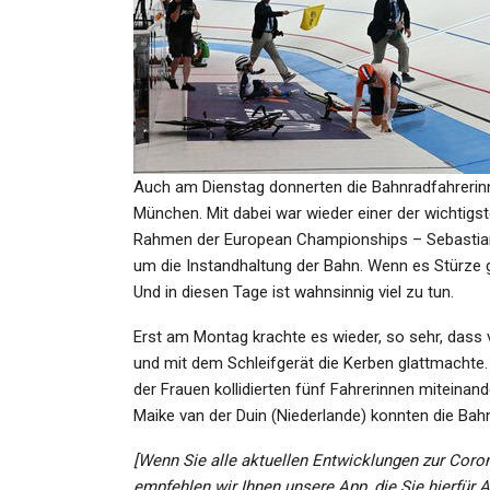
SPORT
Fußball-EM: Fußballerinnen 
Szenario Elfmeterschieße
Auch am Dienstag donnerten die Bahnradfahrerinn
Admin
Jul 19, 2025
München. Mit dabei war wieder einer der wichtig
Rahmen der European Championships – Sebastia
um die Instandhaltung der Bahn. Wenn es Stürze g
Und in diesen Tage ist wahnsinnig viel zu tun.
SPORT
Erst am Montag krachte es wieder, so sehr, dass 
Mit Jungen Talenten Und
und mit dem Schleifgerät die Kerben glattmach
Bewährtem Sturmduo: Uni
der Frauen kollidierten fünf Fahrerinnen miteinand
Sehnsucht…
Maike van der Duin (Niederlande) konnten die Ba
[Wenn Sie alle aktuellen Entwicklungen zur Coro
Admin
May 21, 2025
empfehlen wir Ihnen unsere App, die Sie hierfür 