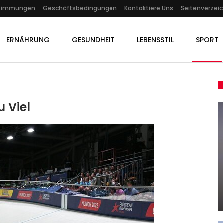
stimmungen
Geschäftsbedingungen
Kontaktiere Uns
Seitenverzeic
ERNÄHRUNG
GESUNDHEIT
LEBENSSTIL
SPORT
 Viel
SPORT
en:
Klinikaufenthalt: Bericht:
gte
Erneute Hüft-OP Bei Belgiens…
Admin
Jul 14, 2025