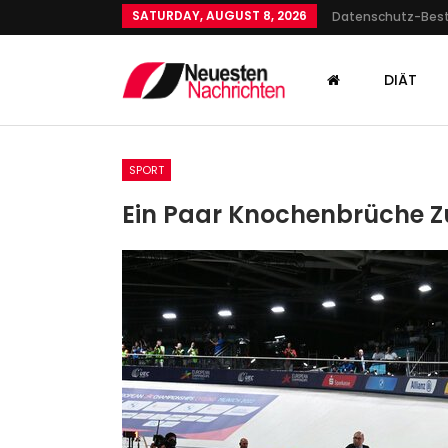
SATURDAY, AUGUST 8, 2026
Datenschutz-Be
DIÄT
SPORT
Ein Paar Knochenbrüche Zu
GESUNDHEIT
Bahn: Dacheinsturz In Serbi
Anklage Gegen 13 Beschuldi
Admin
Dec 31, 2024