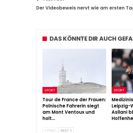
Der Videobeweis nervt wie am ersten Ta
DAS KÖNNTE DIR AUCH GEFA
SPORT
SPORT
Tour de France der Frauen:
Medizini
Polnische Fahrerin siegt
Leipzig-
am Mont Ventoux und
Asllani b
holt…
Hoffenh
PREV
NEXT