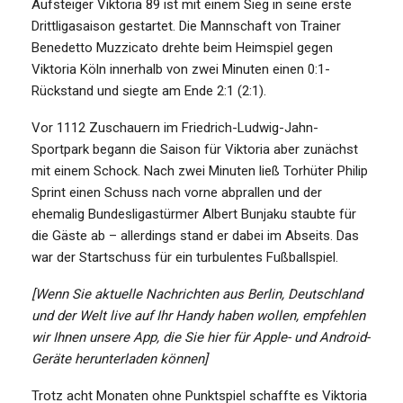
Aufsteiger Viktoria 89 ist mit einem Sieg in seine erste
Drittligasaison gestartet. Die Mannschaft von Trainer
Benedetto Muzzicato drehte beim Heimspiel gegen
Viktoria Köln innerhalb von zwei Minuten einen 0:1-
Rückstand und siegte am Ende 2:1 (2:1).
Vor 1112 Zuschauern im Friedrich-Ludwig-Jahn-
Sportpark begann die Saison für Viktoria aber zunächst
mit einem Schock. Nach zwei Minuten ließ Torhüter Philip
Sprint einen Schuss nach vorne abprallen und der
ehemalig Bundesligastürmer Albert Bunjaku staubte für
die Gäste ab – allerdings stand er dabei im Abseits. Das
war der Startschuss für ein turbulentes Fußballspiel.
[Wenn Sie aktuelle Nachrichten aus Berlin, Deutschland
und der Welt live auf Ihr Handy haben wollen, empfehlen
wir Ihnen unsere App, die Sie
hier für Apple- und Android-
Geräte
herunterladen können]
Trotz acht Monaten ohne Punktspiel schaffte es Viktoria