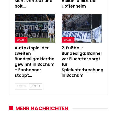
Mont Ventoux und
Asllani bleibt bei
holt…
Hoffenheim
SPORT
SPORT
Auftaktspiel der
2. Fußball-
zweiten
Bundesliga: Banner
Bundesliga: Hertha
vor Fluchttor sorgt
gewinnt in Bochum
für
– Fanbanner
Spielunterbrechung
stoppt…
in Bochum
PREV
NEXT
MEHR NACHRICHTEN