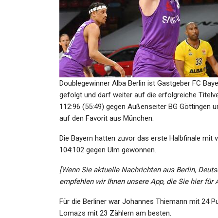
SPORT
„Das Haut Nicht Hin, Genere
Gar Nicht“: Schalkes…
Doublegewinner Alba Berlin ist Gastgeber FC Bay
Admin
Aug 18, 2025
gefolgt und darf weiter auf die erfolgreiche Tite
112:96 (55:49) gegen Außenseiter BG Göttingen un
auf den Favorit aus München.
Die Bayern hatten zuvor das erste Halbfinale mit
GESUNDHEIT
104:102 gegen Ulm gewonnen.
Unwetter-Warnung Für
[Wenn Sie aktuelle Nachrichten aus Berlin, Deuts
18.06.2024: Wetterdienst Wa
empfehlen wir Ihnen unsere App, die Sie hier für
Vor…
Für die Berliner war Johannes Thiemann mit 24 Pun
Admin
Jun 18, 2024
Lomazs mit 23 Zählern am besten.