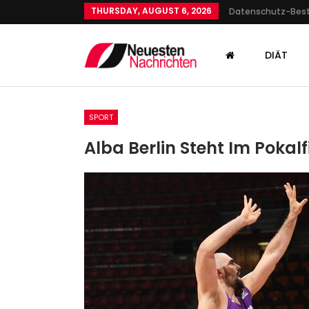
THURSDAY, AUGUST 6, 2026
Datenschutz-Be
DIÄT
SPORT
Alba Berlin Steht Im Pokalf
SPORT
„Habe Monster-Antikörper 
Mir“
Admin
Jun 10, 2022