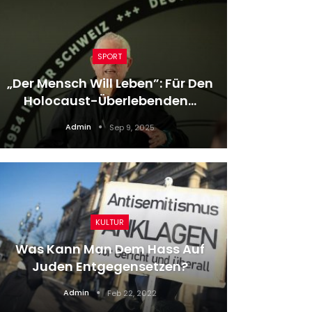
SPORT
„Der Mensch Will Leben”: Für Den
Holocaust-Überlebenden…
“Kata
Admin
Sep 9, 2025
KULTUR
Ba
Was Kann Man Dem Hass Auf
Eins
Juden Entgegensetzen?
Admin
Feb 22, 2022