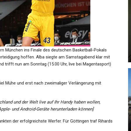
GESUNDHEIT
ll
Papst Franziskus: “Satan Ist Gut
Bestückt!” …
ern München ins Finale des deutschen Basketball-Pokals
Admin
Oct 28, 2022
lverteidigung hoffen. Alba siegte am Samstagabend klar mit
d trifft nun am Sonntag (15.00 Uhr, live bei Magentasport)
 viel Mühe und erst nach zweimaliger Verlängerung mit
KULTUR
chland und der Welt live auf Ihr Handy haben wollen,
rnt
„Sextropolis“, Eine Biografie
 Apple- und Android-Geräte herunterladen können]
Über Anita Berber: Die…
kten der erfolgreichste Werfer. Für Göttingen traf Rihards
Admin
Jan 1, 2025