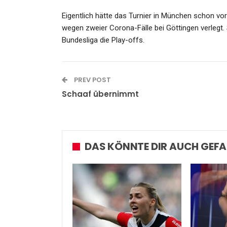
Eigentlich hätte das Turnier in München schon vor
wegen zweier Corona-Fälle bei Göttingen verlegt
Bundesliga die Play-offs.
SPORT
3:0 Gegen Haching: BR Voll
PREV POST
Ziehen Locker Ins Halbfinal
Schaaf übernimmt
Admin
Apr 3, 2023
DAS KÖNNTE DIR AUCH GEFA
GESUNDHEIT
Brutale Misshandlung In
Missouri: Entführt, In Kette