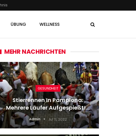
hnis
ÜBUNG
WELLNESS
MEHR NACHRICHTEN
GESUNDHEIT
Stierrennen In Pamplona:
Et 
Mehrere Läufer Aufgespießt!…
Her
Admin
Jul 11, 2022