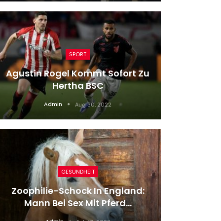
SPORT
Agustin Rogel Kommt Sofort Zu
Kanu: E
Hertha BSC
Dan
Admin
Aug 30, 2022
GESUNDHEIT
Zoophilie-Schock In England:
Drama 
Mann Bei Sex Mit Pferd…
Von 