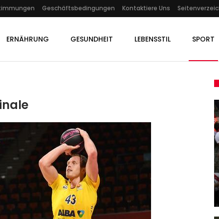
stimmungen
Geschäftsbedingungen
Kontaktiere Uns
Seitenverzeic
ERNÄHRUNG
GESUNDHEIT
LEBENSSTIL
SPORT
inale
KULTUR
In
Der Psychopath Und Der
Priester
Admin
Mar 16, 2022