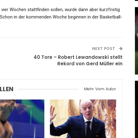
 vier Wochen stattfinden sollen, wurde dann aber kurzfristig
. Schon in der kommenden Woche beginnen in der Basketball-
KULTUR
eys
Oneohtrix Point Never, Husten,
NEXT POST
e…
Doja Cat, Jorja Smith: Die…
40 Tore – Robert Lewandowski stellt
Rekord von Gerd Müller ein
Admin
Sep 28, 2023
LLEN
Mehr Vom Autor
KULTUR
Kunstgewerbemuseum : Im
n…
Schatten Der Artischocke