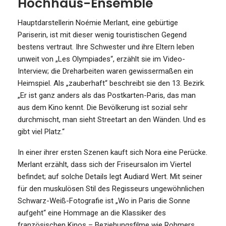
Hochhaus-Ensemble
Hauptdarstellerin Noémie Merlant, eine gebürtige
Pariserin, ist mit dieser wenig touristischen Gegend
bestens vertraut. Ihre Schwester und ihre Eltern leben
unweit von „Les Olympiades“, erzählt sie im Video-
Interview; die Dreharbeiten waren gewissermaßen ein
Heimspiel. Als „zauberhaft“ beschreibt sie den 13. Bezirk.
„Er ist ganz anders als das Postkarten-Paris, das man
aus dem Kino kennt. Die Bevölkerung ist sozial sehr
durchmischt, man sieht Streetart an den Wänden. Und es
gibt viel Platz.“
In einer ihrer ersten Szenen kauft sich Nora eine Perücke.
Merlant erzählt, dass sich der Friseursalon im Viertel
befindet; auf solche Details legt Audiard Wert. Mit seiner
für den muskulösen Stil des Regisseurs ungewöhnlichen
Schwarz-Weiß-Fotografie ist „Wo in Paris die Sonne
aufgeht“ eine Hommage an die Klassiker des
französischen Kinos – Beziehungsfilme wie Rohmers