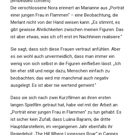
[embedded content]
Die verschlossene Nora erinnert an Marianne aus „Porträt
einer jungen Frau in Flammen“ – eine Beobachtung, die
Merlant nicht von der Hand weisen kann: „Es stimmt, es
gibt gewisse Ähnlichkeiten zwischen meinen Figuren. Das
ist aber etwas, was ich oft erst im Nachhinein realisiere.“
Sie sagt, dass sich diese Frauen vertraut anfühlen. Aber
es sei wohl auch unvermeidlich, dass man immer ein
wenig von sich selbst in die Figuren einfließen lässt. „Ich
bin eher still und neige dazu, Menschen einfach zu
beobachten; das wird mir manchmal auch negativ
ausgelegt. Es ist aber nie wertend gemeint.“
Dass sie sich nach zwei Kurzfilmen an ihren ersten
langen Spielfilm getraut hat, habe viel mit der Arbeit an
„Porträt einer jungen Frau in Flammen“ zu tun gehabt. Es
ist sicher kein Zufall, dass Luàna Bajrami, die dritte
Hauptdarstellerin, im vergangenen Jahr ebenfalls ihr
Regiedebüt „The Hill Where Lionesses Roar“ in Cannes