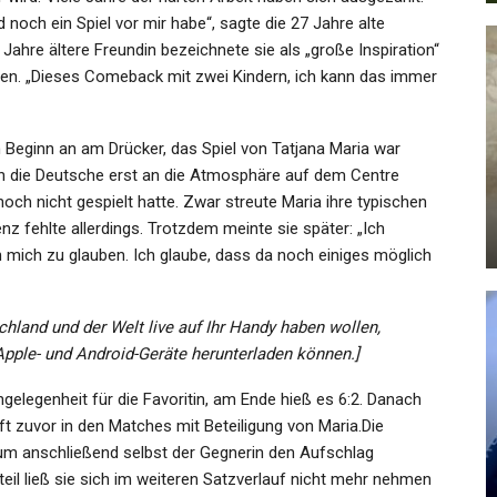
d noch ein Spiel vor mir habe“, sagte die 27 Jahre alte
 Jahre ältere Freundin bezeichnete sie als „große Inspiration“
innen. „Dieses Comeback mit zwei Kindern, ich kann das immer
GESUNDHEIT
Keine Lust Auf Weihnachten?:
Beginn an am Drücker, das Spiel von Tatjana Maria war
Mit Diesen Tipps Überstehen
ich die Deutsche erst an die Atmosphäre auf dem Centre
Sie…
ch nicht gespielt hatte. Zwar streute Maria ihre typischen
nz fehlte allerdings. Trotzdem meinte sie später: „Ich
Admin
Dec 11, 2025
 mich zu glauben. Ich glaube, dass da noch einiges möglich
chland und der Welt live auf Ihr Handy haben wollen,
 Apple- und Android-Geräte herunterladen können.]
SPORT
US Open Der Tennisprofis:
gelegenheit für die Favoritin, am Ende hieß es 6:2. Danach
s
Zverev Sucht Professionelle
ft zuvor in den Matches mit Beteiligung von Maria.Die
Den…
Hilfe…
um anschließend selbst der Gegnerin den Aufschlag
il ließ sie sich im weiteren Satzverlauf nicht mehr nehmen