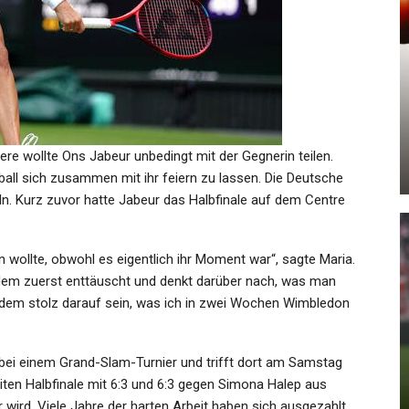
KULTUR
cht
Allerletzte Chance Kunst:
…
Schnell Noch Diese Sieben…
ere wollte Ons Jabeur unbedingt mit der Gegnerin teilen.
Admin
May 23, 2025
all sich zusammen mit ihr feiern zu lassen. Die Deutsche
n. Kurz zuvor hatte Jabeur das Halbfinale auf dem Centre
ern wollte, obwohl es eigentlich ihr Moment war“, sagte Maria.
zdem zuerst enttäuscht und denkt darüber nach, was man
GESUNDHEIT
zdem stolz darauf sein, was ich in zwei Wochen Wimbledon
Unwetter: Mindestens 34 Tote
Bei Schweren Regenfällen Um…
e bei einem Grand-Slam-Turnier und trifft dort am Samstag
iten Halbfinale mit 6:3 und 6:3 gegen Simona Halep aus
Admin
Jul 29, 2025
 wird. Viele Jahre der harten Arbeit haben sich ausgezahlt.