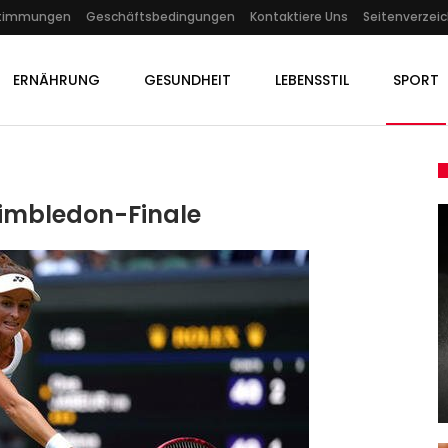
stimmungen
Geschäftsbedingungen
Kontaktiere Uns
Seitenverzeic
ERNÄHRUNG
GESUNDHEIT
LEBENSSTIL
SPORT
imbledon-Finale
GESUNDHEIT
n:
Amelia Earhart: 88 Jahre Nach
rt…
Verzweifeltem Funkspruch…
Admin
Oct 14, 2025