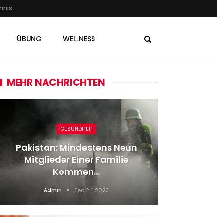
hnis
ÜBUNG
WELLNESS
MEHR NACHRICHTEN
GESUNDHEIT
Pakistan: Mindestens Neun
Zwe
Mitglieder Einer Familie
Ameri
Kommen…
Admin
Dec 24, 2023