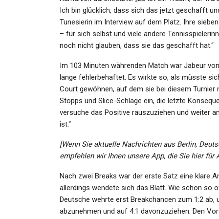
Ich bin glücklich, dass sich das jetzt geschafft un
Tunesierin im Interview auf dem Platz. Ihre sieben
– für sich selbst und viele andere Tennisspieler
GESUNDHEIT
noch nicht glauben, dass sie das geschafft hat.“
Deutsche Post Im Streik:
Im 103 Minuten währenden Match war Jabeur von 
Tarifverhandlungen
lange fehlerbehaftet. Es wirkte so, als müsste s
Gescheitert!…
Court gewöhnen, auf dem sie bei diesem Turnier no
Stopps und Slice-Schläge ein, die letzte Konseque
Admin
Feb 10, 2023
versuche das Positive rauszuziehen und weiter an
ist.“
[Wenn Sie aktuelle Nachrichten aus Berlin, Deuts
empfehlen wir Ihnen unsere App, die Sie hier für
GESUNDHEIT
Nach zwei Breaks war der erste Satz eine klare An
Philippinen: Explosion Eine
allerdings wendete sich das Blatt. Wie schon so o
Gastanks: 23 Verletzte Auf 
Deutsche wehrte erst Breakchancen zum 1:2 ab, 
abzunehmen und auf 4:1 davonzuziehen. Den Vorte