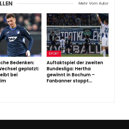
LLEN
Mehr Vom Autor
SPORT
sche Bedenken:
Auftaktspiel der zweiten
Wechsel geplatzt:
Bundesliga: Hertha
leibt bei
gewinnt in Bochum –
eim
Fanbanner stoppt…