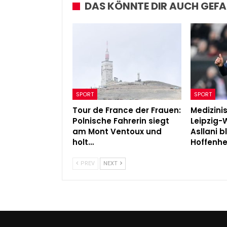
DAS KÖNNTE DIR AUCH GEFA
SPORT
SPORT
Tour de France der Frauen:
Medizini
Polnische Fahrerin siegt
Leipzig-
am Mont Ventoux und
Asllani b
holt…
Hoffenh
PREV
NEXT