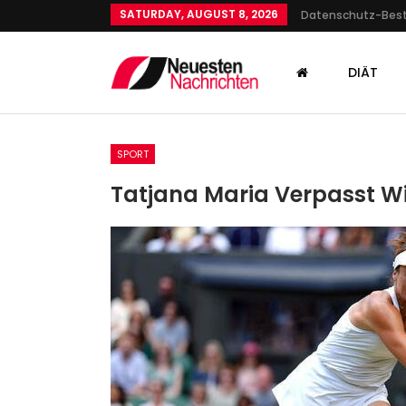
SATURDAY, AUGUST 8, 2026
Datenschutz-Be
DIÄT
SPORT
Tatjana Maria Verpasst W
GESUNDHEIT
Feuerwehreinsatz: Thüringe
Burg Aus Dem 12. Jahrhunde
Admin
Mar 26, 2026