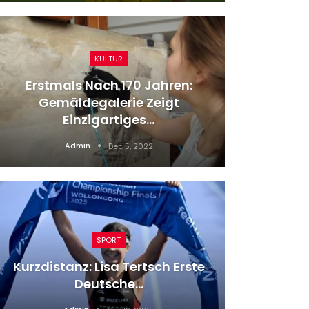
KULTUR
Erstmals Nach 170 Jahren:
Handbal
Gemäldegalerie Zeigt
Beim
Einzigartiges…
Admin
Dec 5, 2022
SPORT
Kurzdistanz: Lisa Tertsch Erste
Tennis:
Deutsche…
Viert