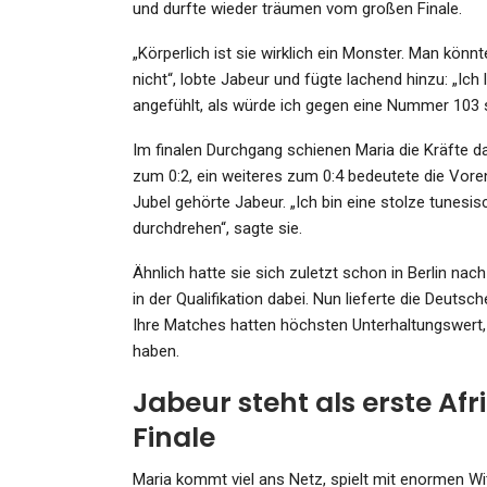
Admin
Jul 27, 2024
und durfte wieder träumen vom großen Finale.
„Körperlich ist sie wirklich ein Monster. Man könn
nicht“, lobte Jabeur und fügte lachend hinzu: „Ich 
angefühlt, als würde ich gegen eine Nummer 103 s
Im finalen Durchgang schienen Maria die Kräfte da
zum 0:2, ein weiteres zum 0:4 bedeutete die Vore
Jubel gehörte Jabeur. „Ich bin eine stolze tunesisch
durchdrehen“, sagte sie.
Ähnlich hatte sie sich zuletzt schon in Berlin na
in der Qualifikation dabei. Nun lieferte die Deuts
Ihre Matches hatten höchsten Unterhaltungswert, 
haben.
Jabeur steht als erste A
Finale
Maria kommt viel ans Netz, spielt mit enormen Wit