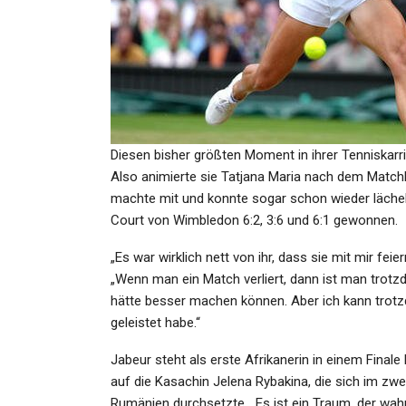
SPORT
Fußball-Bundesliga: Eintra
Siegt Und Genießt: Dritter
Diesen bisher größten Moment in ihrer Tenniskarri
Admin
Sep 21, 2024
Also animierte sie Tatjana Maria nach dem Matchb
machte mit und konnte sogar schon wieder lächel
Court von Wimbledon 6:2, 3:6 und 6:1 gewonnen.
„Es war wirklich nett von ihr, dass sie mit mir fei
KULTUR
„Wenn man ein Match verliert, dann ist man trot
Venedig Filmfestival (5):
hätte besser machen können. Aber ich kann trot
Erträumte Deutsche
geleistet habe.“
Wirklichkeiten
Jabeur steht als erste Afrikanerin in einem Final
auf die Kasachin Jelena Rybakina, die sich im zwe
Admin
Sep 3, 2023
Rumänien durchsetzte. „Es ist ein Traum, der wahr