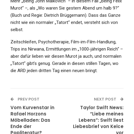
Mehr „Being John Malkovich“ – in diesem Fall „Being Felix
Murot“ –, als „Wo waren Sie gestern Abend um halb 9?“
(Buch und Regie: Dietrich Brüggemann). Dass das Ganze
nicht wie ein normaler „Tatort“ endet, versteht sich von
selbst.
Zeitschleifen, Psychotherapie, Film-im-Film-Handlung,
Trips ins Nirwana, Ermittlungen im „1000-jährigen Reich“ –
aber dafür lieben wir diesen Murot ja auch, und normalen
„Tatort“ gibt’s genug. Gerade in diesen stillen Tagen, wo
die ARD jeden dritten Tag einen neuen bringt.
PREV POST
NEXT POST
Vom Kurvenstar in
Taylor Swift News:
Rafael Horzons
“Liebe meines
Möbelladen: Das
Lebens”: Swift liest
Ende der
Liebesbrief von Kelce
Popliteratur?
vor