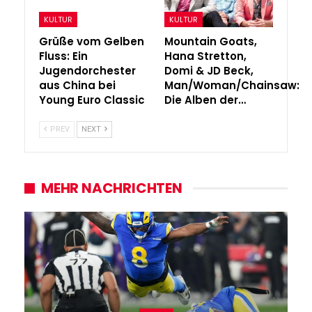
KULTUR
KULTUR
Grüße vom Gelben
Mountain Goats,
Fluss: Ein
Hana Stretton,
Jugendorchester
Domi & JD Beck,
aus China bei
Man/Woman/Chainsaw:
Young Euro Classic
Die Alben der…
PREV
NEXT
MEHR NACHRICHTEN