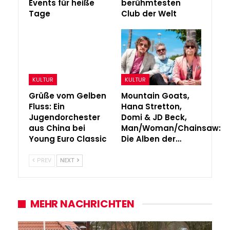
Events für heiße
berühmtesten
Tage
Club der Welt
KULTUR
KULTUR
Grüße vom Gelben
Mountain Goats,
Fluss: Ein
Hana Stretton,
Jugendorchester
Domi & JD Beck,
aus China bei
Man/Woman/Chainsaw:
Young Euro Classic
Die Alben der…
PREV
NEXT
MEHR NACHRICHTEN