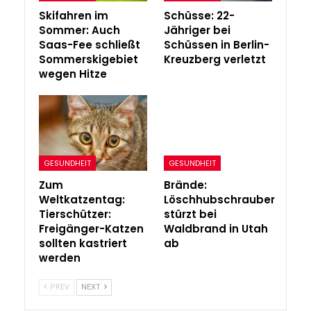
Skifahren im
Schüsse: 22-
Sommer: Auch
Jähriger bei
Saas-Fee schließt
Schüssen in Berlin-
Sommerskigebiet
Kreuzberg verletzt
wegen Hitze
GESUNDHEIT
GESUNDHEIT
Zum
Brände:
Weltkatzentag:
Löschhubschrauber
Tierschützer:
stürzt bei
Freigänger-Katzen
Waldbrand in Utah
sollten kastriert
ab
werden
PREV
NEXT