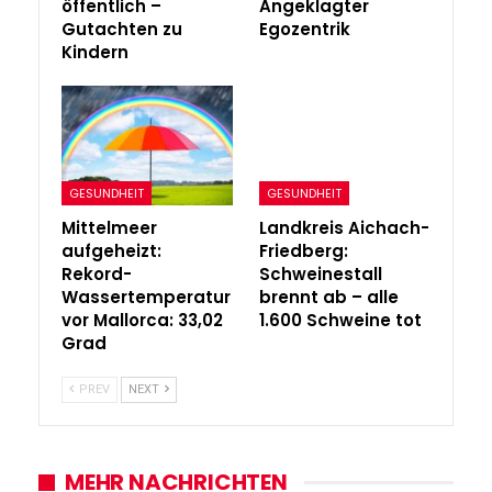
öffentlich –
Angeklagter
Gutachten zu
Egozentrik
Kindern
GESUNDHEIT
GESUNDHEIT
Mittelmeer
Landkreis Aichach-
aufgeheizt:
Friedberg:
Rekord-
Schweinestall
Wassertemperatur
brennt ab – alle
vor Mallorca: 33,02
1.600 Schweine tot
Grad
PREV
NEXT
MEHR NACHRICHTEN