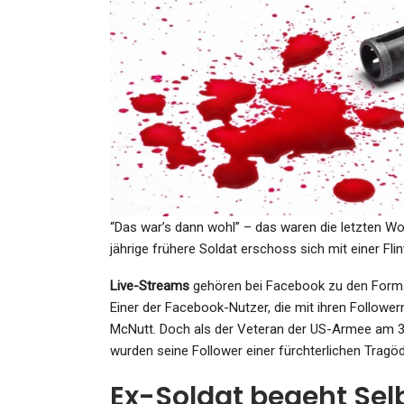
KULTUR
Kurzsichtige Wohnbaupoliti
Machen Sie Ihre…
Admin
May 31, 2026
“Das war’s dann wohl” – das waren die letzten Wo
jährige frühere Soldat erschoss sich mit einer Fli
GESUNDHEIT
Live-Streams
gehören bei Facebook zu den Formate
Donald Trump News:
Einer der Facebook-Nutzer, die mit ihren Followern
Wissenschaftler Protestier
McNutt. Doch als der Veteran der US-Armee am 31
Gegen Trumps…
wurden seine Follower einer fürchterlichen Tragöd
Admin
Mar 8, 2025
Ex-Soldat begeht Se