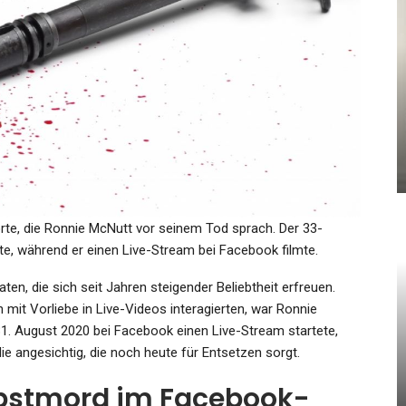
KULTUR
k:
Wo Der Holocaust Beschlossen
Wurde
Admin
Jan 19, 2022
rte, die Ronnie McNutt vor seinem Tod sprach. Der 33-
nte, während er einen Live-Stream bei Facebook filmte.
n, die sich seit Jahren steigender Beliebtheit erfreuen.
GESUNDHEIT
 mit Vorliebe in Live-Videos interagierten, war Ronnie
en
Düstere Prophezeiung Auf
. August 2020 bei Facebook einen Live-Stream startete,
TikTok: Im Oktober 2022!…
ie angesichtig, die noch heute für Entsetzen sorgt.
Admin
May 19, 2022
lbstmord im Facebook-