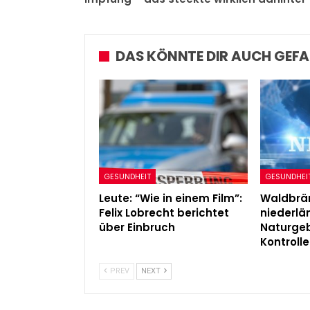
DAS KÖNNTE DIR AUCH GEFA
GESUNDHEIT
GESUNDHEI
Leute: “Wie in einem Film”:
Waldbrän
Felix Lobrecht berichtet
niederl
über Einbruch
Naturgeb
Kontrolle
PREV
NEXT