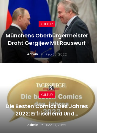
KULTUR
Münchens Oberbürgermeister
Im Lich
Droht Gergijew Mit Rauswurf
Auf I
Admin
Feb 25, 2022
KULTUR
Die Besten Comics Des Jahres
Erfolgre
2022: Erfrischend Und…
„D
Admin
Dec 17, 2022