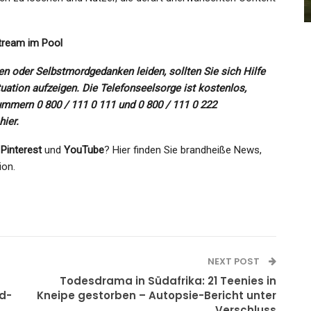
Admin
Dec 20, 2021
Stream im Pool
n oder Selbstmordgedanken leiden, sollten Sie sich Hilfe
tuation aufzeigen. Die Telefonseelsorge ist kostenlos,
mmern 0 800 / 111 0 111 und 0 800 / 111 0 222
hier.
,
Pinterest
und
YouTube
? Hier finden Sie brandheiße News,
ion.
NEXT POST
Todesdrama in Südafrika: 21 Teenies in
d-
Kneipe gestorben – Autopsie-Bericht unter
Verschluss