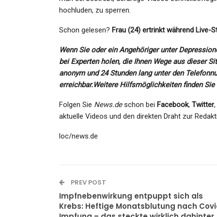
Admin
Oct 29, 2021
hochluden, zu sperren.
Schon gelesen?
Frau (24) ertrinkt während Live-
Wenn Sie oder ein Angehöriger unter Depressione
bei Experten holen, die Ihnen Wege aus dieser Si
anonym und 24 Stunden lang unter den Telefonnu
erreichbar.
Weitere Hilfsmöglichkeiten finden Sie 
Folgen Sie
News.de
schon bei
Facebook
,
Twitter
aktuelle Videos und den direkten Draht zur Redakt
loc/news.de
PREV POST
Impfnebenwirkung entpuppt sich als
Krebs: Heftige Monatsblutung nach Covi
Impfung – das steckte wirklich dahinter