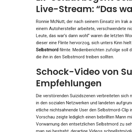
Live-Stream: “Das wa
Ronnie McNutt, der nach seinem Einsatz im Irak
einem Autohersteller arbeitete, verschwendete ni
GESUNDHEIT
Leute, das war’s dann wohl” waren die letzten Wo
Produktrückruf Bei Penny: B
dieser eine Flinte hervorzog, sich unters Kinn hi
Selbstmord
filmte. Medienberichten zufolge soll 
Nicht Essen! Discounter Ru
die ihn in den Selbstmord treiben sollten.
Admin
Apr 22, 2023
Schock-Video von Sui
Empfehlungen
Die verstörenden Suizidszenen verbreiteten sich 
SPORT
in den sozialen Netzwerken und landeten aufgrun
etliche nichtsahnende User den Selbstmord-Clip 
Wie Ein Bayern-Fan Das 0:5
Vorschau zeigte lediglich einen bebrillten Mann m
Gladbach Erlebt Hat
Vorwarnung den entsetzlichen Selbstmord zu sehen
man sei bestrebt, derartige Videos schnellstmögl