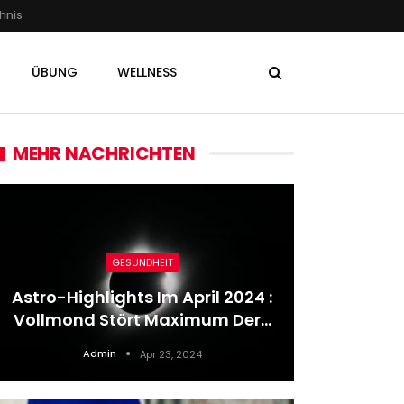
hnis
ÜBUNG
WELLNESS
MEHR NACHRICHTEN
GESUNDHEIT
Astro-Highlights Im April 2024 :
Fußball:
Vollmond Stört Maximum Der…
BV
Admin
Apr 23, 2024