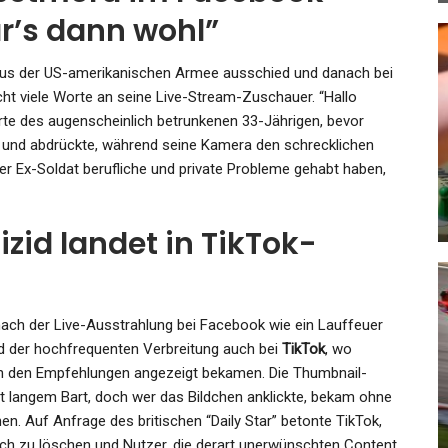
r’s dann wohl”
 aus der US-amerikanischen Armee ausschied und danach bei
cht viele Worte an seine Live-Stream-Zuschauer. “Hallo
KULTUR
rte des augenscheinlich betrunkenen 33-Jährigen, bevor
loß
48. Ingeborg-Bachmann-
elt und abdrückte, während seine Kamera den schrecklichen
der Ex-Soldat berufliche und private Probleme gehabt haben,
ft…
Wettbewerb: Wer Gewinnt Das…
Admin
Jun 25, 2024
zid landet in TikTok-
nach der Live-Ausstrahlung bei Facebook wie ein Lauffeuer
GESUNDHEIT
d der hochfrequenten Verbreitung auch bei
TikTok
, wo
in den Empfehlungen angezeigt bekamen. Die Thumbnail-
 Von
Panne Im Impfzentrum: Kinder
it langem Bart, doch wer das Bildchen anklickte, bekam ohne
Bekamen Falschem Impfstoff…
. Auf Anfrage des britischen “Daily Star” betonte TikTok,
ich zu löschen und Nutzer, die derart unerwünschten Content