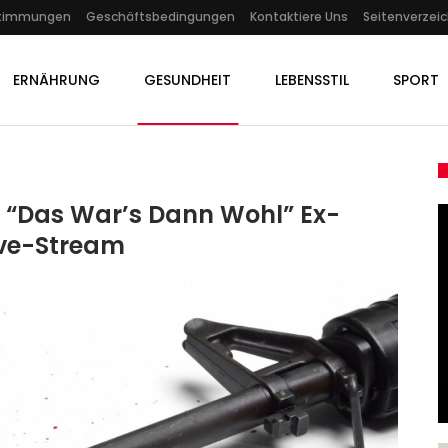
stimmungen
Geschäftsbedingungen
Kontaktiere Uns
Seitenverzeic
ERNÄHRUNG
GESUNDHEIT
LEBENSSTIL
SPORT
: “Das War’s Dann Wohl” Ex-
ive-Stream
GESUNDHEIT
ach
Unfall: “Dooring”-Unfälle:
rben
Regierung Will…
Admin
Dec 4, 2025