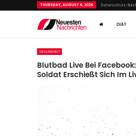
THURSDAY, AUGUST 6, 2026
Datenschutz-Be
DIÄT
GESUNDHEIT
Blutbad Live Bei Facebook
Soldat Erschießt Sich Im L
GESUNDHEIT
Mukormykose: 15-Jährige N
Pilzinfektion Im Zahn Gesto
Admin
Nov 17, 2022