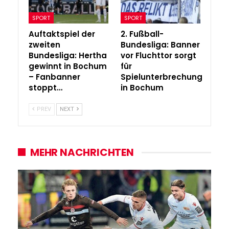
SPORT
SPORT
Auftaktspiel der
2. Fußball-
zweiten
Bundesliga: Banner
Bundesliga: Hertha
vor Fluchttor sorgt
gewinnt in Bochum
für
– Fanbanner
Spielunterbrechung
stoppt…
in Bochum
PREV
NEXT
MEHR NACHRICHTEN