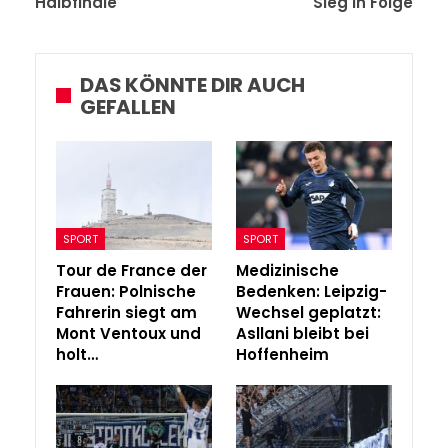
Halbfinale
Sieg in Folge
DAS KÖNNTE DIR AUCH
GEFALLEN
SPORT
SPORT
Tour de France der
Medizinische
Frauen: Polnische
Bedenken: Leipzig-
Fahrerin siegt am
Wechsel geplatzt:
Mont Ventoux und
Asllani bleibt bei
holt…
Hoffenheim