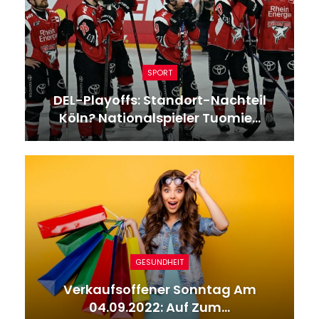
GESUNDHEIT
7 Tote Bei Flugzeugunglück In
Philadelphia: Privatjet Mitten…
SPORT
Heidenheims Wundersame
Europareise Endet: Kleiner Verein,…