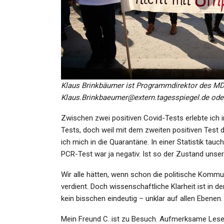
GESUNDHEIT
Hai-Alarm In Spanien: Hai
Sichtung In Port De La Selv
Klaus Brinkbäumer ist Programmdirektor des MDR 
Admin
Jul 27, 2023
Klaus.Brinkbaeumer@extern.tagesspiegel.de oder 
Zwischen zwei positiven Covid-Tests erlebte ich i
Tests, doch weil mit dem zweiten positiven Test
ich mich in die Quarantäne. In einer Statistik tauc
PCR-Test war ja negativ. Ist so der Zustand uns
KULTUR
Wir alle hätten, wenn schon die politische Kommun
ESC-Pokal Zurückgegeben
verdient. Doch wissenschaftliche Klarheit ist in d
Nemo Verwechselt Werte M
kein bisschen eindeutig – unklar auf allen Ebenen.
Admin
Dec 12, 2025
Mein Freund C. ist zu Besuch. Aufmerksame Leser