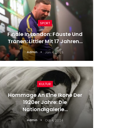
SPORT
Hand
Finale In London: Fäuste Und
Kroat
Tränen: Littler Mit 17 Jahren…
Admin
Jan 4, 2025
KULTUR
Hommage An Eine Ikone Der
Deb
1920er Jahre: Die
Deutsch
Nationalgalerie…
Admin
Oct 4, 2024