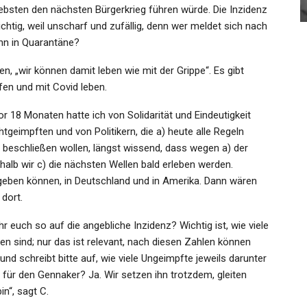
Admin
Feb 24, 2026
bsten den nächsten Bürgerkrieg führen würde. Die Inzidenz
chtig, weil unscharf und zufällig, denn wer meldet sich nach
nn in Quarantäne?
, „wir können damit leben wie mit der Grippe“. Es gibt
en und mit Covid leben.
 18 Monaten hatte ich von Solidarität und Eindeutigkeit
geimpften und von Politikern, die a) heute alle Regeln
t beschließen wollen, längst wissend, dass wegen a) der
halb wir c) die nächsten Wellen bald erleben werden.
 geben können, in Deutschland und in Amerika. Dann wären
 dort.
r euch so auf die angebliche Inzidenz? Wichtig ist, wie viele
en sind; nur das ist relevant, nach diesen Zahlen können
nd schreibt bitte auf, wie viele Ungeimpfte jeweils darunter
g für den Gennaker? Ja. Wir setzen ihn trotzdem, gleiten
in“, sagt C.