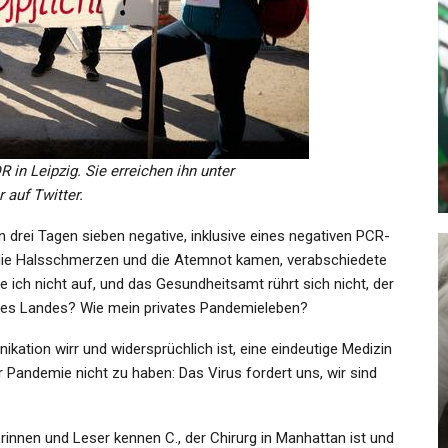
GESUNDHEIT
-
Neue Gesetze Seit 01.05.23: 49-
a!…
Euro-Ticket Und Co.! Diese…
in Leipzig. Sie erreichen ihn unter
Admin
May 7, 2023
auf Twitter.
n drei Tagen sieben negative, inklusive eines negativen PCR-
 die Halsschmerzen und die Atemnot kamen, verabschiedete
he ich nicht auf, und das Gesundheitsamt rührt sich nicht, der
eres Landes? Wie mein privates Pandemieleben?
KULTUR
ikation wirr und widersprüchlich ist, eine eindeutige Medizin
:
Wir Haben Uns Till Lindemanns
er Pandemie nicht zu haben: Das Virus fordert uns, wir sind
it…
Album Angehört, Damit Ihr Es…
Admin
Nov 3, 2023
innen und Leser kennen C., der Chirurg in Manhattan ist und