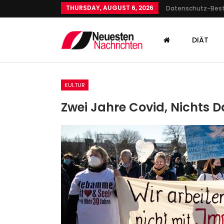
THURSDAY, AUGUST 6, 2026
Datenschutz-Be
DIÄT
KULTUR
Zwei Jahre Covid, Nichts 
GESUNDHEIT
Zweibrücken Wetter Heute
DWD-Wetterwarnung Vor Ne
Admin
Oct 18, 2021