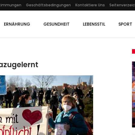
stimmungen
Geschäftsbedingungen
Kontaktiere Uns
Seitenverzeic
ERNÄHRUNG
GESUNDHEIT
LEBENSSTIL
SPORT
Dazugelernt
GESUNDHEIT
:
Mysteriöse Kreatur : Anus-
bel
Alarm! Forscher Staunen Über…
Admin
May 8, 2021