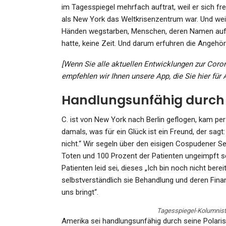
im Tagesspiegel mehrfach auftrat, weil er sich frei
als New York das Weltkrisenzentrum war. Und weil
Händen wegstarben, Menschen, deren Namen auf d
hatte, keine Zeit. Und darum erfuhren die Angehör
GESUNDHEIT
[Wenn Sie alle aktuellen Entwicklungen zur Coro
Bitterkalte Nächte Im Mär
empfehlen wir Ihnen unsere App, die Sie hier für
2025: Bis Zu -10 Grad Mögli
Handlungsunfähig durch d
Admin
Mar 17, 2025
C. ist von New York nach Berlin geflogen, kam per
damals, was für ein Glück ist ein Freund, der sag
nicht.“ Wir segeln über den eisigen Cospudener Se
Toten und 100 Prozent der Patienten ungeimpft s
Patienten leid sei, dieses „Ich bin noch nicht berei
GESUNDHEIT
selbstverständlich sie Behandlung und deren Fina
uns bringt“.
“Titanic”-U-Boot-Tragödi
“Kein…
Tagesspiegel-Kolumnist
Amerika sei handlungsunfähig durch seine Polaris