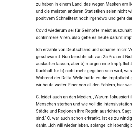
Admin
Jul 5, 2023
zu haben in einem Land, das wegen Masken am lie
und die meisten anderen Statistiken seien nicht wi
positivem Schnelltest noch irgendwo und geht da
Covid wiederum sei für Geimpfte meist auszuhalten
schlimmere Viren, also gehe es heute darum: impf
Ich erzähle von Deutschland und schäme mich: Vor
geschwärmt. Nun berichte ich von 25 Prozent Nicht
auslaufen lassen, aber b) morgen eine Impfpflich
Rückhalt für b) nicht mehr gegeben sein wird, wes
Während der Delta-Welle hätte es die Impfpflicht
wir heute weiter. Einer von all den Fehlern, hier wie
C. leidet auch an den Medien. „Warum fokussiert ih
Menschen sterben und wie voll die Intensivstation
Städte und Regionen ihre Regeln ausrichten. Sagt u
sind.“ C. war auch schon erkrankt. Ist es zu windi
dahin. „Ich will wieder leben, solange ich lebendig b