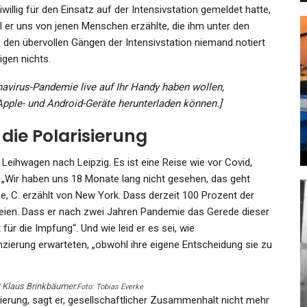
willig für den Einsatz auf der Intensivstation gemeldet hatte,
 er uns von jenen Menschen erzählte, die ihm unter den
en übervollen Gängen der Intensivstation niemand notiert
igen nichts.
SPORT
navirus-Pandemie live auf Ihr Handy haben wollen,
z
Tradition In Not: Das Scheitern
 Apple- und Android-Geräte
herunterladen können.]
ch…
Von Turbine War…
ie Polarisierung
Admin
Dec 25, 2022
 Leihwagen nach Leipzig. Es ist eine Reise wie vor Covid,
t: „Wir haben uns 18 Monate lang nicht gesehen, das geht
e, C. erzählt von New York. Dass derzeit 100 Prozent der
eien. Dass er nach zwei Jahren Pandemie das Gerede dieser
t für die Impfung“. Und wie leid er es sei, wie
KULTUR
nzierung erwarteten, „obwohl ihre eigene Entscheidung sie zu
e:
Hermann Parzinger Leitet Den
Hauptstadtkulturfonds : Berlin…
 Klaus Brinkbäumer.
Foto: Tobias Everke
ierung, sagt er, gesellschaftlicher Zusammenhalt nicht mehr