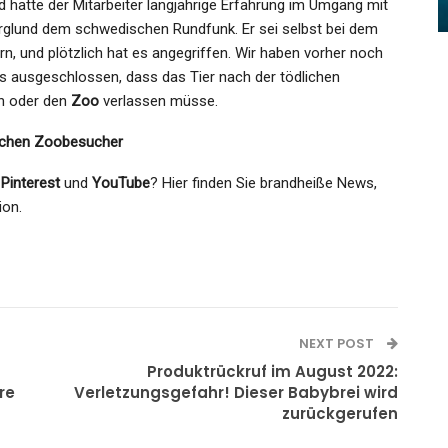
Admin
Apr 9, 2022
 hatte der Mitarbeiter langjährige Erfahrung im Umgang mit
 Berglund dem schwedischen Rundfunk. Er sei selbst bei dem
rn, und plötzlich hat es angegriffen. Wir haben vorher noch
 es ausgeschlossen, dass das Tier nach der tödlichen
en oder den
Zoo
verlassen müsse.
ischen Zoobesucher
,
Pinterest
und
YouTube
? Hier finden Sie brandheiße News,
ion.
NEXT POST
Produktrückruf im August 2022:
re
Verletzungsgefahr! Dieser Babybrei wird
zurückgerufen