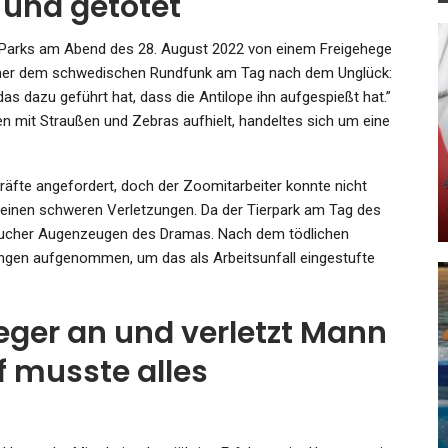
 und getötet
 Parks am Abend des 28. August 2022 von einem Freigehege
precher dem schwedischen Rundfunk am Tag nach dem Unglück:
 dazu geführt hat, dass die Antilope ihn aufgespießt hat.”
KULTUR
 mit Straußen und Zebras aufhielt, handeltes sich um eine
er
Der Verleger Und Schriftsteller
ird…
Michael Krüger Im Interview:…
fte angefordert, doch der Zoomitarbeiter konnte nicht
seinen schweren Verletzungen. Da der Tierpark am Tag des
Admin
Dec 7, 2023
sucher Augenzeugen des Dramas. Nach dem tödlichen
lungen aufgenommen, um das als Arbeitsunfall eingestufte
fleger an und verletzt Mann
SPORT
e
f musste alles
r
Boris Becker In Londoner Prozess
Schuldig Gesprochen