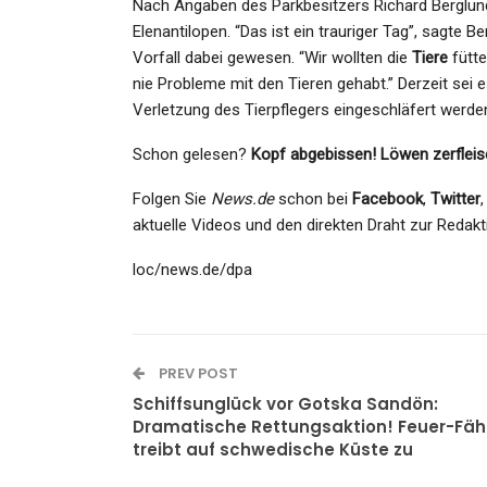
Admin
Feb 21, 2025
Nach Angaben des Parkbesitzers Richard Berglund
Elenantilopen. “Das ist ein trauriger Tag”, sagte
Vorfall dabei gewesen. “Wir wollten die
Tiere
fütte
nie Probleme mit den Tieren gehabt.” Derzeit sei
Verletzung des Tierpflegers eingeschläfert werd
Schon gelesen?
Kopf abgebissen! Löwen zerfle
Folgen Sie
News.de
schon bei
Facebook
,
Twitter
aktuelle Videos und den direkten Draht zur Redakt
loc/news.de/dpa
PREV POST
Schiffsunglück vor Gotska Sandön:
Dramatische Rettungsaktion! Feuer-Fäh
treibt auf schwedische Küste zu