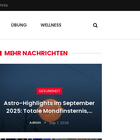
hnis
ÜBUNG
WELLNESS
MEHR NACHRICHTEN
GESUNDHEIT
Wetter-
Astro-Highlights Im September
2023
2025: Totale Mondfinsternis,…
Admin
Sep 7, 2025