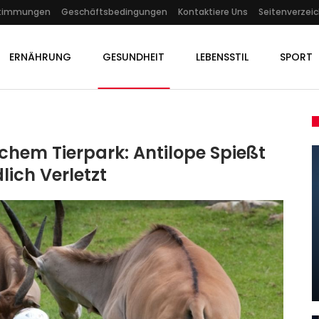
stimmungen
Geschäftsbedingungen
Kontaktiere Uns
Seitenverzeic
ERNÄHRUNG
GESUNDHEIT
LEBENSSTIL
SPORT
hem Tierpark: Antilope Spießt
lich Verletzt
KULTUR
Vögel Sind Drohnen: David
,
Schalkos ARD-Miniserie
g,…
„Warum…
Admin
Jun 16, 2025