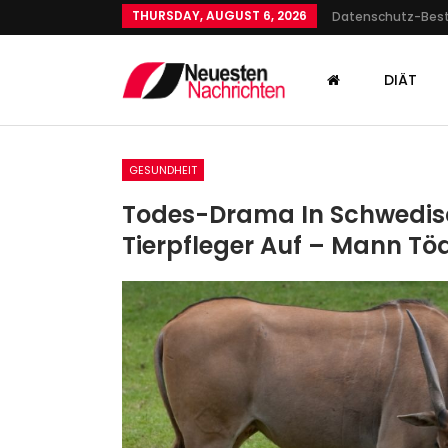
THURSDAY, AUGUST 6, 2026
Datenschutz-Be
DIÄT
GESUNDHEIT
Todes-Drama In Schwedisc
Tierpfleger Auf – Mann Töd
GESUNDHEIT
Tag Der Deutschen Einheit
03.10.2022: TV-Übertragun
Admin
Oct 2, 2022