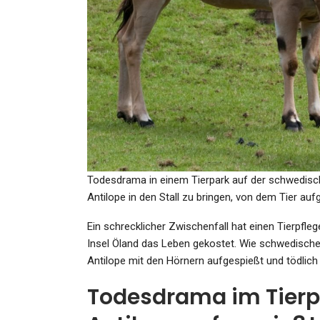
GESUNDHEIT
Oktoberfest 2025: “Ganz
Fremde Kultur” –…
Admin
Sep 23, 2025
Todesdrama in einem Tierpark auf der schwedische
Antilope in den Stall zu bringen, von dem Tier aufg
Ein schrecklicher Zwischenfall hat einen Tierpfle
SPORT
Insel Öland das Leben gekostet. Wie schwedische 
„Bisschen Sonnen, Bissch
Antilope mit den Hörnern aufgespießt und tödlich 
Betrinken“: Energie Cottbu
Todesdrama im Tierpa
Admin
May 26, 2024