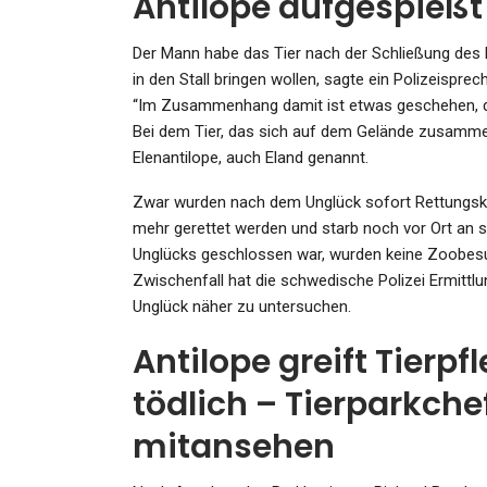
Antilope aufgespießt
Der Mann habe das Tier nach der Schließung des
in den Stall bringen wollen, sagte ein Polizeis
“Im Zusammenhang damit ist etwas geschehen, das
SPORT
Bei dem Tier, das sich auf dem Gelände zusammen
Fußball-Bundesliga: Werd
Elenantilope, auch Eland genannt.
Bremen Bestätigt: Steffen W
Zwar wurden nach dem Unglück sofort Rettungskrä
mehr gerettet werden und starb noch vor Ort an 
Admin
May 29, 2025
Unglücks geschlossen war, wurden keine Zoobe
Zwischenfall hat die schwedische Polizei Ermitt
Unglück näher zu untersuchen.
Antilope greift Tierp
SPORT
Heidenheims Wundersam
tödlich – Tierparkche
Europareise Endet: Kleine
mitansehen
Verein,…