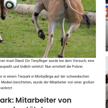
KULTUR
Deutscher Sachbuchpreis Für
Konstantin Richter: Auch Die…
Admin
Jun 9, 2026
n Insel Öland: Ein Tierpfleger wurde bei dem Versuch, eine
espießt und tödlich verletzt. Nun ermittelt die Polizei.
GESUNDHEIT
ger in einem Tierpark in Mörbylånga auf der schwedischen
Wetter Ennepe-Ruhr-Kreis
Medien berichteten, wurde der Mitarbeiter von einer großen
en
Heute: Achtung Wegen
verletzt.
s…
Sturmböen! DWD…
rk: Mitarbeiter von
Admin
Nov 1, 2021