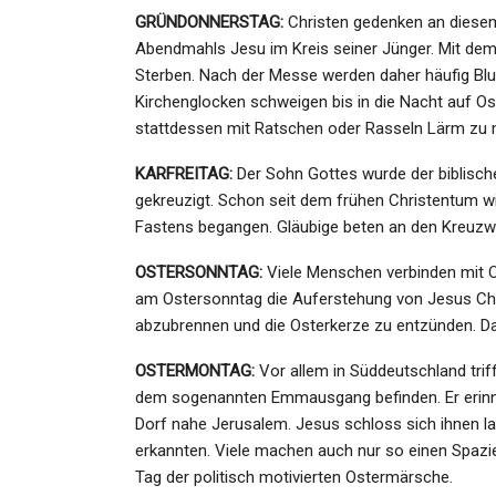
GRÜNDONNERSTAG:
Christen gedenken an diese
Abendmahls Jesu im Kreis seiner Jünger. Mit dem 
Sterben. Nach der Messe werden daher häufig Bl
Kirchenglocken schweigen bis in die Nacht auf O
stattdessen mit Ratschen oder Rasseln Lärm zu
KARFREITAG:
Der Sohn Gottes wurde der biblisch
gekreuzigt. Schon seit dem frühen Christentum wir
Fastens begangen. Gläubige beten an den Kreuzw
OSTERSONNTAG:
Viele Menschen verbinden mit O
am Ostersonntag die Auferstehung von Jesus Chris
abzubrennen und die Osterkerze zu entzünden. D
OSTERMONTAG:
Vor allem in Süddeutschland trif
dem sogenannten Emmausgang befinden. Er erinn
Dorf nahe Jerusalem. Jesus schloss sich ihnen la
erkannten. Viele machen auch nur so einen Spazie
Tag der politisch motivierten Ostermärsche.