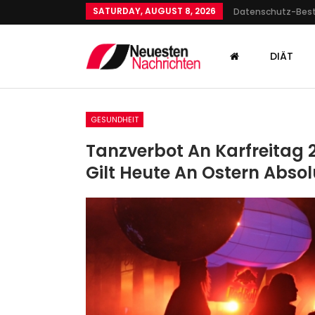
SATURDAY, AUGUST 8, 2026
Datenschutz-Be
DIÄT
GESUNDHEIT
Tanzverbot An Karfreitag 
Gilt Heute An Ostern Abso
SPORT
Testspiel In Der
Länderspielpause: Hertha 
Besiegt Hertha…
Admin
Oct 9, 2024