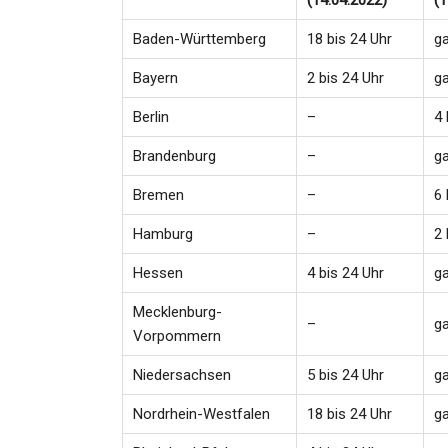
(14.04.2022)
(1
Admin
Oct 26, 2024
Baden-Württemberg
18 bis 24 Uhr
g
Bayern
2 bis 24 Uhr
g
Berlin
–
4 
Brandenburg
–
g
Bremen
–
6 
Hamburg
–
2 
Hessen
4 bis 24 Uhr
g
Mecklenburg-
–
g
Vorpommern
Niedersachsen
5 bis 24 Uhr
g
Nordrhein-Westfalen
18 bis 24 Uhr
g