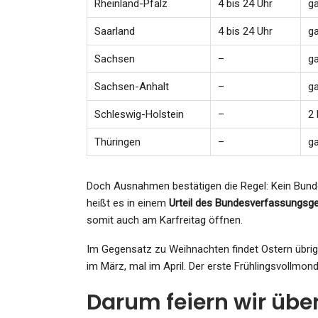
Rheinland-Pfalz
4 bis 24 Uhr
g
Saarland
4 bis 24 Uhr
g
Sachsen
–
g
Sachsen-Anhalt
–
g
Schleswig-Holstein
–
2 
Thüringen
–
g
Doch Ausnahmen bestätigen die Regel: Kein Bunde
heißt es in einem
Urteil des Bundesverfassungsge
somit auch am Karfreitag öffnen.
Im Gegensatz zu Weihnachten findet Ostern übrig
im März, mal im April. Der erste Frühlingsvollmon
Darum feiern wir übe