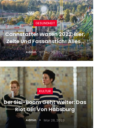
GESUNDHEIT
Cannstatter Wasen 2022: Bier,
Tödlic
Zelte Und Fassanstich! Alles…
Show: 
Admin
Sep 20, 2022
KULTUR
Der Sisi-Boom Geht Weiter: Das
Riot Girl Von Habsburg
Küss
Admin
Mar 28, 2023