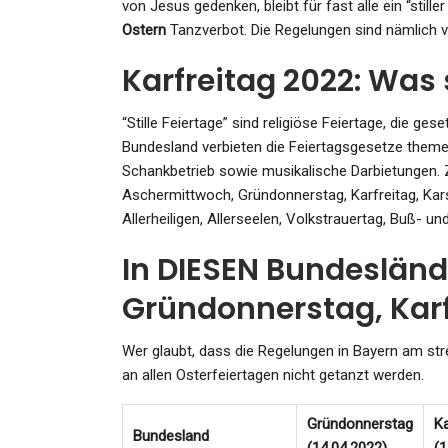
von Jesus gedenken, bleibt für fast alle ein “stille
Ostern
Tanzverbot. Die Regelungen sind nämlich vö
Karfreitag 2022: Was s
SPORT
“Stille Feiertage” sind religiöse Feiertage, die g
Alba Berlin Gibt Die Richtu
Bundesland verbieten die Feiertagsgesetze theme
Vor
Schankbetrieb sowie musikalische Darbietungen. Zu
Aschermittwoch, Gründonnerstag, Karfreitag, Ka
Admin
Sep 3, 2022
Allerheiligen, Allerseelen, Volkstrauertag, Buß- u
In DIESEN Bundesländ
Gründonnerstag, Karf
SPORT
Wer glaubt, dass die Regelungen in Bayern am stre
an allen Osterfeiertagen nicht getanzt werden.
Fußball-Bundesliga: Tah N
Verspieltem Sieg: „Fühle Mi
Gründonnerstag
Ka
Bundesland