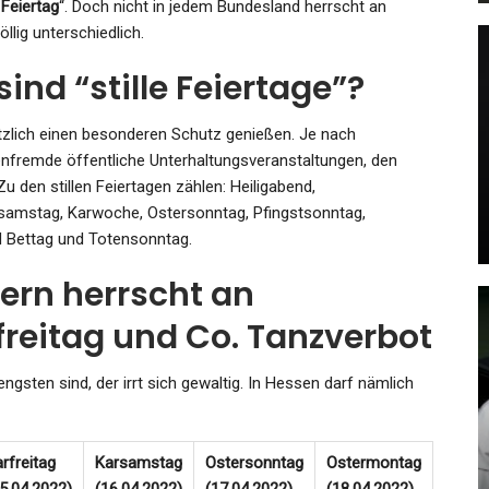
r
Feiertag
“. Doch nicht in jedem Bundesland herrscht an
llig unterschiedlich.
ind “stille Feiertage”?
KULTUR
Grundsteinlegung Für Das
esetzlich einen besonderen Schutz genießen. Je nach
ng
Berlin Modern: Das Neue
nfremde öffentliche Unterhaltungsveranstaltungen, den
Museum Am…
 den stillen Feiertagen zählen: Heiligabend,
rsamstag, Karwoche, Ostersonntag, Pfingstsonntag,
Admin
Feb 9, 2024
nd Bettag und Totensonntag.
ern herrscht an
reitag und Co. Tanzverbot
KULTUR
ngsten sind, der irrt sich gewaltig. In Hessen darf nämlich
Film Über Eine Deutsch-
ach
Französische
ch…
Mädchenfreundschaft: Die…
rfreitag
Karsamstag
Ostersonntag
Ostermontag