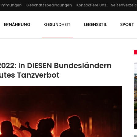
stimmungen
Geschäftsbedingungen
Kontaktiere Uns
Seitenverzeic
ERNÄHRUNG
GESUNDHEIT
LEBENSSTIL
SPORT
2022: In DIESEN Bundesländern
lutes Tanzverbot
GESUNDHEIT
Linienbus Brennt Lichterloh: 6
BSC
Tote Nach Flammen-Tragödie
In…
Admin
Mar 12, 2026