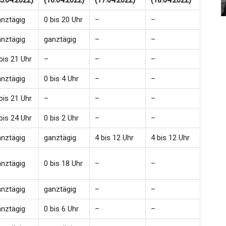
5.04.2022)
(16.04.2022)
(17.04.2022)
(18.04.2022)
Admin
Oct 22, 2024
anztägig
0 bis 20 Uhr
–
–
anztägig
ganztägig
–
–
bis 21 Uhr
–
–
–
anztägig
0 bis 4 Uhr
–
–
bis 21 Uhr
–
–
–
bis 24 Uhr
0 bis 2 Uhr
–
–
anztägig
ganztägig
4 bis 12 Uhr
4 bis 12 Uhr
anztägig
0 bis 18 Uhr
–
–
anztägig
ganztägig
–
–
anztägig
0 bis 6 Uhr
–
–