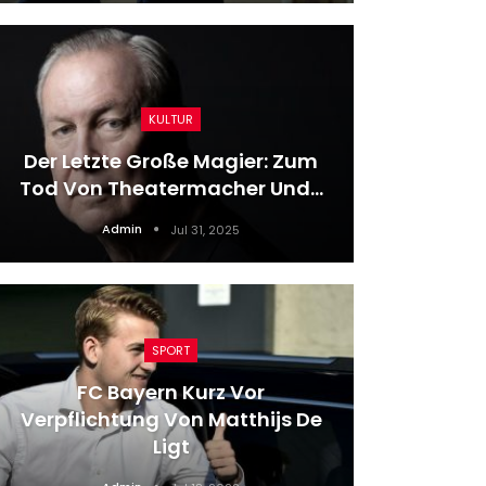
KULTUR
Unf
Der Letzte Große Magier: Zum
Schr
Tod Von Theatermacher Und…
Admin
Jul 31, 2025
SPORT
FC Bayern Kurz Vor
Deuts
Verpflichtung Von Matthijs De
Trennt 
Ligt