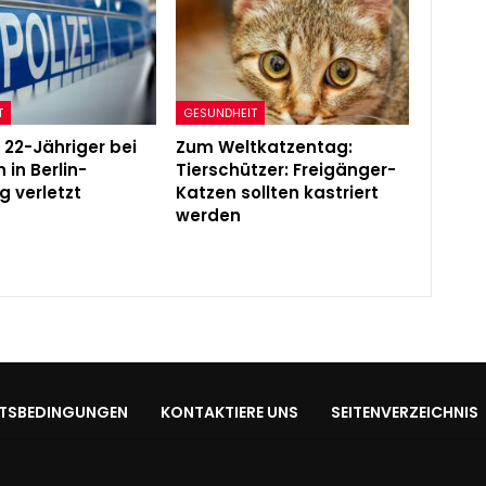
T
GESUNDHEIT
 22-Jähriger bei
Zum Weltkatzentag:
 in Berlin-
Tierschützer: Freigänger-
g verletzt
Katzen sollten kastriert
werden
TSBEDINGUNGEN
KONTAKTIERE UNS
SEITENVERZEICHNIS