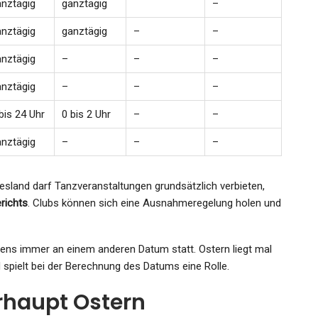
anztägig
ganztägig
–
anztägig
ganztägig
–
–
anztägig
–
–
–
anztägig
–
–
–
bis 24 Uhr
0 bis 2 Uhr
–
–
anztägig
–
–
–
sland darf Tanzveranstaltungen grundsätzlich verbieten,
richts
. Clubs können sich eine Ausnahmeregelung holen und
ens immer an einem anderen Datum statt. Ostern liegt mal
d spielt bei der Berechnung des Datums eine Rolle.
rhaupt Ostern