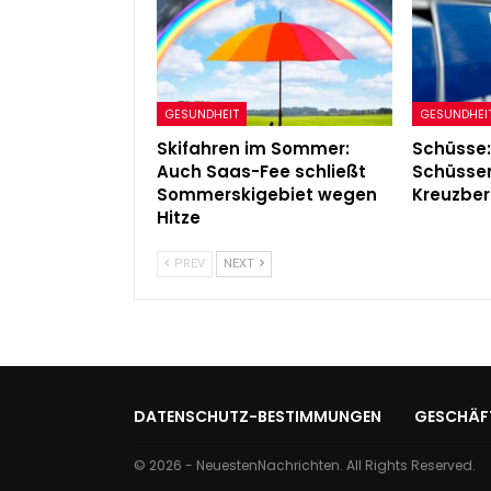
GESUNDHEIT
GESUNDHEI
Skifahren im Sommer:
Schüsse:
Auch Saas-Fee schließt
Schüssen
Sommerskigebiet wegen
Kreuzber
Hitze
PREV
NEXT
DATENSCHUTZ-BESTIMMUNGEN
GESCHÄF
© 2026 - NeuestenNachrichten. All Rights Reserved.