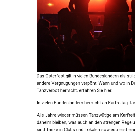
GESUNDHEIT
Blitzermarathon Am 19.04.2
In Diesen Bundesländern Ja
Admin
Apr 8, 2024
Das Osterfest gilt in vielen Bundesländern als sti
andere Vergnügungen verpönt. Wann und wo in De
KULTUR
Tanzverbot herrscht, erfahren Sie hier.
„Es Muss Schreien, Es Mus
In vielen Bundesländern herrscht an Karfreitag Ta
Brennen“ Versammelt
Geschichten…
Alle Jahre wieder müssen Tanzwütige am
Karfrei
daheim bleiben, was auch an den strengen Regelu
Admin
May 19, 2021
sind Tänze in Clubs und Lokalen sowieso erst ein