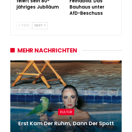
feiert sein 80-
Feindbild: Das
jähriges Jubiläum
Bauhaus unter
AfD-Beschuss
PREV
NEXT
MEHR NACHRICHTEN
KULTUR
Erst Kam Der Ruhm, Dann Der Spott