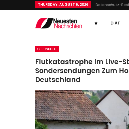
THURSDAY, AUGUST 6, 2026
Datenschutz-Be
DIÄT
GESUNDHEIT
Flutkatastrophe Im Live-St
Sondersendungen Zum Hoc
Deutschland
GESUNDHEIT
Astro-Highlights Im April 20
So Sehen Sie Sternschnuppe
Admin
Apr 12, 2024