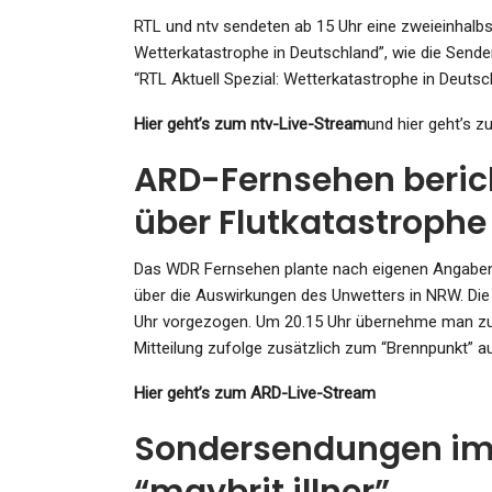
RTL und ntv sendeten ab 15 Uhr eine zweieinhalbs
Wetterkatastrophe in Deutschland”, wie die Sender
“RTL Aktuell Spezial: Wetterkatastrophe in Deutsc
GESUNDHEIT
Hier geht’s zum ntv-Live-Stream
und hier geht’s z
Marokko: Mindestens 14
Migranten Ertrinken Vor
ARD-Fernsehen beric
Marokko Bei…
über Flutkatastrophe
Admin
Dec 29, 2023
Das WDR Fernsehen plante nach eigenen Angaben
über die Auswirkungen des Unwetters in NRW. Di
Uhr vorgezogen. Um 20.15 Uhr übernehme man 
Mitteilung zufolge zusätzlich zum “Brennpunkt” 
KULTUR
Hier geht’s zum ARD-Live-Stream
Zum Tod Des Pianisten Alfr
Sondersendungen im Z
Brendel: Achtet Nicht Auf Mi