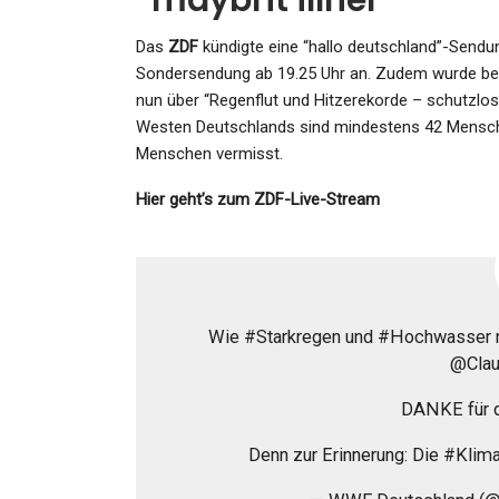
“maybrit illner”
Admin
Jun 17, 2025
Das
ZDF
kündigte eine “hallo deutschland”-Sendu
Sondersendung ab 19.25 Uhr an. Zudem wurde beim 
nun über “Regenflut und Hitzerekorde – schutzlos
Westen Deutschlands sind mindestens 42 Mensch
Menschen vermisst.
Hier geht’s zum ZDF-Live-Stream
Wie #Starkregen und #Hochwasser 
@Clau
DANKE für d
Denn zur Erinnerung: Die #Klim