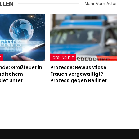
LLEN
Mehr Vom Autor
T
GESUNDHEIT
de: Großfeuer in
Prozesse: Bewusstlose
ändischem
Frauen vergewaltigt?
iet unter
Prozess gegen Berliner