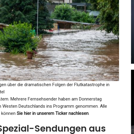
GESUNDHEIT
Tödliches Unfall-Drama In
ieg
Delmenhorst: Autofahrer Rast
In…
Admin
Nov 20, 2023
en über die dramatischen Folgen der Flutkatastrophe in
tel
GESUNDHEIT
et:
Atem. Mehrere Fernsehsender haben am Donnerstag
Zwangsversteigerung Sachsen:
m Westen Deutschlands ins Programm genommen. Alle
nd können
Sie hier in unserem Ticker nachlesen
.
12 Justizauktionen In Sachsen
 Spezial-Sendungen aus
Admin
Jan 29, 2025