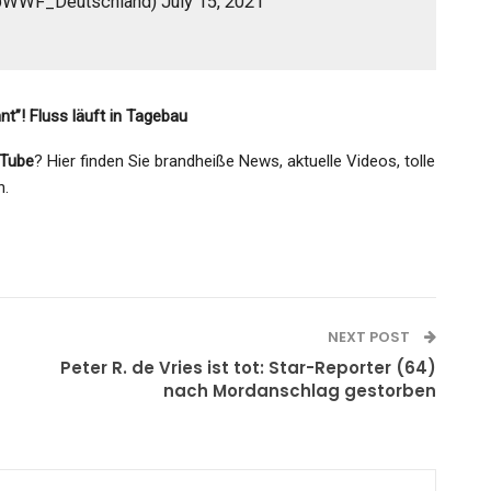
WWF_Deutschland) July 15, 2021
t”! Fluss läuft in Tagebau
Tube
? Hier finden Sie brandheiße News, aktuelle Videos, tolle
n.
NEXT POST
Peter R. de Vries ist tot: Star-Reporter (64)
nach Mordanschlag gestorben