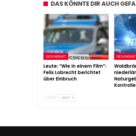
DAS KÖNNTE DIR AUCH GEFA
GESUNDHEIT
GESUNDHEI
Leute: “Wie in einem Film”:
Waldbrän
Felix Lobrecht berichtet
niederl
über Einbruch
Naturgeb
Kontrolle
PREV
NEXT