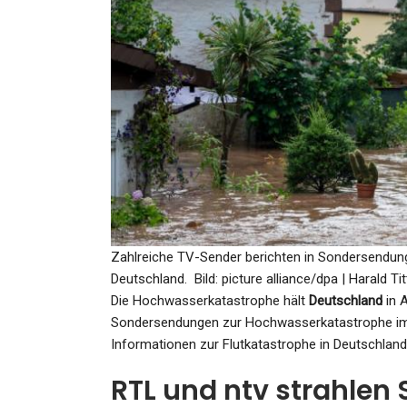
SPORT
NHL: Draisaitl-Vorlage Bei S
Der Oilers Gegen…
Admin
Jan 14, 2025
Zahlreiche TV-Sender berichten in Sondersendung
GESUNDHEIT
Deutschland.
Bild: picture alliance/dpa | Harald Tit
Mädchen In London Ermord
Die Hochwasserkatastrophe hält
Deutschland
in 
Aus Panik Vor Covid-19!
Sondersendungen zur Hochwasserkatastrophe i
Informationen zur Flutkatastrophe in Deutschla
Mutter…
RTL und ntv strahlen
Admin
Jun 25, 2021