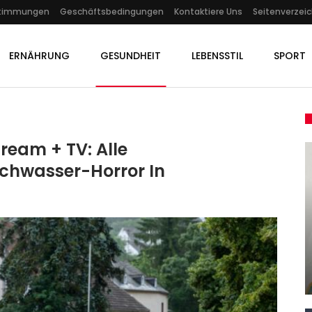
stimmungen
Geschäftsbedingungen
Kontaktiere Uns
Seitenverzeic
ERNÄHRUNG
GESUNDHEIT
LEBENSSTIL
SPORT
ream + TV: Alle
hwasser-Horror In
GESUNDHEIT
Unfall: Güterzug Entgleist In
24:
Emmerich – Ursache Noch
n,…
Unklar
Admin
Sep 19, 2025