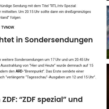
tündige Sendung mit dem Titel “RTL/ntv Spezial:
 mitteilten. Um 20.15 Uhr sollte dann ein dreißigminütiges
hland” folgen.
GESUNDHEIT
u
TVNOW
.
Horror-Mord: Ehepaar Nach TV-
Show Entführt Und An
htet in Sondersendungen
Krokodile…
Admin
Oct 5, 2022
 weitere Sondersendungen um 17 Uhr und um 20.45 Uhr
e Ausstrahlung von “Hier und Heute” wurde demnach auf 15
zudem den
ARD
-“Brennpunkt”. Das Erste sendete einer
auch “verlängerte “Tagesschau”-Ausgaben um 12 und 15 Uhr”.
KULTUR
Weltuntergang In Der
ed
Philharmonie: Teodor
DF: “ZDF spezial” und
ch,…
Currentzis…