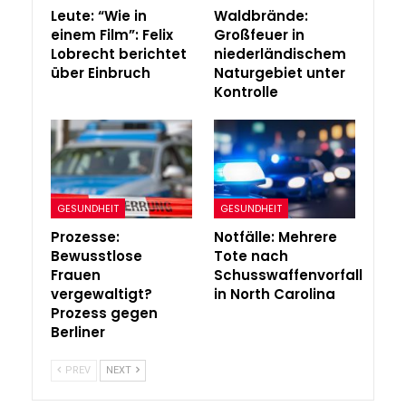
Leute: “Wie in
Waldbrände:
einem Film”: Felix
Großfeuer in
Lobrecht berichtet
niederländischem
über Einbruch
Naturgebiet unter
Kontrolle
GESUNDHEIT
GESUNDHEIT
Prozesse:
Notfälle: Mehrere
Bewusstlose
Tote nach
Frauen
Schusswaffenvorfall
vergewaltigt?
in North Carolina
Prozess gegen
Berliner
PREV
NEXT