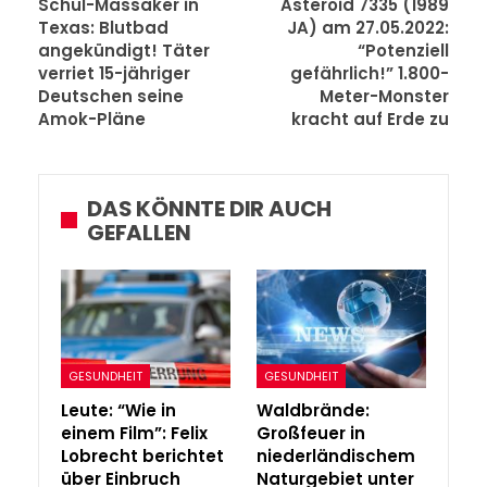
Schul-Massaker in
Asteroid 7335 (1989
Texas: Blutbad
JA) am 27.05.2022:
angekündigt! Täter
“Potenziell
verriet 15-jähriger
gefährlich!” 1.800-
Deutschen seine
Meter-Monster
Amok-Pläne
kracht auf Erde zu
DAS KÖNNTE DIR AUCH
GEFALLEN
GESUNDHEIT
GESUNDHEIT
Leute: “Wie in
Waldbrände:
einem Film”: Felix
Großfeuer in
Lobrecht berichtet
niederländischem
über Einbruch
Naturgebiet unter