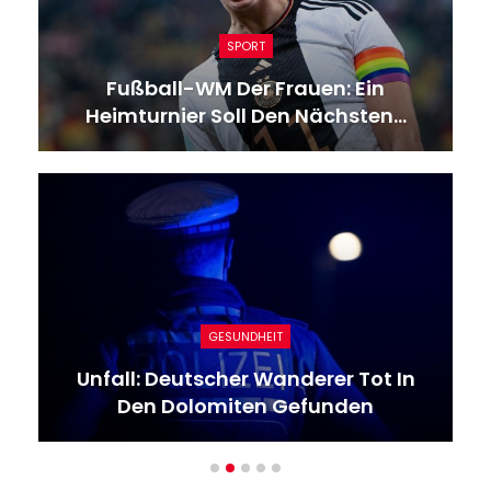
KULTUR
Eröffnung Der Venedig Biennale : Ein
Lob Auf Die Radikalität…
KULTUR
„Rennen Sehenden Auges In Eine
Katastrophe“: Pflegekräfte…