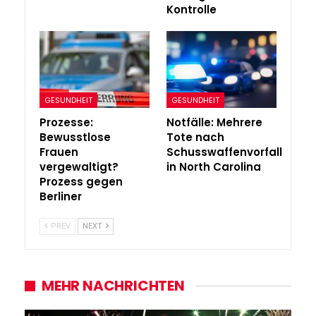
Kontrolle
GESUNDHEIT
GESUNDHEIT
Prozesse:
Notfälle: Mehrere
Bewusstlose
Tote nach
Frauen
Schusswaffenvorfall
vergewaltigt?
in North Carolina
Prozess gegen
Berliner
PREV
NEXT
MEHR NACHRICHTEN