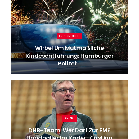
SPORT
Champions League: Neuers
„heldenhafte Leistung“:…
SPORT
WM-Viertelfinale Gegen Schweden: