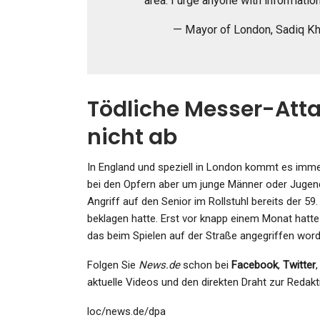
area. I urge anyone with informat
— Mayor of London, Sadiq K
Tödliche Messer-Atta
nicht ab
In England und speziell in London kommt es imme
bei den Opfern aber um junge Männer oder Jugendl
Angriff auf den Senior im Rollstuhl bereits der 5
beklagen hatte. Erst vor knapp einem Monat hatte
das beim Spielen auf der Straße angegriffen wor
Folgen Sie
News.de
schon bei
Facebook
,
Twitter
aktuelle Videos und den direkten Draht zur Redakt
loc/news.de/dpa