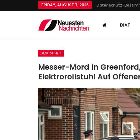
FRIDAY, AUGUST 7, 2026
Datenschutz-Besti
DIÄT
GESUNDHEIT
Messer-Mord In Greenford,
Elektrorollstuhl Auf Offen
SPORT
Der 1. FC Union Und Die
Bundesliga Als Vorbild In
Europa
Admin
May 1, 2021