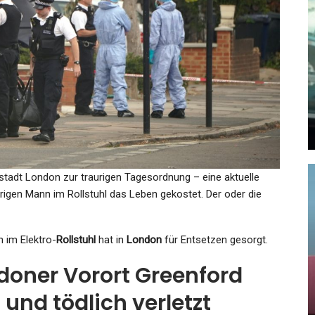
GESUNDHEIT
22:
Friedrich Merz News: Merz
Erschüttert Von Brand In
Schweizer…
Admin
Jan 1, 2026
stadt London zur traurigen Tagesordnung – eine aktuelle
rigen Mann im Rollstuhl das Leben gekostet. Der oder die
KULTUR
i:
n im Elektro-
Rollstuhl
hat in
London
für Entsetzen gesorgt.
Alchemie Aus Der
Dunkelkammer
ndoner Vorort Greenford
 und tödlich verletzt
Admin
Apr 30, 2022