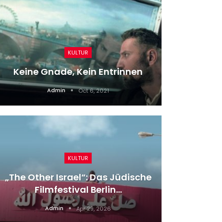
Tote
KULTUR
Ta
Keine Gnade, Kein Entrinnen
Admin
Oct 6, 2021
KULTUR
Demo-T
„The Other Israel“: Das Jüdische
In D
Filmfestival Berlin…
Admin
Apr 29, 2026