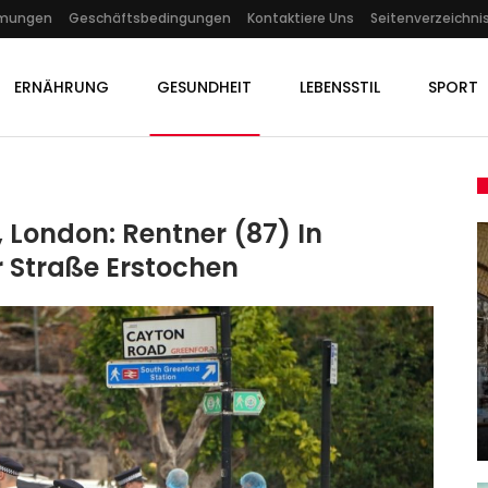
mmungen
Geschäftsbedingungen
Kontaktiere Uns
Seitenverzeichni
ERNÄHRUNG
GESUNDHEIT
LEBENSSTIL
SPORT
 London: Rentner (87) In
er Straße Erstochen
KULTUR
Übersinnliches Ritual:
„Zusammen Fallen“ In Der
Neuköllner…
Admin
Jan 7, 2024