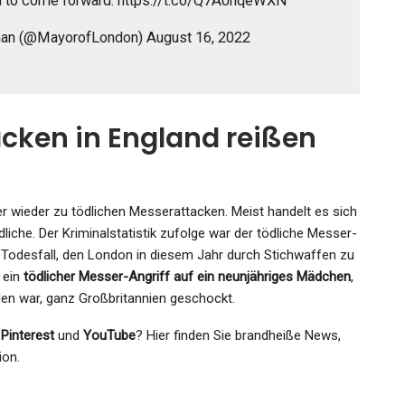
ion to come forward. https://t.co/Q7A0nqeWXN
han (@MayorofLondon) August 16, 2022
cken in England reißen
r wieder zu tödlichen Messerattacken. Meist handelt es sich
iche. Der Kriminalstatistik zufolge war der tödliche Messer-
9. Todesfall, den London in diesem Jahr durch Stichwaffen zu
 ein
tödlicher Messer-Angriff auf ein neunjähriges Mädchen
,
den war, ganz Großbritannien geschockt.
,
Pinterest
und
YouTube
? Hier finden Sie brandheiße News,
ion.