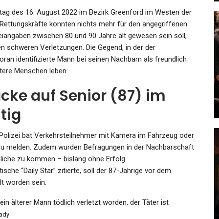
ag des 16. August 2022 im Bezirk Greenford im Westen der
Rettungskräfte konnten nichts mehr für den angegriffenen
zeiangaben zwischen 80 und 90 Jahre alt gewesen sein soll,
n schweren Verletzungen. Die Gegend, in der der
SPORT
oran identifizierte Mann bei seinen Nachbarn als freundlich
Den
Deutsche Fußballerinnen Auf
 ältere Menschen leben.
WM-Kurs
cke auf Senior (87) im
Admin
Dec 1, 2021
htig
 Polizei bat Verkehrsteilnehmer mit Kamera im Fahrzeug oder
h zu melden. Zudem wurden Befragungen in der Nachbarschaft
KULTUR
liche zu kommen – bislang ohne Erfolg.
che “Daily Star” zitierte, soll der 87-Jährige vor dem
„Schweren Herzens Für Exil
t worden sein.
ein
Entschieden“: Cannes-
rn…
Regisseur…
n älterer Mann tödlich verletzt worden, der Täter ist
rady