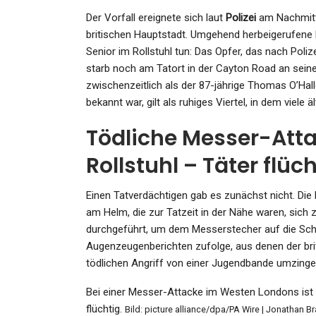
Der Vorfall ereignete sich laut
Polizei
am Nachmitt
britischen Hauptstadt. Umgehend herbeigerufene 
Senior im Rollstuhl tun: Das Opfer, das nach Poli
KULTUR
starb noch am Tatort in der Cayton Road an seine
Zum Tag Der
zwischenzeitlich als der 87-jährige Thomas O’Hall
Provenienzforschung: Auf 
bekannt war, gilt als ruhiges Viertel, in dem viele
Spuren Der Gemälde
Tödliche Messer-Atta
Admin
Apr 7, 2025
Rollstuhl – Täter flüc
Einen Tatverdächtigen gab es zunächst nicht. Die
am Helm, die zur Tatzeit in der Nähe waren, sic
durchgeführt, um dem Messerstecher auf die Sch
SPORT
Augenzeugenberichten zufolge, aus denen der britis
tödlichen Angriff von einer Jugendbande umzingel
Positive Dopingproben: Ver
Schließt Benfares-Schweste
Bei einer Messer-Attacke im Westen Londons ist ei
flüchtig.
Bild: picture alliance/dpa/PA Wire | Jonathan B