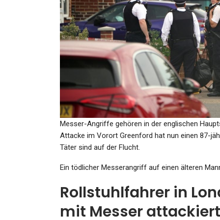
GESUNDHEIT
Wetter-Prognose Im März 20
Megahoch-Alarm Über
Europa!…
Admin
Mar 18, 2022
Messer-Angriffe gehören in der englischen Haupt
Attacke im Vorort Greenford hat nun einen 87-jäh
SPORT
Täter sind auf der Flucht.
Auch Ein Herthaner Ist Dabe
Ein tödlicher Messerangriff auf einen älteren Man
Slowaken Träumen Vom
„kleinen…
Rollstuhlfahrer in Lo
mit Messer attackiert
Admin
Nov 17, 2025