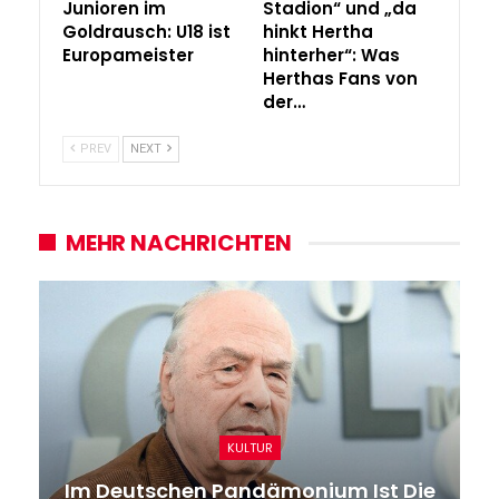
Junioren im
Stadion“ und „da
Goldrausch: U18 ist
hinkt Hertha
Europameister
hinterher“: Was
Herthas Fans von
der…
PREV
NEXT
MEHR NACHRICHTEN
KULTUR
Im Deutschen Pandämonium Ist Die