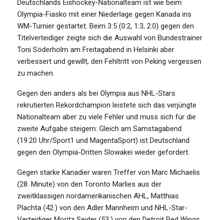
Deutschlands Eishockey-Nationalteam ist wie beim
Olympia-Fiasko mit einer Niederlage gegen Kanada ins
WM-Turnier gestartet. Beim 3:5 (0:2, 1:3, 2:0) gegen den
Titelverteidiger zeigte sich die Auswahl von Bundestrainer
Toni Söderholm am Freitagabend in Helsinki aber
verbessert und gewillt, den Fehltritt von Peking vergessen
zu machen.
Gegen den anders als bei Olympia aus NHL-Stars
rekrutierten Rekordchampion leistete sich das verjüngte
Nationalteam aber zu viele Fehler und muss sich für die
zweite Aufgabe steigern: Gleich am Samstagabend
(19.20 Uhr/Sport1 und MagentaSport) ist Deutschland
gegen den Olympia-Dritten Slowakei wieder gefordert.
Gegen starke Kanadier waren Treffer von Marc Michaelis
(28. Minute) von den Toronto Marlies aus der
zweitklassigen nordamerikanischen AHL, Matthias
Plachta (42.) von den Adler Mannheim und NHL-Star-
Verteidiger Moritz Seider (53.) von den Detroit Red Wings