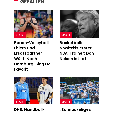
GEFALLEN
SPORT
SPORT
Beach-Volleyball:
Basketball:
Ehlers und
Nowitzkis erster
Ersatzpartner
NBA-Trainer: Don
Wüst: Nach
Nelson ist tot
Hamburg-Sieg EM-
Favorit
SPORT
SPORT
DHB: Handball-
„Schnuckeliges