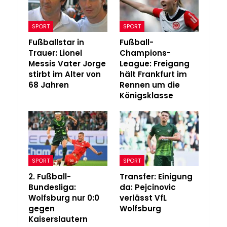
SPORT
SPORT
Fußballstar in
Fußball-
Trauer: Lionel
Champions-
Messis Vater Jorge
League: Freigang
stirbt im Alter von
hält Frankfurt im
68 Jahren
Rennen um die
Königsklasse
SPORT
SPORT
2. Fußball-
Transfer: Einigung
Bundesliga:
da: Pejcinovic
Wolfsburg nur 0:0
verlässt VfL
gegen
Wolfsburg
Kaiserslautern