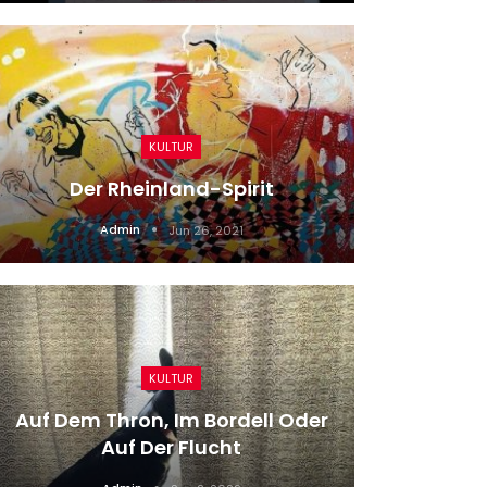
KULTUR
Der Rheinland-Spirit
(S
Admin
Jun 26, 2021
KULTUR
Cell
Auf Dem Thron, Im Bordell Oder
Fe
Auf Der Flucht