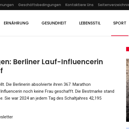
mmungen
Geschäftsbedingungen
Kontaktiere Uns
Seitenverzeichni
ERNÄHRUNG
GESUNDHEIT
LEBENSSTIL
SPORT
n: Berliner Lauf-Influencerin
f
KULTUR
t. Die Berlinerin absolvierte ihren 367. Marathon
Indigene Bestsellerautorin
Influencerin noch keine Frau geschafft. Die Bestmarke stand
3:
Angeline Boulley : Bücher
gne. Sie war 2024 an jedem Tag des Schaltjahres 42,195
mm…
Können…
Admin
Sep 8, 2022
sletter