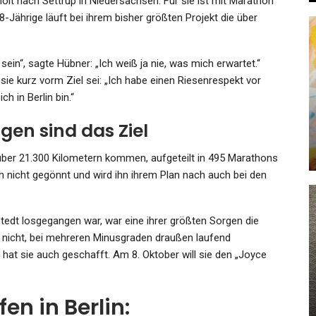
lt nach Settrup in Niedersachsen. Für sie ist mit Marathon
Jährige läuft bei ihrem bisher größten Projekt die über
ein“, sagte Hübner: „Ich weiß ja nie, was mich erwartet.“
KULTUR
sie kurz vorm Ziel sei: „Ich habe einen Riesenrespekt vor
Im
h in Berlin bin.“
er
Ein Verein, Seine Ideale Und Das
Freie Wort
en sind das Ziel
Admin
Mar 21, 2022
über 21.300 Kilometern kommen, aufgeteilt in 495 Marathons
 nicht gegönnt und wird ihn ihrem Plan nach auch bei den
tedt losgegangen war, war eine ihrer größten Sorgen die
GESUNDHEIT
 nicht, bei mehreren Minusgraden draußen laufend
SC-
Schock-Vorfall In Duisburg:
t hat sie auch geschafft. Am 8. Oktober will sie den „Joyce
ie
Mann Rast Auf Ehefrau (19)
Und…
n in Berlin: