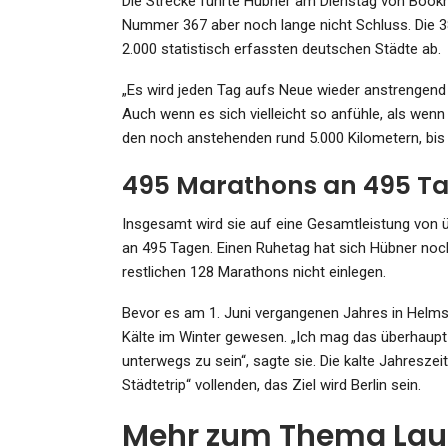
Die Strecke führte Hübner am Dienstag von Bookho
Nummer 367 aber noch lange nicht Schluss. Die 38-
2.000 statistisch erfassten deutschen Städte ab.
GESUNDHEIT
„Es wird jeden Tag aufs Neue wieder anstrengend s
Auch wenn es sich vielleicht so anfühle, als wenn 
Hundertjähriger Kalender 
den noch anstehenden rund 5.000 Kilometern, bis ic
April 2024: Achterbahnwett
Im…
495 Marathons an 495 Tag
Admin
Apr 15, 2024
Insgesamt wird sie auf eine Gesamtleistung von 
an 495 Tagen. Einen Ruhetag hat sich Hübner noch
restlichen 128 Marathons nicht einlegen.
Bevor es am 1. Juni vergangenen Jahres in Helms
SPORT
Kälte im Winter gewesen. „Ich mag das überhaupt
Europa League In Istanbul: 
unterwegs zu sein“, sagte sie. Die kalte Jahreszei
Fans Müssen Choreograph
Städtetrip“ vollenden, das Ziel wird Berlin sein.
Kurz…
Mehr zum Thema Laufe