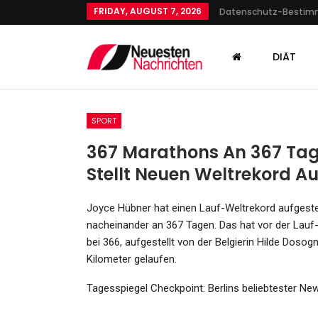
FRIDAY, AUGUST 7, 2026
Datenschutz-Besti
DIÄT
SPORT
367 Marathons An 367 Tage
Stellt Neuen Weltrekord Au
GESUNDHEIT
Joyce Hübner hat einen Lauf-Weltrekord aufgestell
nacheinander an 367 Tagen. Das hat vor der Lauf-
Karneval Der Kulturen 202
bei 366, aufgestellt von der Belgierin Hilde Doso
Route, Sperrungen, Progra
Kilometer gelaufen.
Admin
May 26, 2023
Tagesspiegel Checkpoint: Berlins beliebtester New