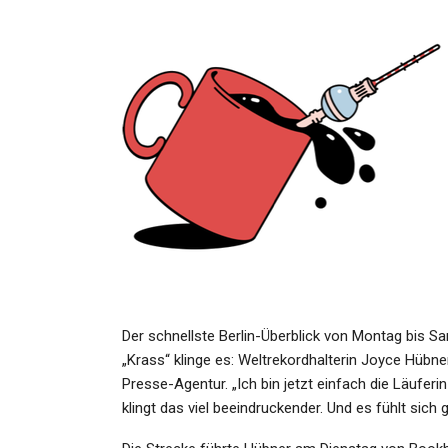
SPORT
Der Rekordtorwart Hat No
Nicht Genug: Manuel Neue
Admin
May 15, 2026
GESUNDHEIT
Wetter In Paderborn Heute
Der schnellste Berlin-Überblick von Montag bis S
Achtung, Sturm! Die Aktuel
„Krass“ klinge es: Weltrekordhalterin Joyce Hübner
Lage…
Presse-Agentur. „Ich bin jetzt einfach die Läufe
klingt das viel beeindruckender. Und es fühlt sich 
Admin
Sep 27, 2021