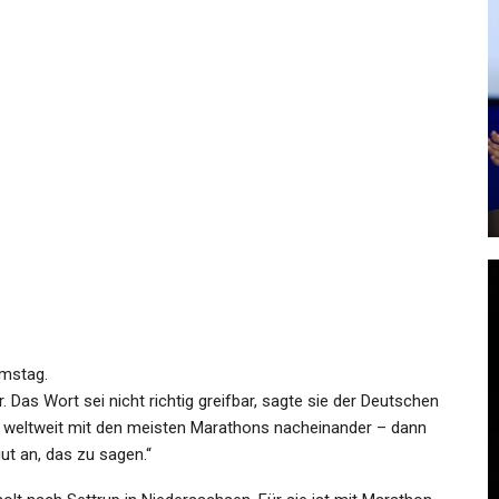
SPORT
Champions League: „Der Boss
ch
Bleibt“: Neuer Kompany-
r…
Vertrag…
Admin
Oct 21, 2025
GESUNDHEIT
:
amstag.
le
Tiere: Alle Koala-Jungtiere Im
. Das Wort sei nicht richtig greifbar, sagte sie der Deutschen
Stuttgarter Zoo Tot
rin weltweit mit den meisten Marathons nacheinander – dann
gut an, das zu sagen.“
Admin
May 27, 2026