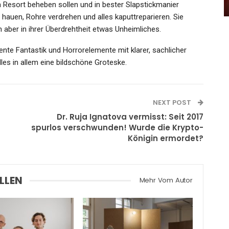
Admin
May 2, 2021
Resort beheben sollen und in bester Slapstickmanier
auen, Rohre verdrehen und alles kaputtreparieren. Sie
 aber in ihrer Überdrehtheit etwas Unheimliches.
ente Fantastik und Horrorelemente mit klarer, sachlicher
lles in allem eine bildschöne Groteske.
NEXT POST
Dr. Ruja Ignatova vermisst: Seit 2017
spurlos verschwunden! Wurde die Krypto-
Königin ermordet?
LLEN
Mehr Vom Autor