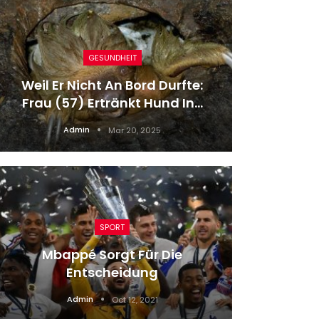
GESUNDHEIT
Rassis
Weil Er Nicht An Bord Durfte:
Go
Frau (57) Ertränkt Hund In…
Admin
Mar 20, 2025
SPORT
Mbappé Sorgt Für Die
Kunst-
Entscheidung
Nati
Admin
Oct 12, 2021