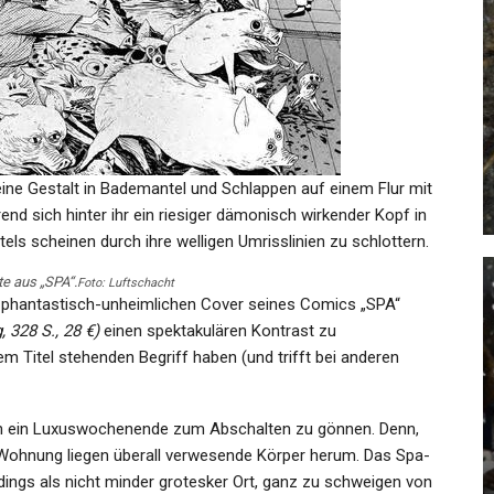
SPORT
 In
Fifa Untersucht Spiele In London
Und Tirana
m eine Gestalt in Bademantel und Schlappen auf einem Flur mit
Admin
Oct 14, 2021
nd sich hinter ihr ein riesiger dämonisch wirkender Kopf in
els scheinen durch ihre welligen Umrisslinien zu schlottern.
te aus „SPA“.
Foto: Luftschacht
 phantastisch-unheimlichen Cover seines Comics „
SPA
“
 328 S., 28 €)
einen spektakulären Kontrast zu
SPORT
m Titel stehenden Begriff haben (und trifft bei anderen
French Open: 100. Sieg In Roland
lle
Garros: Djokovic Jetzt…
ich ein Luxuswochenende zum Abschalten zu gönnen. Denn,
er Wohnung liegen überall verwesende Körper herum. Das Spa-
Admin
Jun 2, 2025
rdings als nicht minder grotesker Ort, ganz zu schweigen von