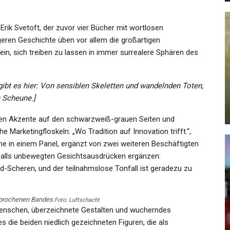
rik Svetoft, der zuvor vier Bücher mit
wortlosen
ngeren Geschichte üben vor allem die großartigen
n, sich treiben zu lassen in immer surrealere Sphären des
KULTUR
Wie Der Palast Der Republik Und
gibt es hier: Von sensiblen Skeletten und wandelnden Toten,
Die Humboldt-Brüder Zu…
n Scheune.
]
Admin
Jul 20, 2021
tzen Akzente auf den schwarzweiß-grauen Seiten und
 Marketingfloskeln: „Wo Tradition auf Innovation trifft.“,
iene in einem Panel, ergänzt von zwei weiteren Beschäftigten
nfalls unbewegten Gesichtsausdrücken ergänzen:
ld-Scheren, und der teilnahmslose Tonfall ist geradezu zu
KULTUR
arum
Endet Im Sommer Die Endlose
sprochenen Bandes.
Foto: Luftschacht
Krise?
enschen, überzeichnete Gestalten und wucherndes
 die beiden niedlich gezeichneten Figuren, die als