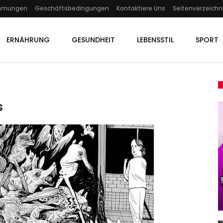
immungen
Geschäftsbedingungen
Kontaktiere Uns
Seitenverzeichn
ERNÄHRUNG
GESUNDHEIT
LEBENSSTIL
SPORT
s
GESUNDHEIT
up:
Hundertjähriger Kalender Im
r…
April 2024: Chaotisches…
Admin
Apr 10, 2024