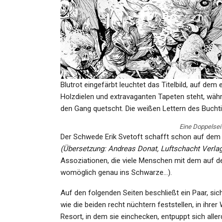
SPORT
Anna Elendt Schwimmt Sich
Die Weltspitze
Blutrot eingefärbt leuchtet das Titelbild, auf de
Admin
Jun 23, 2022
Holzdielen und extravaganten Tapeten steht, währe
den Gang quetscht. Die weißen Lettern des Buchtit
Eine Doppelsei
Der Schwede Erik Svetoft schafft schon auf dem
(Übersetzung: Andreas Donat, Luftschacht Verlag,
Assoziationen, die viele Menschen mit dem auf de
KULTUR
womöglich genau ins Schwarze…).
Die Berlinale Wird Zur Bauste
Auf den folgenden Seiten beschließt ein Paar, s
wie die beiden recht nüchtern feststellen, in ihr
Admin
Feb 19, 2022
Resort, in dem sie einchecken, entpuppt sich alle