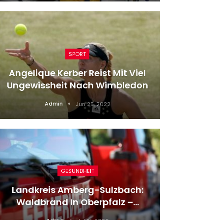
SPORT
Angelique Kerber Reist Mit Viel
Di
Ungewissheit Nach Wimbledon
Admin
Jun 25, 2022
GESUNDHEIT
Jedes 
Landkreis Amberg-Sulzbach:
Geschi
Waldbrand In Oberpfalz –…