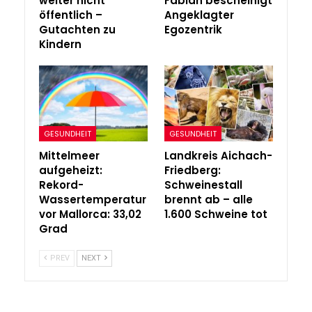
weiter nicht
Fabian bescheinigt
öffentlich –
Angeklagter
Gutachten zu
Egozentrik
Kindern
GESUNDHEIT
GESUNDHEIT
Mittelmeer
Landkreis Aichach-
aufgeheizt:
Friedberg:
Rekord-
Schweinestall
Wassertemperatur
brennt ab – alle
vor Mallorca: 33,02
1.600 Schweine tot
Grad
PREV
NEXT