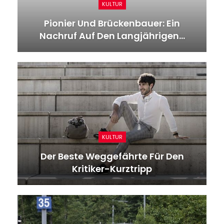
SPORT
0:2 Bei Eintracht Frankfurt: 1. FC
Union Bleibt Trotz Erster…
GESUNDHEIT
Bahn: Angriff In ICE: Drei Syrer Unter
Den Verletzten