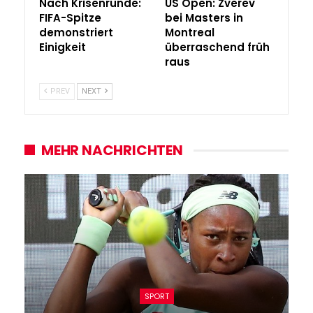
Nach Krisenrunde:
US Open: Zverev
FIFA-Spitze
bei Masters in
demonstriert
Montreal
Einigkeit
überraschend früh
raus
PREV
NEXT
MEHR NACHRICHTEN
SPORT