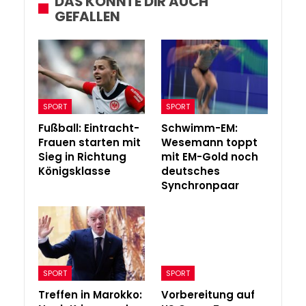
DAS KÖNNTE DIR AUCH
GEFALLEN
SPORT
SPORT
Fußball: Eintracht-
Schwimm-EM:
Frauen starten mit
Wesemann toppt
Sieg in Richtung
mit EM-Gold noch
Königsklasse
deutsches
Synchronpaar
SPORT
SPORT
Treffen in Marokko:
Vorbereitung auf