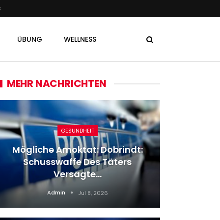
s
ÜBUNG
WELLNESS
MEHR NACHRICHTEN
GESUNDHEIT
Mögliche Amoktat: Dobrindt:
Wladi
Schusswaffe Des Täters
Meu
Versagte…
Admin
Jul 8, 2026