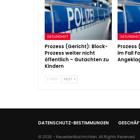
Admin
Jul 10, 2024
GESUNDHEIT
GESUNDHEI
Prozess (Gericht): Block-
Prozess 
Prozess weiter nicht
im Fall 
öffentlich – Gutachten zu
Angeklag
Kindern
PREV
NEXT
DATENSCHUTZ-BESTIMMUNGEN
GESCHÄF
© 2026 - NeuestenNachrichten. All Rights Reserved.