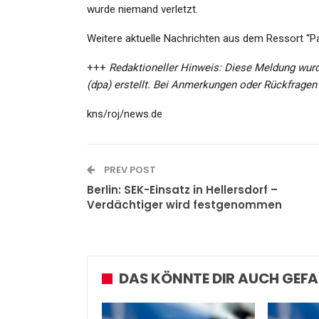
wurde niemand verletzt.
Weitere aktuelle Nachrichten aus dem Ressort “
+++
Redaktioneller Hinweis: Diese Meldung wurd
GESUNDHEIT
(dpa) erstellt. Bei Anmerkungen oder Rückfragen
Unfall: Chemikalie In Firm
kns/roj/news.de
Ausgetreten – BRK: 30…
Admin
May 15, 2026
PREV POST
Berlin: SEK-Einsatz in Hellersdorf –
Verdächtiger wird festgenommen
KULTUR
Neue Musikschule Spandau
DAS KÖNNTE DIR AUCH GEFA
Skelette, Millionen Und Musi