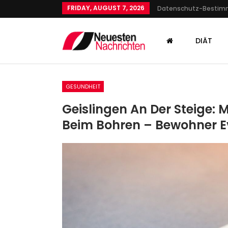
FRIDAY, AUGUST 7, 2026
Datenschutz-Besti
DIÄT
GESUNDHEIT
Geislingen An Der Steige:
Beim Bohren – Bewohner E
KULTUR
Billy Nomates, Balbina, Ez
Furman, Peter Doherty: Di
Admin
May 15, 2025