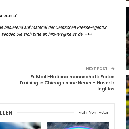
Panorama”:
e basierend auf Material der Deutschen Presse-Agentur
 wenden Sie sich bitte an hinweis@news.de.
+++
KULTUR
a
Breakdance Im Bode-Museum
Admin
Oct 13, 2021
NEXT POST
Fußball-Nationalmannschaft: Erstes
Training in Chicago ohne Neuer – Havertz
legt los
GESUNDHEIT
 :
Schock-Vorfall In Zwickau:
LLEN
Mehr Vom Autor
k,…
Streit Eskaliert! Pflegerin Tötet…