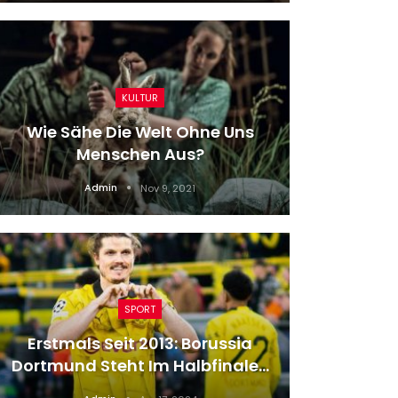
KULTUR
Wie Sähe Die Welt Ohne Uns
Vorwürf
Menschen Aus?
Wenn Hi
Admin
Nov 9, 2021
SPORT
Erstmals Seit 2013: Borussia
Wetter 
Dortmund Steht Im Halbfinale…
DWD