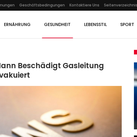
mmungen
Geschäftsbedingungen
Kontaktiere Uns
Seitenverzeichni
ERNÄHRUNG
GESUNDHEIT
LEBENSSTIL
SPORT
 Mann Beschädigt Gasleitung
vakuiert
KULTUR
ra
Elisabeth Iwanowna Epstein:
e…
Selbstportrait, 1911
Admin
Dec 3, 2022