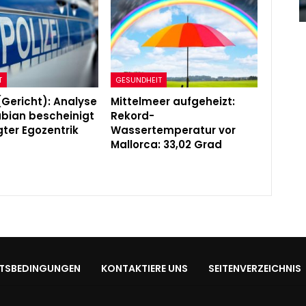
Admin
Sep 13, 2021
T
GESUNDHEIT
(Gericht): Analyse
Mittelmeer aufgeheizt:
Fabian bescheinigt
Rekord-
ter Egozentrik
Wassertemperatur vor
Mallorca: 33,02 Grad
TSBEDINGUNGEN
KONTAKTIERE UNS
SEITENVERZEICHNIS