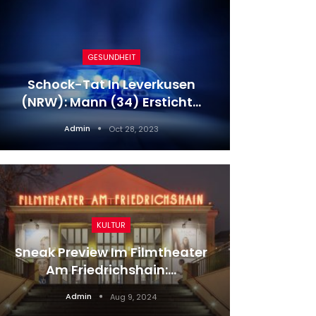
GESUNDHEIT
Hans
Schock-Tat In Leverkusen
Bunde
(NRW): Mann (34) Ersticht…
Admin
Oct 28, 2023
KULTUR
Sneak Preview Im Filmtheater
Am Friedrichshain:…
Das 
Admin
Aug 9, 2024