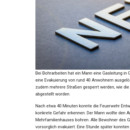
GESUNDHEIT
Mord Nach Vergewaltigun
22-Jähriger Vergewaltigt 
Tötet…
Admin
Dec 13, 2023
Bei Bohrarbeiten hat ein Mann eine Gasleitung in 
eine Evakuierung von rund 40 Anwohnern ausgelö
GESUNDHEIT
zudem mehrere Straßen gesperrt werden, wie die P
abgestellt worden.
Vereinigte Staaten:
Zusammenstoß Von 2
Nach etwa 40 Minuten konnte die Feuerwehr Ent
Sprühflugzeugen Im…
konkrete Gefahr erkennen. Der Mann wollte den A
Mehrfamilienhauses bohren. Alle Bewohner des
Admin
Jun 21, 2024
vorsorglich evakuiert. Eine Stunde später konnten