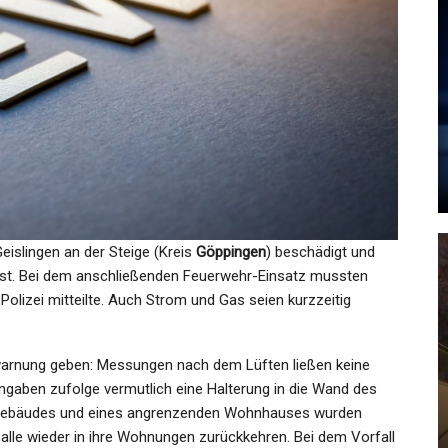
KULTUR
g:
Bekommt Man Die
Und
„rechtswidrige Werbung“ Bei
Prime Video…
Admin
Feb 5, 2024
Geislingen an der Steige (Kreis
Göppingen
) beschädigt und
st. Bei dem anschließenden Feuerwehr-Einsatz mussten
GESUNDHEIT
olizei mitteilte. Auch Strom und Gas seien kurzzeitig
Wetter Emmendingen Heute:
Achtung, Nebel! Die Aktuelle
warnung geben: Messungen nach dem Lüften ließen keine
Lage…
ngaben zufolge vermutlich eine Halterung in die Wand des
 Gebäudes und eines angrenzenden Wohnhauses wurden
Admin
Oct 14, 2021
 alle wieder in ihre Wohnungen zurückkehren. Bei dem Vorfall