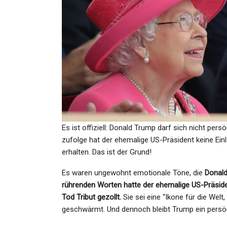
GESUNDHEIT
Eisheilige 2021: Kälte-Schoc
Mai! Polarwirbel Schlägt Z
Admin
Apr 27, 2021
Es ist offiziell: Donald Trump darf sich nicht pers
zufolge hat der ehemalige US-Präsident keine Ei
erhalten. Das ist der Grund!
SPORT
Es waren ungewohnt emotionale Töne, die
Donal
Medaillentraum Der Deutsc
rührenden Worten hatte der ehemalige US-Präside
Handballerinnen Beende
Tod Tribut gezollt.
Sie sei eine “Ikone für die Welt
geschwärmt. Und dennoch bleibt Trump ein persönl
Admin
Dec 15, 2021