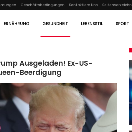
immungen
Geschäftsbedingungen
Kontaktiere Uns
Seitenverzeichn
ERNÄHRUNG
GESUNDHEIT
LEBENSSTIL
SPORT
Trump Ausgeladen! Ex-US-
 Queen-Beerdigung
KULTUR
-
Zukunft Der KI: Rishi Sunak Lädt
Zum Global Summit Nach…
Admin
Nov 2, 2023