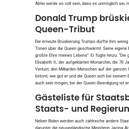
Admin
Feb 6, 2024
Abtei werde so voll sein, dass es unmöglich sei,
Donald Trump brüski
Queen-Tribut
Die erneute Brüskierung Trumps dürfte ihm wenig 
Tönen über die Queen geschwärmt. Seine eigene 
größte Ehre meines Lebens”. Er fügte hinzu: “Die g
Elisabeth II., der aufgeklärten Monarchin, die 70 J
Verlust, den Milliarden Menschen auf der ganzen
betont, wie gut er und die Queen sich bei seinem 
auch sein mögen, bei der Queen-Beerdigung ist 
Gästeliste für Staats
Staats- und Regieru
Neben Biden werden auch zahlreiche andere Staa
darunter die neuseeländische Ministerin Jacina A