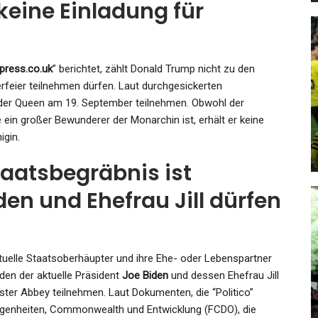
keine Einladung für
SPORT
press.co.uk
” berichtet, zählt Donald Trump nicht zu den
Formel 1: „Alptraum“,
erfeier teilnehmen dürfen. Laut durchgesickerten
Für
„Desaster“: Hamilton Bei Ferrari
der Queen am 19. September teilnehmen. Obwohl der
in großer Bewunderer der Monarchin ist, erhält er keine
en…
Unter…
igin.
Admin
Jul 27, 2025
taatsbegräbnis ist
den und Ehefrau Jill dürfen
ktuelle Staatsoberhäupter und ihre Ehe- oder Lebenspartner
KULTUR
den der aktuelle Präsident
Joe Biden
und dessen Ehefrau Jill
Geist Vor Gefühl
ter Abbey teilnehmen. Laut Dokumenten, die “Politico”
legenheiten, Commonwealth und Entwicklung (FCDO), die