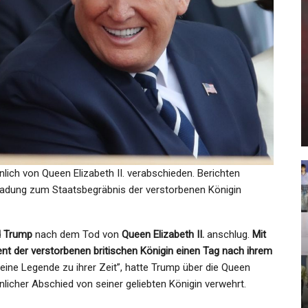
GESUNDHEIT
Münchner Oktoberfest: Wirte
k Im
Denken Über Absage Nach!
u…
Fallen…
Admin
Apr 6, 2022
önlich von Queen Elizabeth II. verabschieden. Berichten
nladung zum Staatsbegräbnis der verstorbenen Königin
SPORT
d Trump
nach dem Tod von
Queen Elizabeth II.
anschlug.
Mit
hen
Tennis: Murray Startet Bei
nt der verstorbenen britischen Königin einen Tag nach ihrem
t
Olympia In Paris
, eine Legende zu ihrer Zeit”, hatte Trump über die Queen
icher Abschied von seiner geliebten Königin verwehrt.
Admin
Jun 16, 2024