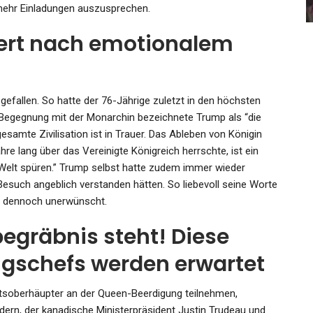
Admin
Jun 4, 2021
 mehr Einladungen auszusprechen.
ert nach emotionalem
gefallen. So hatte der 76-Jährige zuletzt in den höchsten
Begegnung mit der Monarchin bezeichnete Trump als “die
esamte Zivilisation ist in Trauer. Das Ableben von Königin
ahre lang über das Vereinigte Königreich herrschte, ist ein
 Welt spüren.” Trump selbst hatte zudem immer wieder
Besuch angeblich verstanden hätten. So liebevoll seine Worte
er dennoch unerwünscht.
begräbnis steht! Diese
ngschefs werden erwartet
tsoberhäupter an der Queen-Beerdigung teilnehmen,
rdern, der kanadische Ministerpräsident Justin Trudeau und