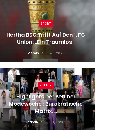
SPORT
Tra
Hertha BSC Trifft Auf Den 1. FC
Sowjet
Union: „Ein Traumlos“
Admin
Nov 1, 2021
KULTUR
Highlights Der Berliner
Modewoche : Bürokratische
Sparen 
Matrix,…
Um De
Admin
Feb 4, 2026