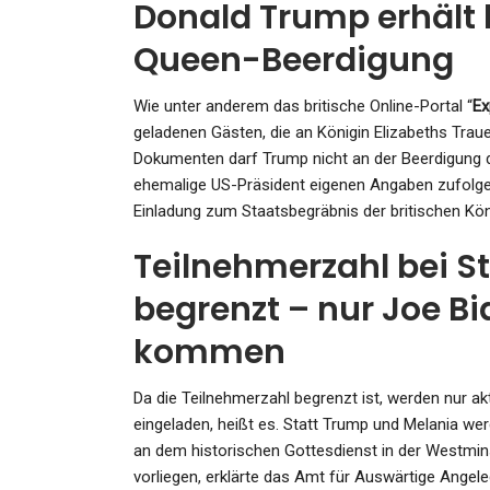
Donald Trump erhält 
Queen-Beerdigung
Wie unter anderem das britische Online-Portal “
Ex
KULTUR
geladenen Gästen, die an Königin Elizabeths Trau
130 Millionen Euro Weniger 
Dokumenten darf Trump nicht an der Beerdigung 
ehemalige US-Präsident eigenen Angaben zufolge e
Berlins Kultur: „Sie Bedroh
Einladung zum Staatsbegräbnis der britischen Kön
Admin
Dec 19, 2024
Teilnehmerzahl bei S
begrenzt – nur Joe Bi
kommen
SPORT
Da die Teilnehmerzahl begrenzt ist, werden nur a
Bobfahren Wird Berliner
eingeladen, heißt es. Statt Trump und Melania wer
Vereinssport : Club Aus…
an dem historischen Gottesdienst in der Westmins
vorliegen, erklärte das Amt für Auswärtige Ange