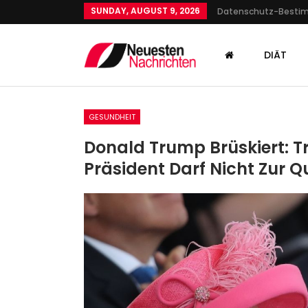
SUNDAY, AUGUST 9, 2026
Datenschutz-Best
DIÄT
GESUNDHEIT
Donald Trump Brüskiert: 
Präsident Darf Nicht Zur
GESUNDHEIT
Opfer Starb Nach Oraler
Vergewaltigung: Dreifach
Mutter (37)…
Admin
Oct 18, 2024