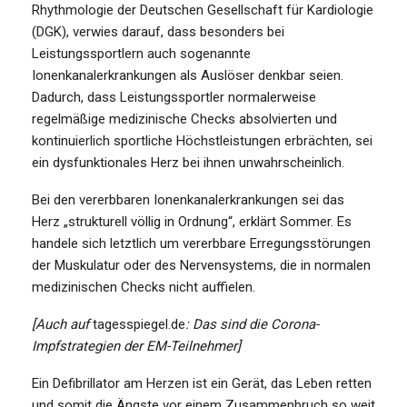
Rhythmologie der Deutschen Gesellschaft für Kardiologie
(DGK), verwies darauf, dass besonders bei
Leistungssportlern auch sogenannte
Ionenkanalerkrankungen als Auslöser denkbar seien.
Dadurch, dass Leistungssportler normalerweise
regelmäßige medizinische Checks absolvierten und
kontinuierlich sportliche Höchstleistungen erbrächten, sei
ein dysfunktionales Herz bei ihnen unwahrscheinlich.
Bei den vererbbaren Ionenkanalerkrankungen sei das
Herz „strukturell völlig in Ordnung“, erklärt Sommer. Es
handele sich letztlich um vererbbare Erregungsstörungen
der Muskulatur oder des Nervensystems, die in normalen
medizinischen Checks nicht auffielen.
[Auch auf
tagesspiegel.de
: Das sind die Corona-
Impfstrategien der EM-Teilnehmer]
Ein Defibrillator am Herzen ist ein Gerät, das Leben retten
und somit die Ängste vor einem Zusammenbruch so weit