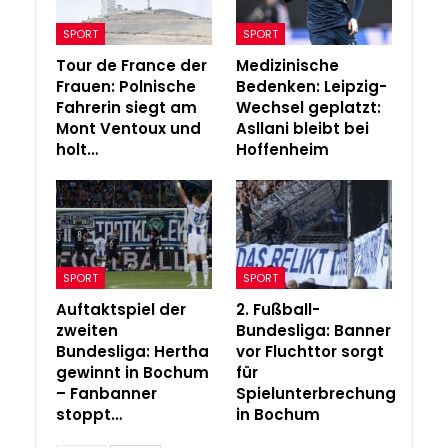
SPORT
SPORT
Tour de France der
Medizinische
Frauen: Polnische
Bedenken: Leipzig-
Fahrerin siegt am
Wechsel geplatzt:
Mont Ventoux und
Asllani bleibt bei
holt…
Hoffenheim
SPORT
SPORT
Auftaktspiel der
2. Fußball-
zweiten
Bundesliga: Banner
Bundesliga: Hertha
vor Fluchttor sorgt
gewinnt in Bochum
für
– Fanbanner
Spielunterbrechung
stoppt…
in Bochum