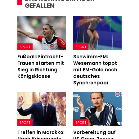
GEFALLEN
SPORT
SPORT
Fußball: Eintracht-
Schwimm-EM:
Frauen starten mit
Wesemann toppt
Sieg in Richtung
mit EM-Gold noch
Königsklasse
deutsches
Synchronpaar
SPORT
SPORT
Treffen in Marokko:
Vorbereitung auf
Nach Krisenrunde:
US Open: Zverev