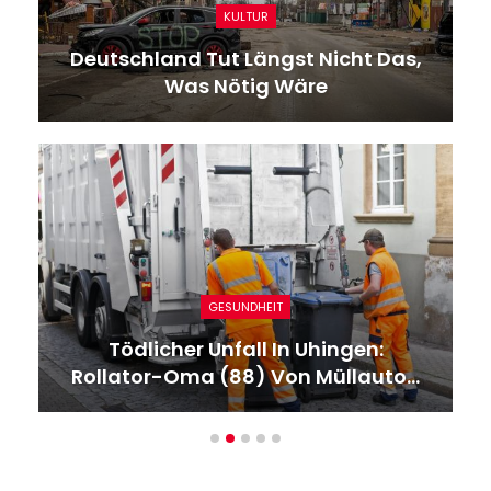
KULTUR
Deutschland Tut Längst Nicht Das,
Was Nötig Wäre
GESUNDHEIT
Tödlicher Unfall In Uhingen:
Rollator-Oma (88) Von Müllauto…