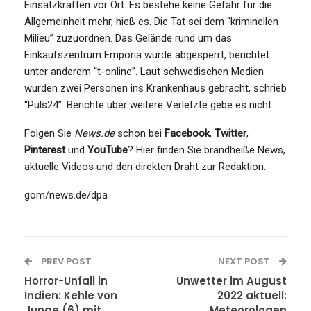
Einsatzkräften vor Ort. Es bestehe keine Gefahr für die
Allgemeinheit mehr, hieß es. Die Tat sei dem “kriminellen
Milieu” zuzuordnen. Das Gelände rund um das
Einkaufszentrum Emporia wurde abgesperrt, berichtet
unter anderem “t-online”. Laut schwedischen Medien
wurden zwei Personen ins Krankenhaus gebracht, schrieb
“Puls24”. Berichte über weitere Verletzte gebe es nicht.
Folgen Sie
News.de
schon bei
Facebook
,
Twitter
,
Pinterest
und
YouTube
? Hier finden Sie brandheiße News,
aktuelle Videos und den direkten Draht zur Redaktion.
gom/news.de/dpa
PREV POST
NEXT POST
Horror-Unfall in
Unwetter im August
Indien: Kehle von
2022 aktuell:
Junge (6) mit
Meteorologen