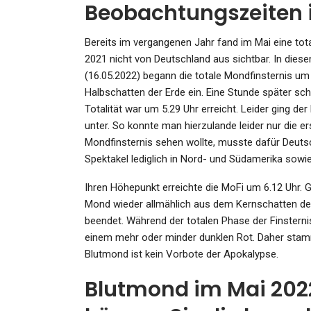
Beobachtungszeiten 
Bereits im vergangenen Jahr fand im Mai eine tota
2021 nicht von Deutschland aus sichtbar. In di
(16.05.2022) begann die totale Mondfinsternis um
SPORT
Halbschatten der Erde ein. Eine Stunde später sch
Bombenspaß Im Ally Pally
Totalität war um 5.29 Uhr erreicht. Leider ging d
Kräftige Kerle, Kleine Pfeil
unter. So konnte man hierzulande leider nur die e
Mondfinsternis sehen wollte, musste dafür Deutsc
Admin
Dec 28, 2024
Spektakel lediglich in Nord- und Südamerika sowie
Ihren Höhepunkt erreichte die MoFi um 6.12 Uhr. G
Mond wieder allmählich aus dem Kernschatten der 
beendet. Während der totalen Phase der Finsternis
einem mehr oder minder dunklen Rot. Daher st
KULTUR
Blutmond ist kein Vorbote der Apokalypse.
Kolumne „Berliner Trüffel (4
Blutmond im Mai 2022
Wie Ein Freund – Der „Groß