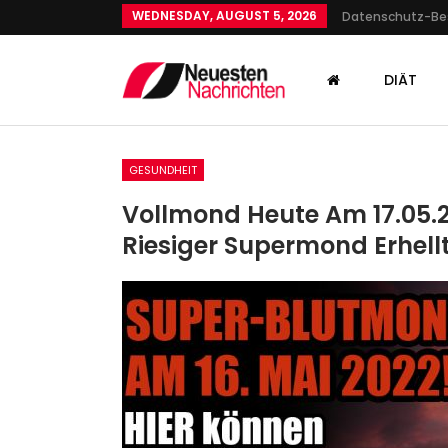
WEDNESDAY, AUGUST 5, 2026
Datenschutz-B
DIÄT
GESUNDHEIT
Vollmond Heute Am 17.05.2
Riesiger Supermond Erhel
SPORT
Zitterspiel Gegen Die
Vancouver Canucks: Draisa
Steht Mit…
Admin
May 21, 2024