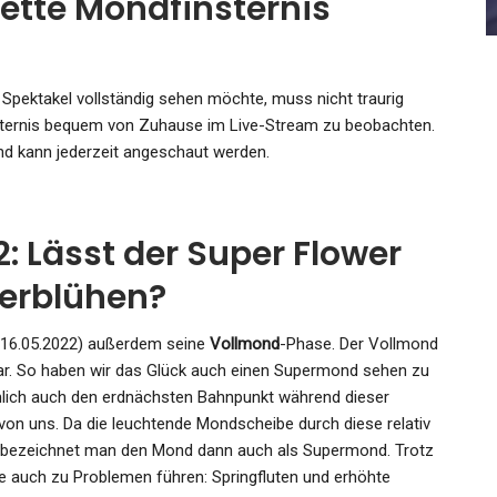
ette Mondfinsternis
Admin
Jun 22, 2026
Spektakel vollständig sehen möchte, muss nicht traurig
insternis bequem von Zuhause im Live-Stream zu beobachten.
nd kann jederzeit angeschaut werden.
: Lässt der Super Flower
erblühen?
(16.05.2022) außerdem seine
Vollmond
-Phase. Der Vollmond
bar. So haben wir das Glück auch einen Supermond sehen zu
mlich auch den erdnächsten Bahnpunkt während dieser
 von uns. Da die leuchtende Mondscheibe durch diese relativ
t, bezeichnet man den Mond dann auch als Supermond. Trotz
e auch zu Problemen führen: Springfluten und erhöhte