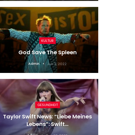
KULTUR
Neues A
God Save The Spleen
Frick
Admin
Jun 3, 2022
GESUNDHEIT
Zw
Taylor Swift News: “Liebe Meines
S
Lebens”: Swift…
Ju