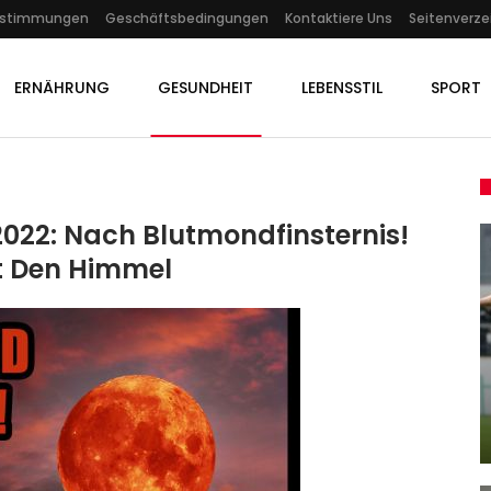
estimmungen
Geschäftsbedingungen
Kontaktiere Uns
Seitenverze
ERNÄHRUNG
GESUNDHEIT
LEBENSSTIL
SPORT
022: Nach Blutmondfinsternis!
lt Den Himmel
SPORT
itl
Fußball-Bundesliga: Kompanys
Warnung Vor Zauberfuß –…
Admin
Oct 31, 2025