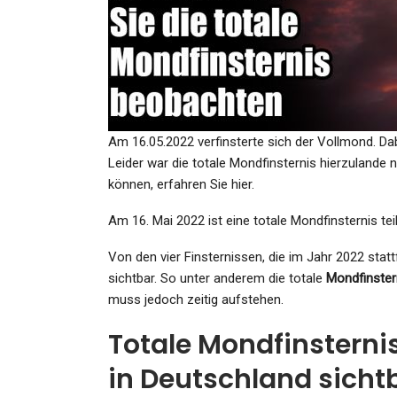
KULTUR
„The Creator“ Im Kino: Men
Gegen Künstliche Intellige
Am 16.05.2022 verfinsterte sich der Vollmond. Dab
Admin
Sep 26, 2023
Leider war die totale Mondfinsternis hierzulande 
können, erfahren Sie hier.
Am 16. Mai 2022 ist eine totale Mondfinsternis te
Von den vier Finsternissen, die im Jahr 2022 statt
sichtbar. So unter anderem die totale
Mondfinster
SPORT
muss jedoch zeitig aufstehen.
Transferspekulation: Medie
Totale Mondfinsternis
Über 70 Millionen Euro Für
in Deutschland sichtb
Admin
Jul 14, 2025