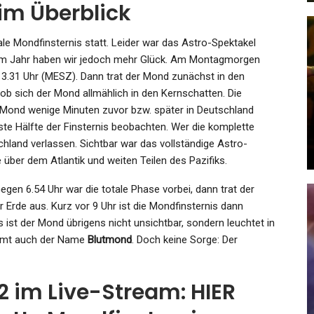
im Überblick
le Mondfinsternis statt. Leider war das Astro-Spektakel
esem Jahr haben wir jedoch mehr Glück. Am Montagmorgen
 3.31 Uhr (MESZ). Dann trat der Mond zunächst in den
GESUNDHEIT
ob sich der Mond allmählich in den Kernschatten. Die
:
Brutale Tierquälerei In Berlin:
er Mond wenige Minuten zuvor bzw. später in Deutschland
e
Auf Öffentlichen Plätzen!…
rste Hälfte der Finsternis beobachten. Wer die komplette
hland verlassen. Sichtbar war das vollständige Astro-
Admin
Nov 2, 2023
 über dem Atlantik und weiten Teilen des Pazifiks.
egen 6.54 Uhr war die totale Phase vorbei, dann trat der
Erde aus. Kurz vor 9 Uhr ist die Mondfinsternis dann
 ist der Mond übrigens nicht unsichtbar, sondern leuchtet in
ammt auch der Name
Blutmond
. Doch keine Sorge: Der
SPORT
1):
Miroslav Klose Wurde Abgelöst:
 im Live-Stream: HIER
e…
Lionel Messi Ist Nach…