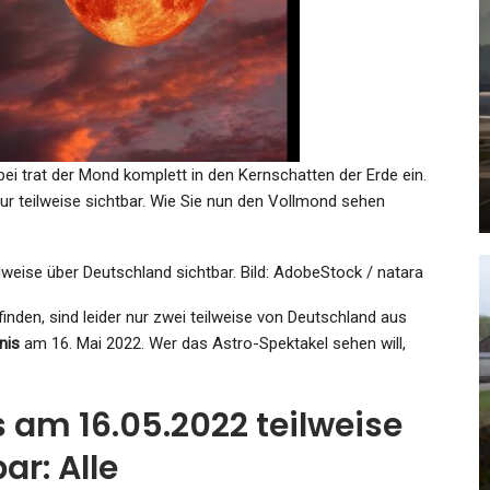
KULTUR
Mehr Streamen, Weniger
sch
Zahlen: Warum Anbieter-
nz
Hopping Das…
ei trat der Mond komplett in den Kernschatten der Erde ein.
Admin
Aug 23, 2023
nur teilweise sichtbar. Wie Sie nun den Vollmond sehen
ilweise über Deutschland sichtbar.
Bild: AdobeStock / natara
finden, sind leider nur zwei teilweise von Deutschland aus
nis
am 16. Mai 2022. Wer das Astro-Spektakel sehen will,
SPORT
n:
Brasiliens Superstar: Neymar:
 am 16.05.2022 teilweise
…
„Ich Wäre Fast Zu Bayern…
ar: Alle
Admin
Feb 28, 2025