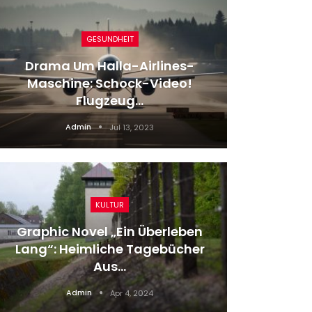
GESUNDHEIT
Drama Um Halla-Airlines-
Bo
Maschine: Schock-Video!
Persönl
Flugzeug…
Admin
Jul 13, 2023
KULTUR
Graphic Novel „Ein Überleben
Das
Lang“: Heimliche Tagebücher
Aus…
#a
Admin
Apr 4, 2024