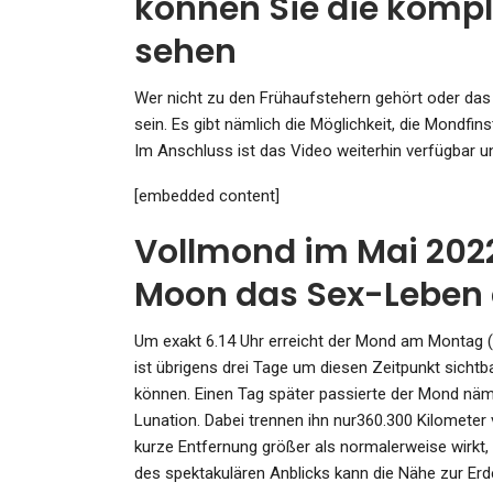
können Sie die kompl
Admin
Oct 29, 2023
sehen
Wer nicht zu den Frühaufstehern gehört oder das 
sein. Es gibt nämlich die Möglichkeit, die Mondf
Im Anschluss ist das Video weiterhin verfügbar u
[embedded content]
Vollmond im Mai 2022
Moon das Sex-Leben 
Um exakt 6.14 Uhr erreicht der Mond am Montag 
ist übrigens drei Tage um diesen Zeitpunkt sicht
können. Einen Tag später passierte der Mond nä
Lunation. Dabei trennen ihn nur360.300 Kilometer
kurze Entfernung größer als normalerweise wirk
des spektakulären Anblicks kann die Nähe zur Erd