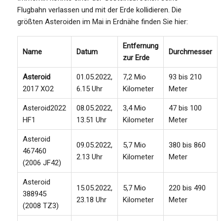
Flugbahn verlassen und mit der Erde kollidieren. Die
größten Asteroiden im Mai in Erdnähe finden Sie hier:
Entfernung
Name
Datum
Durchmesser
zur Erde
Asteroid
01.05.2022,
7,2 Mio
93 bis 210
2017 XO2
6.15 Uhr
Kilometer
Meter
Asteroid2022
08.05.2022,
3,4 Mio
47 bis 100
HF1
13.51 Uhr
Kilometer
Meter
Asteroid
09.05.2022,
5,7 Mio
380 bis 860
467460
2.13 Uhr
Kilometer
Meter
(2006 JF42)
Asteroid
15.05.2022,
5,7 Mio
220 bis 490
388945
23.18 Uhr
Kilometer
Meter
(2008 TZ3)