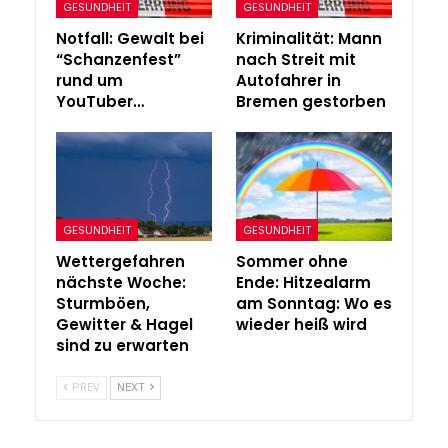
GESUNDHEIT
GESUNDHEIT
Notfall: Gewalt bei
Kriminalität: Mann
“Schanzenfest”
nach Streit mit
rund um
Autofahrer in
YouTuber…
Bremen gestorben
GESUNDHEIT
GESUNDHEIT
Wettergefahren
Sommer ohne
nächste Woche:
Ende: Hitzealarm
Sturmböen,
am Sonntag: Wo es
Gewitter & Hagel
wieder heiß wird
sind zu erwarten
PREV
NEXT