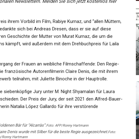
nalen Newslettern. Melden Sie sich jetzt kostenlos hier
eis ihrem Vorbild im Film, Rabiye Kurnaz, und “allen Müttern,
 bedankte sich bei Andreas Dresen, dass er sie auf diese
KULTUR
en Geschichte der Mutter von Murat Kurnaz, die um die
hns kämpft, wird außerdem mit dem Drehbuchpreis für Laila
ahntal: Zug
Neue Comics Aus Deutschlan
) Tot –…
Kritische Blicke, Moderne…
hrgang der Frauen an weibliche Filmschaffende: Den Regie-
Admin
2022
Feb 14, 2025
e französische Autorenfilmerin Claire Denis, die mit ihrem
erb teilnahm, mit Juliette Binoche in der Hauptrolle.
die siebenköpfige Jury unter M. Night Shyamalan für Laura
hieden. Der Preis der Jury, der seit 2021 den Alfred-Bauer-
GESUNDHEIT
erin Natalia López Gallardo für ihre verstörende
e Arte-
Horror-Tat Nahe Wunstorf
Der Ewige
News Aktuell:
oldenen Bär für “Alcarràs”.
Foto: AFP/Ronny Hartmann
…
Staatsanwaltschaft…
ire Denis wurde mit Silber für die beste Regie ausgezeichnet.
Foto:
a/Ronny Hartmann