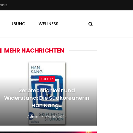
hnis
ÜBUNG
WELLNESS
MEHR NACHRICHTEN
SPORT
Fußball-WM: Technische
in
Studiengruppe: WM-
Aufstockung Ein…
Admin
Jul 18, 2026