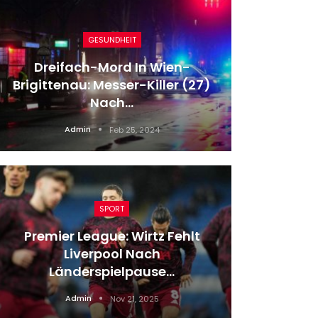
KULTUR
7)
Monster Und Mythen: Der Junge
Künstler Linus Beckmann Zeigt…
Admin
Jun 6, 2025
SPORT
Formel 1: Verstappen Verhindert
Britischen Doppelerfolg In…
Admin
Jul 10, 2023