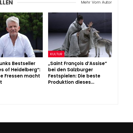
LLEN
Mehr Vom Autor
KULTUR
unks Bestseller
„Saint François d’Assise“
s of Heidelberg“:
bei den Salzburger
ße Fressen macht
Festspielen: Die beste
t
Produktion dieses…