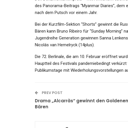
des Panorama-Beitrags “Myanmar Diaries”, dem e
nach dem Putsch vor einem Jahr.
Bei der Kurzfilm-Sektion “Shorts” gewinnt die Ru
Bären kann Bruno Ribeiro für “Sunday Morning” na
Jugendreihe Generation gewinnen Sanna Lenkens 
Nicolás van Hemelryck (14plus).
Die 72. Berlinale, die am 10. Februar eröffnet wur
Hauptteil des Festivals pandemiebedingt verkürzt 
Publikumstage mit Wiederholungsvorstellungen a
PREV POST
Drama „Alcarràs“ gewinnt den Goldene
Bären