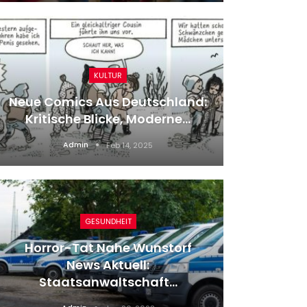
GESUNDHEIT
d:
Leipzig News: Ofarim Bekommt
Längere Frist Zur Zahlung…
Admin
May 22, 2024
SPORT
EM-Aus Für Deutsche
Basketballerinnen: Der
Medaillentraum…