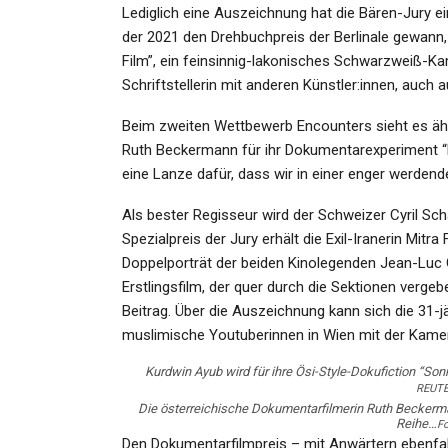
min
Admin
Jan 14, 2026
Aug 12,
Lediglich eine Auszeichnung hat die Bären-Jury
der 2021 den Drehbuchpreis der Berlinale gewann, 
Film”, ein feinsinnig-lakonisches Schwarzweiß-K
Schriftstellerin mit anderen Künstler:innen, auch a
Beim zweiten Wettbewerb Encounters sieht es ähnl
Ruth Beckermann für ihr Dokumentarexperiment “M
eine Lanze dafür, dass wir in einer enger werden
Als bester Regisseur wird der Schweizer Cyril Schä
Spezialpreis der Jury erhält die Exil-Iranerin Mitra
Doppelporträt der beiden Kinolegenden Jean-Luc 
Erstlingsfilm, der quer durch die Sektionen vergeb
Beitrag. Über die Auszeichnung kann sich die 31-jä
muslimische Youtuberinnen in Wien mit der Kamer
Kurdwin Ayub wird für ihre Ösi-Style-Dokufiction “Sonn
REUTE
Die österreichische Dokumentarfilmerin Ruth Beckerma
Reihe…
F
Den Dokumentarfilmpreis – mit Anwärtern ebenfall