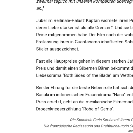
zweimal täglich mit unseren kompakten überregio
an.]
Jubel im Berlinale-Palast: Kaptan widmete ihren Pr
GESUNDHEIT
deren Liebe stärker ist als alle Grenzen”. Und sie
GESUNDHEIT
Reise mitgenommen habe. Der Film nach der wahr
 Zum Jahreswechsel
Freilassung ihres in Guantanamo inhaftierten So
Meteorologen Warnen
Schock-Vorfall In L
Stieler ausgezeichnet.
Vor…
Fährt Mädchen (3
Fast alle Hauptpreise gehen in diesem starken Ja
min
Admin
Dec 27, 2024
Dec 8, 
Preis und damit einen Silbernen Bären bekommt di
Liebesdrama “Both Sides of the Blade” am Wettbew
Bei der Ehrung für die beste Nebenrolle hat sich 
Basuki im indonesischen Frauendrama “Nana” entsc
KULTUR
Preis ersetzt, geht an die mexikanische Filmemach
GESUNDHEIT
Erkenntnisreich
Drogenkriegserzählung “Robe of Gems”.
andlungstag: Block-
Dokumentation : 
Die Spanierin Carla Simón mit ihrem G
ekretärin Von Eugen…
Jude Als
Die französische Regisseurin und Drehbuchautorin Cla
dp