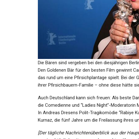
SPORT
SPORT
ootball: Vikings Und
Premier League: Liver
ten Druck Auf Lions…
Gegen Chels
min
Admin
Dec 9, 2024
May 9,
Die Bären sind vergeben bei den diesjährigen Berli
Den Goldenen Bär für den besten Film gewinnt Car
das rund um eine Pfirsichplantage spielt. Bei de
ihrer Pfirsichbauern-Familie – ohne diese hätte si
KULTUR
GESUNDHEIT
Auch Deutschland kann sich freuen: Als beste Dars
ielfilmtipps Zum
Erdnahe Asteroid
die Comedienne und “Ladies Night”-Moderatorin Me
de: Wo Sich Robbie
Zwischen 876 Un
In Andreas Dresens Polit-Tragikomödie “Rabiye Ku
Williams…
Groß!…
Kurnaz, die fünf Jahre um die Freilassung ihres 
min
Admin
Jul 30, 2026
Mar 10,
[Der tägliche Nachrichtenüberblick aus der Haup