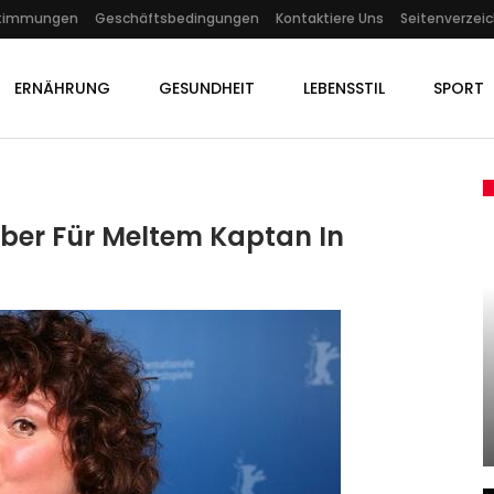
stimmungen
Geschäftsbedingungen
Kontaktiere Uns
Seitenverzeic
ERNÄHRUNG
GESUNDHEIT
LEBENSSTIL
SPORT
lber Für Meltem Kaptan In
KULTUR
Zerbrechlichkeit Und
: Richterin:
Widerstand: Die Südkoreaner
Für Luigi…
Han Kang…
Admin
 2026
Oct 10, 2024