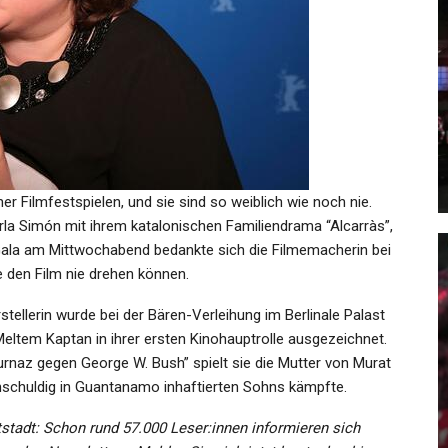
GESUNDHEIT
Dreifach-Mord In Wien-
pool Nur 1:1
Brigittenau: Messer-Killer (2
ea –…
Nach…
Admin
 2026
Feb 25, 2024
ner Filmfestspielen, und sie sind so weiblich wie noch nie.
la Simón mit ihrem katalonischen Familiendrama “Alcarràs”,
r Gala am Mittwochabend bedankte sich die Filmemacherin bei
e den Film nie drehen können.
SPORT
tellerin wurde bei der Bären-Verleihung im Berlinale Palast
en Heute:
Premier League: Wirtz Fehlt
ltem Kaptan in ihrer ersten Kinohauptrolle ausgezeichnet.
d 1959 M
Liverpool Nach
rnaz gegen George W. Bush” spielt sie die Mutter von Murat
Länderspielpause…
unschuldig in Guantanamo inhaftierten Sohns kämpfte.
Admin
 2022
Nov 21, 2025
tstadt: Schon rund 57.000 Leser:innen informieren sich