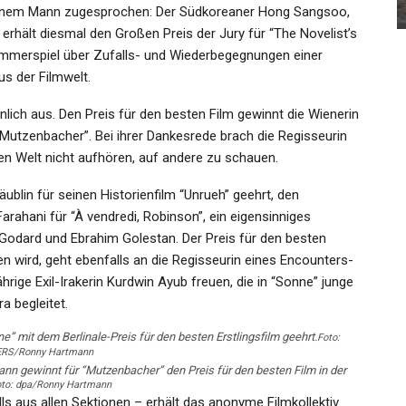
Admin
 2024
Jan 26, 2023
 einem Mann zugesprochen: Der Südkoreaner Hong Sangsoo,
erhält diesmal den Großen Preis der Jury für “The Novelist’s
ammerspiel über Zufalls- und Wiederbegegnungen einer
us der Filmwelt.
ich aus. Den Preis für den besten Film gewinnt die Wienerin
utzenbacher”. Bei ihrer Dankesrede brach die Regisseurin
den Welt nicht aufhören, auf andere zu schauen.
ublin für seinen Historienfilm “Unrueh” geehrt, den
 Farahani für “À vendredi, Robinson”, ein eigensinniges
Godard und Ebrahim Golestan. Der Preis für den besten
en wird, geht ebenfalls an die Regisseurin eines Encounters-
hrige Exil-Irakerin Kurdwin Ayub freuen, die in “Sonne” junge
a begleitet.
e” mit dem Berlinale-Preis für den besten Erstlingsfilm geehrt.
Foto:
RS/Ronny Hartmann
nn gewinnt für “Mutzenbacher” den Preis für den besten Film in der
oto: dpa/Ronny Hartmann
s aus allen Sektionen – erhält das anonyme Filmkollektiv