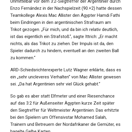
Unmittelbar vor dem 3:2-Siegtreffer der Argentinier durch
Enzo Fernández in der Nachspielzeit (90.+2) hatte dessen
Teamkollege Alexis Mac Allister den Ägypter Hamdi Fathi
beim Eindringen in den argentinischen Strafraum am
Trikot gezogen. „Für mich, und da bin ich relativ deutlich,
ist das eigentlich ein Strafstoß“, sagte Ittrich: „Er macht
nichts, als das Trikot zu ziehen. Der Impuls ist da, den
Spieler dadurch zu hindern, eventuell an den zweiten Ball
zu kommen.“
ARD-Schiedsrichterexperte Lutz Wagner erklärte, dass es
ein „sehr uncleveres Verhalten“ von Mac Allister gewesen
sei. „Da hat Argentinien sehr viel Glück gehabt.“
So gab es aber statt Elfmeter und einer Riesenchance
auf das 3:2 für Außenseiter Ägypten kurze Zeit später
den Siegtreffer für Weltmeister Argentinien. Das erhitzte
bei den Spielern um Offensivstar Mohamed Salah,
Trainern und Betreuern der Nordafrikaner die Gemüter, es
hagelte Gelbe Karten.